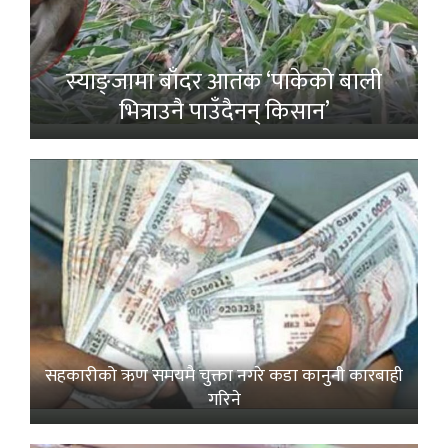
स्याङ्जामा बाँदर आतंक ‘पाकेको बाली
भित्राउनै पाउँदैनन् किसान’
सहकारीको ऋण समयमै चुक्ता नगरे कडा कानुनी कारबाही
गरिने