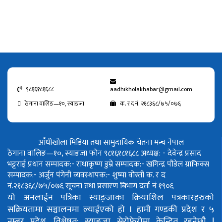
९८१६१८१६८८
aadhikholakhabar@gmail.com
ठेगाना वालिङ—१०, स्याङजा
क. र द नं. २१८३६८/७५/०७६
आँधीखोला मिडिया तथा सामुदायिक चेतना मन्च नेपाल
ठेगाना वालिङ—१०, स्याङजा फोन ९८१६१८१६८८
अध्यक्ष: - देवेन्द्र प्रसाद
भट्टराई
प्रधान सम्पादक:- राधाकृष्ण डुम्रे
सम्पादक:- खगिन्द्र पौडेल
ग्राफिक्स
सम्पादक:- अर्जुन पंगेनी
व्यवस्थापक:- शुष्मा वोस्ती
क. र द
नं.२१८३६८/७५/०७६
सूचना तथा प्रसारण बिभाग दर्ता नं १९०६
यो अनलाईन पत्रिका स्याङ्जाका क्रियाशिल पत्रकारहरुको
सक्रियतामा सञ्चालनमा ल्याईएको हो ।
हामी गण्डकी प्रदेश र ५
नम्बर प्रदेश, विशेषत: स्याङ्जा सेरोफेरोमा केन्द्रित रहनेछौ !