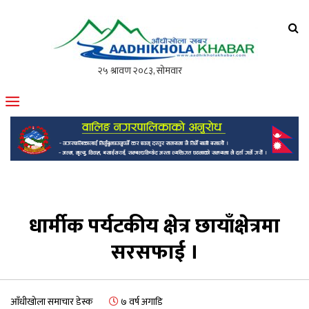
आँधीखोला खवर
मोफसलकै लोकप्रिय अनलाइन पत्रिका
धार्मीक पर्यटकीय क्षेत्र छायाँक्षेत्रमा
सरसफाई ।
आँधीखोला समाचार डेस्क
७ वर्ष अगाडि