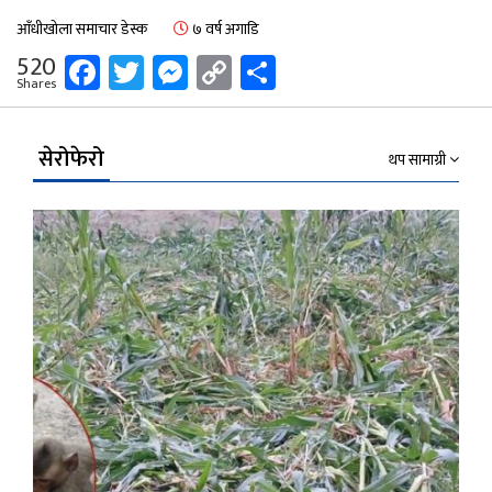
आँधीखोला समाचार डेस्क
७ वर्ष अगाडि
Facebook
Twitter
Messenger
Copy
Share
520
Shares
Link
सेरोफेरो
थप सामाग्री