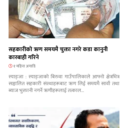
सहकारीको ऋण समयमै चुक्ता नगरे कडा कानुनी
कारबाही गरिने
१ महिना अगाडि
स्याङ्जा : स्याङ्जाको बिरुवा गाउँपालिकाले आफ्नो क्षेत्रभित्र
सञ्चालित सहकारी संस्थाहरूबाट ऋण लिई समयमै सावाँ तथा
ब्याज भुक्तानी नगर्ने ऋणीहरूलाई तत्काल…