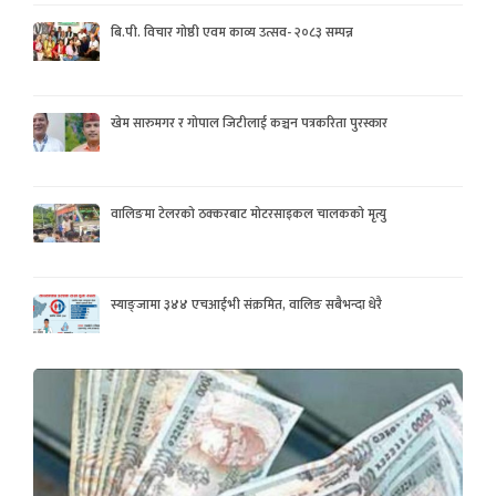
बि.पी. विचार गोष्ठी एवम काव्य उत्सव- २०८३ सम्पन्न
खेम सारुमगर र गोपाल जिटीलाई कञ्चन पत्रकरिता पुरस्कार
वालिङमा टेलरको ठक्करबाट मोटरसाइकल चालकको मृत्यु
स्याङ्जामा ३४४ एचआईभी संक्रमित, वालिङ सबैभन्दा धेरै