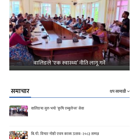
वालिङले ‘एक स्वास्थ्य’ नीति लागू गर्ने
समाचार
थप सामाग्री
वालिङमा सुरु भयो ‘कृषि एम्बुलेन्स’ सेवा
बि.पी. विचार गोष्ठी एवम काव्य उत्सव- २०८३ सम्पन्न