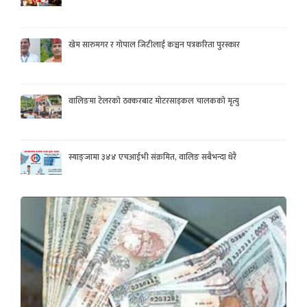
खेम सारुमगर र गोपाल जिटीलाई कञ्चन पत्रकरिता पुरस्कार
वालिङमा टेलरको ठक्करबाट मोटरसाइकल चालकको मृत्यु
स्याङ्जामा ३४४ एचआईभी संक्रमित, वालिङ सबैभन्दा धेरै