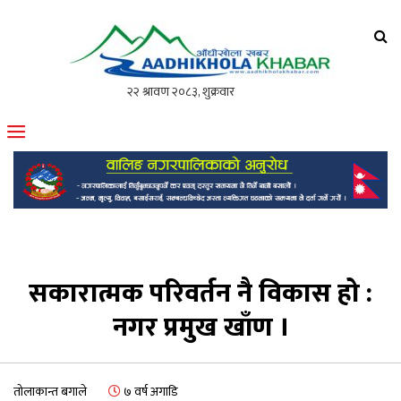
आँधीखोला खवर
मोफसलकै लोकप्रिय अनलाइन पत्रिका
सकारात्मक परिवर्तन नै विकास हो :
नगर प्रमुख खाँण ।
तोलाकान्त बगाले
७ वर्ष अगाडि