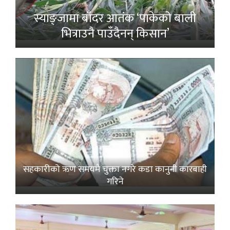
स्याङ्जामा बाँदर आतंक ‘पाकेको बाली
भित्राउनै पाउँदैनन् किसान’
सहकारीको ऋण समयमै चुक्ता नगरे कडा कानुनी कारबाही
गरिने