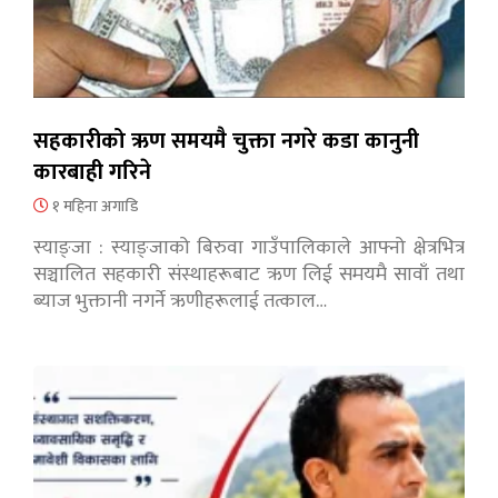
सहकारीको ऋण समयमै चुक्ता नगरे कडा कानुनी
कारबाही गरिने
१ महिना अगाडि
स्याङ्जा : स्याङ्जाको बिरुवा गाउँपालिकाले आफ्नो क्षेत्रभित्र
सञ्चालित सहकारी संस्थाहरूबाट ऋण लिई समयमै सावाँ तथा
ब्याज भुक्तानी नगर्ने ऋणीहरूलाई तत्काल…