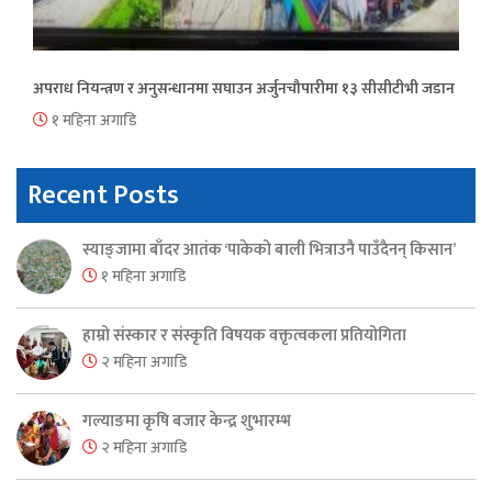
अपराध नियन्त्रण र अनुसन्धानमा सघाउन अर्जुनचौपारीमा १३ सीसीटीभी जडान
१ महिना अगाडि
Recent Posts
स्याङ्जामा बाँदर आतंक ‘पाकेको बाली भित्राउनै पाउँदैनन् किसान’
१ महिना अगाडि
हाम्रो संस्कार र संस्कृति विषयक वक्तृत्वकला प्रतियोगिता
२ महिना अगाडि
गल्याङमा कृषि बजार केन्द्र शुभारम्भ
२ महिना अगाडि