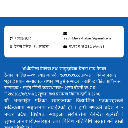
९८१६१८१६८८
aadhikholakhabar@gmail.com
ठेगाना वालिङ—१०, स्याङजा
क. र द नं. २१८३६८/७५/०७६
आँधीखोला मिडिया तथा सामुदायिक चेतना मन्च नेपाल
ठेगाना वालिङ—१०, स्याङजा फोन ९८१६१८१६८८
अध्यक्ष: - देवेन्द्र प्रसाद
भट्टराई
प्रधान सम्पादक:- राधाकृष्ण डुम्रे
सम्पादक:- खगिन्द्र पौडेल
ग्राफिक्स
सम्पादक:- अर्जुन पंगेनी
व्यवस्थापक:- शुष्मा वोस्ती
क. र द
नं.२१८३६८/७५/०७६
सूचना तथा प्रसारण बिभाग दर्ता नं १९०६
यो अनलाईन पत्रिका स्याङ्जाका क्रियाशिल पत्रकारहरुको
सक्रियतामा सञ्चालनमा ल्याईएको हो ।
हामी गण्डकी प्रदेश र ५
नम्बर प्रदेश, विशेषत: स्याङ्जा सेरोफेरोमा केन्द्रित रहनेछौ !
सुचना,जानकारी,मनोरञ्जन तथा विविध गतिविधि प्रस्तुत गर्ने हाम्रो