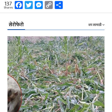
Facebook
Twitter
Messenger
Copy
Share
137
Shares
Link
सेरोफेरो
थप सामाग्री