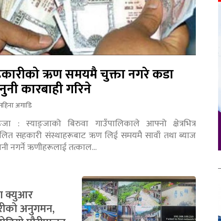
कारीको ऋण समयमै चुक्ता नगरे कडा
नुनी कारबाही गरिने
महिना अगाडि
ङ्जा : स्याङ्जाको बिरुवा गाउँपालिकाले आफ्नो क्षेत्रभित्र
चालित सहकारी संस्थाहरूबाट ऋण लिई समयमै सावाँ तथा ब्याज
तानी नगर्ने ऋणीहरूलाई तत्काल…
ा क्युआर
रीको अनुगमन,