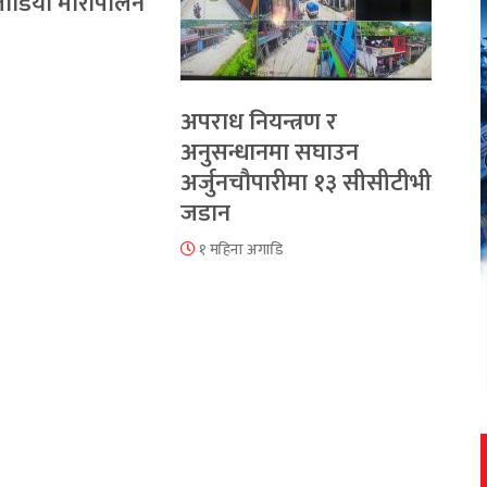
 जोडियो मौरीपालन
अपराध नियन्त्रण र
अनुसन्धानमा सघाउन
अर्जुनचौपारीमा १३ सीसीटीभी
जडान
१ महिना अगाडि