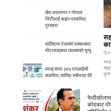
खेम सारुमगर र गोपाल
जिटीलाई कञ्चन पत्रकरिता
पुरस्कार
सह
का
वालिङमा टेलरको ठक्करबाट
मोटरसाइकल चालकको मृत्यु
१ 
स्या
सञ्
स्याङ्जामा ३४४ एचआईभी
भुक्
संक्रमित, वालिङ सबैभन्दा धेरै
फेदीखोलाम
कोडबाट मौ