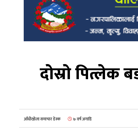
दोस्रो पित्लेक
आँधीखोला समाचार डेस्क
७ वर्ष अगाडि