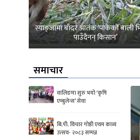
स्याङ्जामा बाँदर आतंक ‘पाकेको बाली भित
पाउँदैनन् किसान’
समाचार
वालिङमा सुरु भयो ‘कृषि
एम्बुलेन्स’ सेवा
बि.पी. विचार गोष्ठी एवम काव्य
उत्सव- २०८३ सम्पन्न