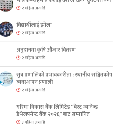
चालक–सहचालकलाई दश लाखको दुर्घटना बिमा
२ महिना अगाडि
er
are
विद्यार्थीलाई झोला
२ महिना अगाडि
अनुदानमा कृषि औजार वितरण
२ महिना अगाडि
सुत्र प्रणालिको प्रभावकारीता : स्थानीय सञ्चितकोष
व्यवस्थापन प्रणाली
२ महिना अगाडि
गरिमा विकास बैंक लिमिटेड “बेस्ट म्यानेज्ड
डेभेलपमेन्ट बैंक २०२६” बाट सम्मानित
३ महिना अगाडि