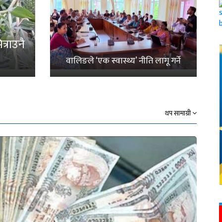
्राउनै
वालिङले ‘एक स्वास्थ्य’ नीति लागू गर्ने
थप सामाग्री