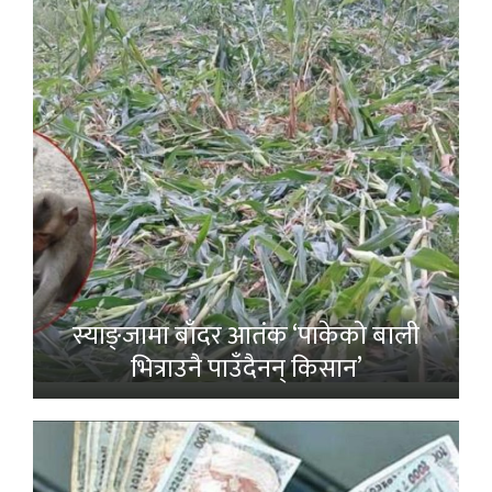
स्याङ्जामा बाँदर आतंक ‘पाकेको बाली
भित्राउनै पाउँदैनन् किसान’