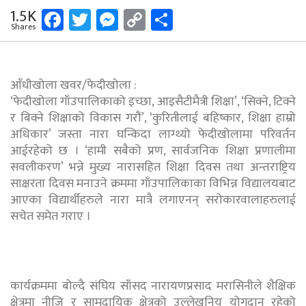
Facebook
Twitter
Messenger
Copy
Share
1.5K
Shares
Link
आँधीखोला खवर/फेदीखोला :
‘फेदीखोला गाँउपालिकाको इच्छा, आइसैटीमैत्री शिक्षा’, ‘सिक्ने, टिक्ने
र बिक्ने शिक्षाको विकास गरौं’, ‘कुरितीलाई बहिष्कार, शिक्षा हाम्रो
अधिकार’ जस्ता नारा घन्किदा लाग्थ्यो फेदीखोलामा परिवर्तन
आईरहेको छ । ‘हामी सबैको प्रण, सार्वजनिक शिक्षा प्रणालीमा
सवलीकरण’ भन्ने मुख्य नारासहित शिक्षा दिवस तथा अन्तराष्ट्रिय
साक्षरता दिवस मनाउने क्रममा गाँउपालिकाका विभिन्न विद्यालयबाट
आएका विद्यार्थीहरुले नारा मात्रै लगाएनन् सरोकारवालाहरुलाई
सचेत समेत गराए ।
कार्यक्रममा बोल्दै संघिय साँसद नारायणप्रसाद मरासिनीले शैक्षिक
क्षेत्रमा नीजि र सामुदायिक क्षेत्रको उल्लेखनिय योगदान रहेको