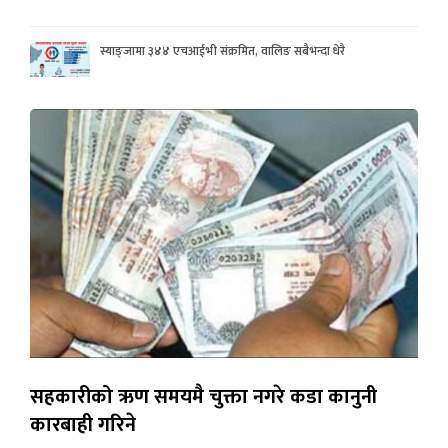
स्याङ्जामा ३४४ एचआईभी संक्रमित, वालिङ सबैभन्दा धेरै
सहकारीको ऋण समयमै चुक्ता नगरे कडा कानुनी
कारबाही गरिने