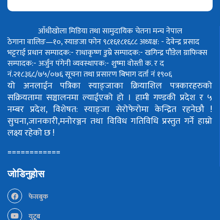
आँधीखोला मिडिया तथा सामुदायिक चेतना मन्च नेपाल
ठेगाना वालिङ—१०, स्याङजा फोन ९८१६१८१६८८
अध्यक्ष: - देवेन्द्र प्रसाद
भट्टराई
प्रधान सम्पादक:- राधाकृष्ण डुम्रे
सम्पादक:- खगिन्द्र पौडेल
ग्राफिक्स
सम्पादक:- अर्जुन पंगेनी
व्यवस्थापक:- शुष्मा वोस्ती
क. र द
नं.२१८३६८/७५/०७६
सूचना तथा प्रसारण बिभाग दर्ता नं १९०६
यो अनलाईन पत्रिका स्याङ्जाका क्रियाशिल पत्रकारहरुको
सक्रियतामा सञ्चालनमा ल्याईएको हो ।
हामी गण्डकी प्रदेश र ५
नम्बर प्रदेश, विशेषत: स्याङ्जा सेरोफेरोमा केन्द्रित रहनेछौ !
सुचना,जानकारी,मनोरञ्जन तथा विविध गतिविधि प्रस्तुत गर्ने हाम्रो
लक्ष्य रहेको छ !
============
जोडिनुहोस
फेसबुक
युटूब