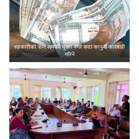
सहकारीको ऋण समयमै चुक्ता नगरे कडा कानुनी कारबाही
गरिने