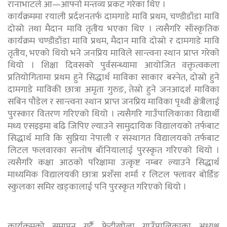
रानाभाटले आ—आफ्नो मन्तव्य प्रकट गरेका थिए ।
कार्यक्रममा रयाली प्रर्दशनतर्फ दामगाडे मावि प्रथम, चण्डीडाँडा मावि
दोस्रो तथा मैदान मावि तृतीय भएका थिए । त्यसैगरि साँस्कृतिक
कार्यक्रम चण्डीडाँडा मावि प्रथम, मैदान मावि दोस्रो र दामगाडे मावि
तृतीय, भएको थियो भने जनप्रिय माविले सान्त्वना स्थान प्राप्त गरेको
थियो । शिक्षा दिवसको पुर्वसन्ध्यामा आयोजित वक्तृत्वकला
प्रतियोगितामा प्रथम हुने सिद्धार्थ माविका साकार बस्नेत, दोस्रो हुने
दामगाडे माविकी छात्रा अमृता गुरुङ, तेस्रो हुने जनआदर्श माविका
सबिन पौडेल र सान्त्वना स्थान प्राप्त जनप्रिय माविका पृथ्वी क्षेत्रीलाई
पुरस्कार वितरण गरिएको थियो । त्यसैगरि गाउँपालिकाका विद्यार्थी
मध्य एसइइमा बढि जिपिए ल्याउने सामुदायिक विद्यालयको तर्फबाट
सिद्धार्थ मावि कि सुप्रिया नेपाली र संस्थागत विद्यालयको तर्फबाट
लिटल फलवारका सन्तोष बाँनियालाई पुरस्कृत गरिएको थियो ।
त्यसैगरि कक्षा आठको परिक्षामा उत्कृष्ट नम्बर ल्याउने सिद्धार्थ
माध्यमिक विद्यालयकी छात्रा प्रशँसा शर्मा र लिटल फ्लावर बोर्डिङ
स्कुलका समिर खड्कालाई पनि पुरस्कृत गरिएको थियो ।
कार्यक्रमको समापन गर्दै फेदीखोला गाउँपालिकाका अध्यक्ष