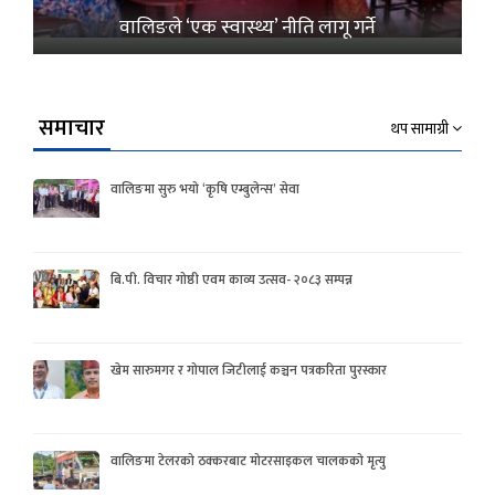
वालिङले ‘एक स्वास्थ्य’ नीति लागू गर्ने
समाचार
थप सामाग्री
वालिङमा सुरु भयो ‘कृषि एम्बुलेन्स’ सेवा
बि.पी. विचार गोष्ठी एवम काव्य उत्सव- २०८३ सम्पन्न
खेम सारुमगर र गोपाल जिटीलाई कञ्चन पत्रकरिता पुरस्कार
वालिङमा टेलरको ठक्करबाट मोटरसाइकल चालकको मृत्यु