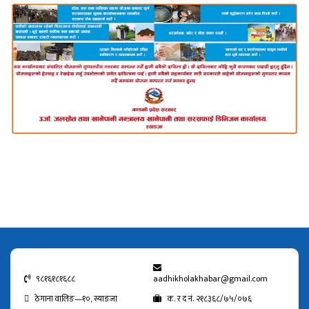
९८१६१८१६८८
aadhikholakhabar@gmail.com
ठेगाना वालिङ—१०, स्याङजा
क. र द नं. २१८३६८/७५/०७६