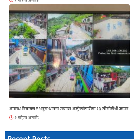
१ महिना अगाडि
अपराध नियन्त्रण र अनुसन्धानमा सघाउन अर्जुनचौपारीमा १३ सीसीटीभी जडान
१ महिना अगाडि