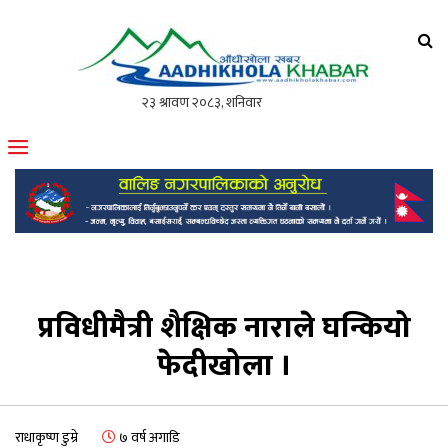
आँधीखोला खवर
मोफसलकै लोकप्रिय अनलाइन पत्रिका
प्रविधीमैत्री शैक्षिक नाराले घन्कियो
फेदीखोला ।
राधाकृष्ण डुम्रे
७ वर्ष अगाडि