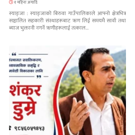
१ महिना अगाडि
स्याङ्जा : स्याङ्जाको बिरुवा गाउँपालिकाले आफ्नो क्षेत्रभित्र
सञ्चालित सहकारी संस्थाहरूबाट ऋण लिई समयमै सावाँ तथा
ब्याज भुक्तानी नगर्ने ऋणीहरूलाई तत्काल…