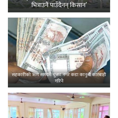
भित्राउनै पाउँदैनन् किसान’
सहकारीको ऋण समयमै चुक्ता नगरे कडा कानुनी कारबाही
गरिने