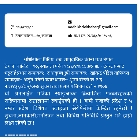
९८१६१८१६८८
aadhikholakhabar@gmail.com
ठेगाना वालिङ—१०, स्याङजा
क. र द नं. २१८३६८/७५/०७६
आँधीखोला मिडिया तथा सामुदायिक चेतना मन्च नेपाल
ठेगाना वालिङ—१०, स्याङजा फोन ९८१६१८१६८८
अध्यक्ष: - देवेन्द्र प्रसाद
भट्टराई
प्रधान सम्पादक:- राधाकृष्ण डुम्रे
सम्पादक:- खगिन्द्र पौडेल
ग्राफिक्स
सम्पादक:- अर्जुन पंगेनी
व्यवस्थापक:- शुष्मा वोस्ती
क. र द
नं.२१८३६८/७५/०७६
सूचना तथा प्रसारण बिभाग दर्ता नं १९०६
यो अनलाईन पत्रिका स्याङ्जाका क्रियाशिल पत्रकारहरुको
सक्रियतामा सञ्चालनमा ल्याईएको हो ।
हामी गण्डकी प्रदेश र ५
नम्बर प्रदेश, विशेषत: स्याङ्जा सेरोफेरोमा केन्द्रित रहनेछौ !
सुचना,जानकारी,मनोरञ्जन तथा विविध गतिविधि प्रस्तुत गर्ने हाम्रो
लक्ष्य रहेको छ !
============