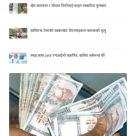
खेम सारुमगर र गोपाल जिटीलाई कञ्चन पत्रकरिता पुरस्कार
वालिङमा टेलरको ठक्करबाट मोटरसाइकल चालकको मृत्यु
स्याङ्जामा ३४४ एचआईभी संक्रमित, वालिङ सबैभन्दा धेरै