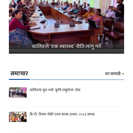
वालिङले ‘एक स्वास्थ्य’ नीति लागू गर्ने
समाचार
थप सामाग्री
वालिङमा सुरु भयो ‘कृषि एम्बुलेन्स’ सेवा
बि.पी. विचार गोष्ठी एवम काव्य उत्सव- २०८३ सम्पन्न