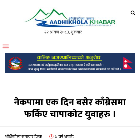
आँधीखोला खवर
मोफसलकै लोकप्रिय अनलाइन पत्रिका
नेकपामा एक दिन बसेर काँग्रेसमा
फर्किए चापाकोट युवाहरु ।
आँधीखोला समाचार डेस्क
७ वर्ष अगाडि