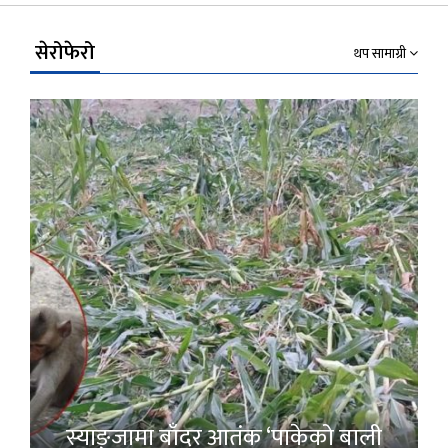
Link
सेरोफेरो
थप सामाग्री
स्याङ्जामा बाँदर आतंक ‘पाकेको बाली