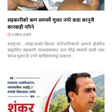
सहकारीको ऋण समयमै चुक्ता नगरे कडा कानुनी
कारबाही गरिने
१ महिना अगाडि
स्याङ्जा : स्याङ्जाको बिरुवा गाउँपालिकाले आफ्नो क्षेत्रभित्र
सञ्चालित सहकारी संस्थाहरूबाट ऋण लिई समयमै सावाँ तथा
ब्याज भुक्तानी नगर्ने ऋणीहरूलाई तत्काल…