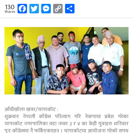
Facebook
Twitter
Messenger
Copy
Share
130
Shares
Link
आँधीखोला खवर/चापाकोट :
शुक्रवार नेपाली काँग्रेस परित्याग गरि नेकपामा प्रबेश गरेका
चापाकोट नगरपालिका वडा नम्वर ३ र ४ का केही युवाहरु शनिवार
पुनः काँग्रेसमा नै फर्किएकाछन् । चापाकोटमा आयोजना गरेको सपथ