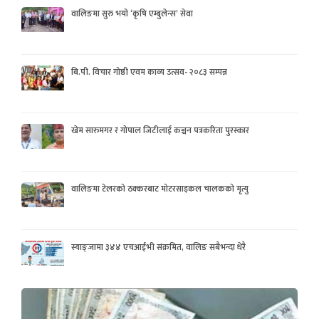
वालिङमा सुरु भयो ‘कृषि एम्बुलेन्स’ सेवा
बि.पी. विचार गोष्ठी एवम काव्य उत्सव- २०८३ सम्पन्न
खेम सारुमगर र गोपाल जिटीलाई कञ्चन पत्रकरिता पुरस्कार
वालिङमा टेलरको ठक्करबाट मोटरसाइकल चालकको मृत्यु
स्याङ्जामा ३४४ एचआईभी संक्रमित, वालिङ सबैभन्दा धेरै