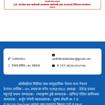
९८१६१८१६८८
aadhikholakhabar@gmail.com
ठेगाना वालिङ—१०, स्याङजा
क. र द नं. २१८३६८/७५/०७६
आँधीखोला मिडिया तथा सामुदायिक चेतना मन्च नेपाल
ठेगाना वालिङ—१०, स्याङजा फोन ९८१६१८१६८८
अध्यक्ष: - देवेन्द्र प्रसाद
भट्टराई
प्रधान सम्पादक:- राधाकृष्ण डुम्रे
सम्पादक:- खगिन्द्र पौडेल
ग्राफिक्स
सम्पादक:- अर्जुन पंगेनी
व्यवस्थापक:- शुष्मा वोस्ती
क. र द
नं.२१८३६८/७५/०७६
सूचना तथा प्रसारण बिभाग दर्ता नं १९०६