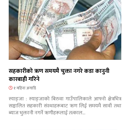
सहकारीको ऋण समयमै चुक्ता नगरे कडा कानुनी
कारबाही गरिने
१ महिना अगाडि
स्याङ्जा : स्याङ्जाको बिरुवा गाउँपालिकाले आफ्नो क्षेत्रभित्र
सञ्चालित सहकारी संस्थाहरूबाट ऋण लिई समयमै सावाँ तथा
ब्याज भुक्तानी नगर्ने ऋणीहरूलाई तत्काल…