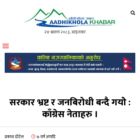
आँधीखोला खवर
मोफसलकै लोकप्रिय अनलाइन पत्रिका
सरकार भ्रष्ट र जनबिरोधी बन्दै गयोे :
काँग्रेस नेताहरु ।
प्रकाश डोटेल
७ वर्ष अगाडि