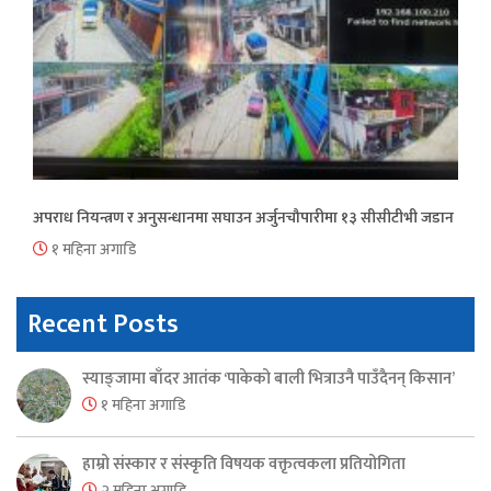
अपराध नियन्त्रण र अनुसन्धानमा सघाउन अर्जुनचौपारीमा १३ सीसीटीभी जडान
१ महिना अगाडि
Recent Posts
स्याङ्जामा बाँदर आतंक ‘पाकेको बाली भित्राउनै पाउँदैनन् किसान’
१ महिना अगाडि
हाम्रो संस्कार र संस्कृति विषयक वक्तृत्वकला प्रतियोगिता
२ महिना अगाडि