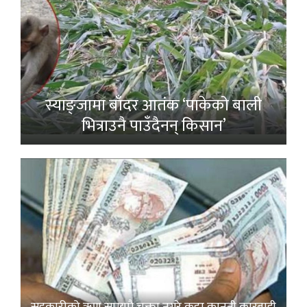
स्याङ्जामा बाँदर आतंक ‘पाकेको बाली
भित्राउनै पाउँदैनन् किसान’
सहकारीको ऋण समयमै चुक्ता नगरे कडा कानुनी कारबाही