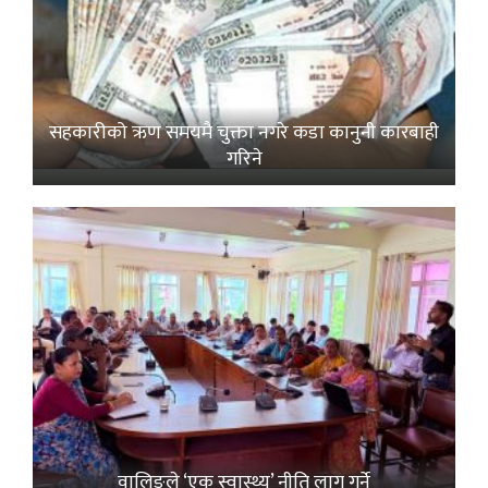
सहकारीको ऋण समयमै चुक्ता नगरे कडा कानुनी कारबाही
गरिने
वालिङले ‘एक स्वास्थ्य’ नीति लागू गर्ने