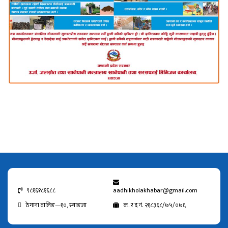
९८१६१८१६८८
aadhikholakhabar@gmail.com
ठेगाना वालिङ—१०, स्याङजा
क. र द नं. २१८३६८/७५/०७६