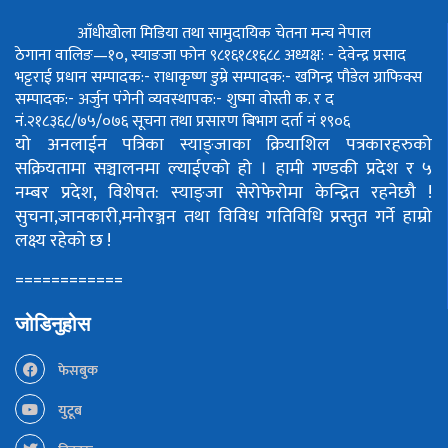
आँधीखोला मिडिया तथा सामुदायिक चेतना मन्च नेपाल
ठेगाना वालिङ—१०, स्याङजा फोन ९८१६१८१६८८
अध्यक्ष: - देवेन्द्र प्रसाद
भट्टराई
प्रधान सम्पादक:- राधाकृष्ण डुम्रे
सम्पादक:- खगिन्द्र पौडेल
ग्राफिक्स
सम्पादक:- अर्जुन पंगेनी
व्यवस्थापक:- शुष्मा वोस्ती
क. र द
नं.२१८३६८/७५/०७६
सूचना तथा प्रसारण बिभाग दर्ता नं १९०६
यो अनलाईन पत्रिका स्याङ्जाका क्रियाशिल पत्रकारहरुको
सक्रियतामा सञ्चालनमा ल्याईएको हो ।
हामी गण्डकी प्रदेश र ५
नम्बर प्रदेश, विशेषत: स्याङ्जा सेरोफेरोमा केन्द्रित रहनेछौ !
सुचना,जानकारी,मनोरञ्जन तथा विविध गतिविधि प्रस्तुत गर्ने हाम्रो
लक्ष्य रहेको छ !
============
जोडिनुहोस
फेसबुक
युटूब