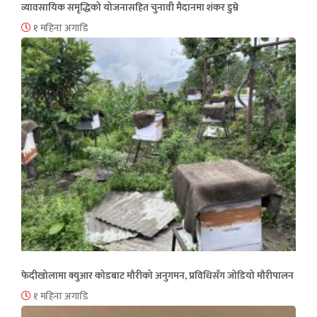
व्यावसायिक समृद्धिको योजनासहित चुनावी मैदानमा शंकर डुम्रे
१ महिना अगाडि
फेदीखोलामा क्युआर कोडबाट मौरीको अनुगमन, प्रविधिसँग जोडियो मौरीपालन
१ महिना अगाडि