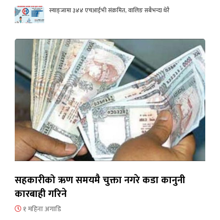
स्याङ्जामा ३४४ एचआईभी संक्रमित, वालिङ सबैभन्दा धेरै
सहकारीको ऋण समयमै चुक्ता नगरे कडा कानुनी
कारबाही गरिने
१ महिना अगाडि