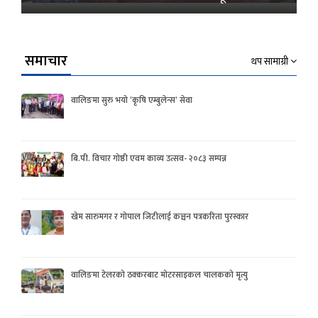
समाचार
थप सामाग्री
वालिङमा सुरु भयो ‘कृषि एम्बुलेन्स’ सेवा
बि.पी. विचार गोष्ठी एवम काव्य उत्सव- २०८३ सम्पन्न
खेम सारुमगर र गोपाल जिटीलाई कञ्चन पत्रकरिता पुरस्कार
वालिङमा टेलरको ठक्करबाट मोटरसाइकल चालकको मृत्यु