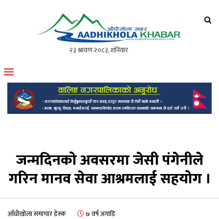
आँधीखोला खवर
मोफसलकै लोकप्रिय अनलाइन पत्रिका
जन्मदिनको अवसरमा जेसी पंगेनीले
गरिन मानव सेवा आश्रमलाई सहयोग ।
आँधीखोला समाचार डेस्क
७ वर्ष अगाडि