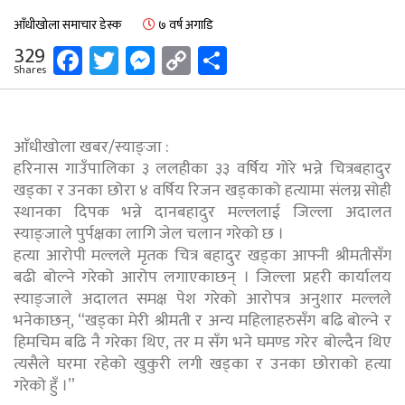
आँधीखोला समाचार डेस्क
७ वर्ष अगाडि
Facebook
Twitter
Messenger
Copy
Share
329
Shares
Link
आँधीखोला खबर/स्याङ्जा :
हरिनास गाउँपालिका ३ ललहीका ३३ वर्षिय गोरे भन्ने चित्रबहादुर
खड्का र उनका छोरा ४ वर्षिय रिजन खड्काको हत्यामा संलग्न सोही
स्थानका दिपक भन्ने दानबहादुर मल्ललाई जिल्ला अदालत
स्याङ्जाले पुर्पक्षका लागि जेल चलान गरेको छ ।
हत्या आरोपी मल्लले मृतक चित्र बहादुर खड्का आफ्नी श्रीमतीसँग
बढी बोल्ने गरेको आरोप लगाएकाछन् । जिल्ला प्रहरी कार्यालय
स्याङ्जाले अदालत समक्ष पेश गरेको आरोपत्र अनुशार मल्लले
भनेकाछन्, “खड्का मेरी श्रीमती र अन्य महिलाहरुसँग बढि बोल्ने र
हिमचिम बढि नै गरेका थिए, तर म सँग भने घमण्ड गरेर बोल्दैन थिए
त्यसैले घरमा रहेको खुकुरी लगी खड्का र उनका छोराको हत्या
गरेको हुँ ।”