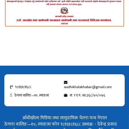
९८१६१८१६८८
aadhikholakhabar@gmail.com
ठेगाना वालिङ—१०, स्याङजा
क. र द नं. २१८३६८/७५/०७६
आँधीखोला मिडिया तथा सामुदायिक चेतना मन्च नेपाल
ठेगाना वालिङ—१०, स्याङजा फोन ९८१६१८१६८८
अध्यक्ष: - देवेन्द्र प्रसाद