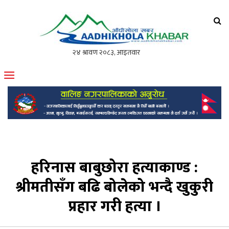
आँधीखोला खवर
मोफसलकै लोकप्रिय अनलाइन पत्रिका
हरिनास बाबुछोरा हत्याकाण्ड :
श्रीमतीसँग बढि बोलेको भन्दै खुकुरी
प्रहार गरी हत्या ।