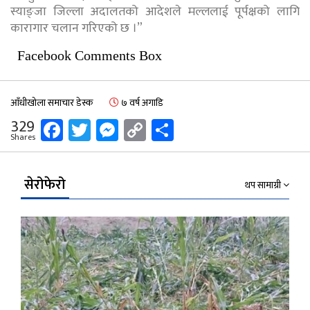
स्याङ्जा जिल्ला अदालतको आदेशले मल्ललाई पूर्पक्षको लागि
कारागार चलान गरिएको छ ।”
Facebook Comments Box
आँधीखोला समाचार डेस्क
७ वर्ष अगाडि
Facebook
Twitter
Messenger
Copy
Share
329
Shares
Link
सेरोफेरो
थप सामाग्री