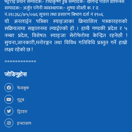
भट्टराई
प्रधान सम्पादक:- राधाकृष्ण डुम्रे
सम्पादक:- खगिन्द्र पौडेल
ग्राफिक्स
सम्पादक:- अर्जुन पंगेनी
व्यवस्थापक:- शुष्मा वोस्ती
क. र द
नं.२१८३६८/७५/०७६
सूचना तथा प्रसारण बिभाग दर्ता नं १९०६
यो अनलाईन पत्रिका स्याङ्जाका क्रियाशिल पत्रकारहरुको
सक्रियतामा सञ्चालनमा ल्याईएको हो ।
हामी गण्डकी प्रदेश र ५
नम्बर प्रदेश, विशेषत: स्याङ्जा सेरोफेरोमा केन्द्रित रहनेछौ !
सुचना,जानकारी,मनोरञ्जन तथा विविध गतिविधि प्रस्तुत गर्ने हाम्रो
लक्ष्य रहेको छ !
============
जोडिनुहोस
फेसबुक
युटूब
ट्विटहरु
इन्स्टाग्राम