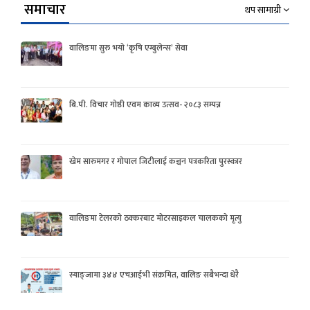
समाचार
थप सामाग्री
वालिङमा सुरु भयो ‘कृषि एम्बुलेन्स’ सेवा
बि.पी. विचार गोष्ठी एवम काव्य उत्सव- २०८३ सम्पन्न
खेम सारुमगर र गोपाल जिटीलाई कञ्चन पत्रकरिता पुरस्कार
वालिङमा टेलरको ठक्करबाट मोटरसाइकल चालकको मृत्यु
स्याङ्जामा ३४४ एचआईभी संक्रमित, वालिङ सबैभन्दा धेरै