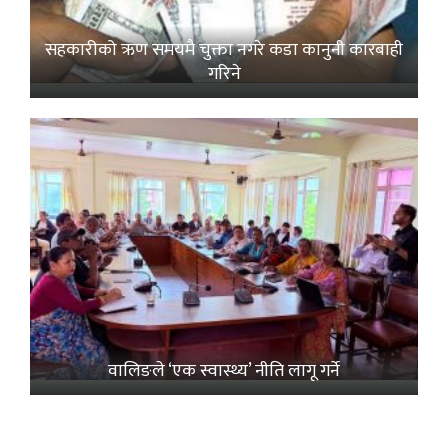
सहकारीको ऋण समयमै चुक्ता नगरे कडा कानुनी कारबाही
गरिने
वालिङले ‘एक स्वास्थ्य’ नीति लागू गर्ने