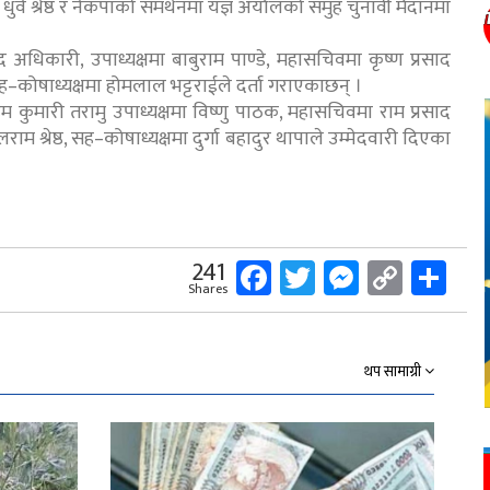
धुर्व श्रेष्ठ र नेकपाको समर्थनमा यज्ञ अर्यालको समुह चुनावी मैदानमा
प्रसाद अधिकारी, उपाध्यक्षमा बाबुराम पाण्डे, महासचिवमा कृष्ण प्रसाद
ल, सह–कोषाध्यक्षमा होमलाल भट्टराईले दर्ता गराएकाछन् ।
 हेम कुमारी तरामु उपाध्यक्षमा विष्णु पाठक, महासचिवमा राम प्रसाद
 श्रेष्ठ, सह–कोषाध्यक्षमा दुर्गा बहादुर थापाले उम्मेदवारी दिएका
Facebook
Twitter
Messeng
Copy
Sh
241
Shares
Link
थप सामाग्री