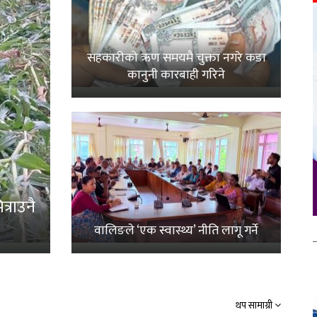
सहकारीको ऋण समयमै चुक्ता नगरे कडा
कानुनी कारबाही गरिने
्राउनै
वालिङले ‘एक स्वास्थ्य’ नीति लागू गर्ने
थप सामाग्री