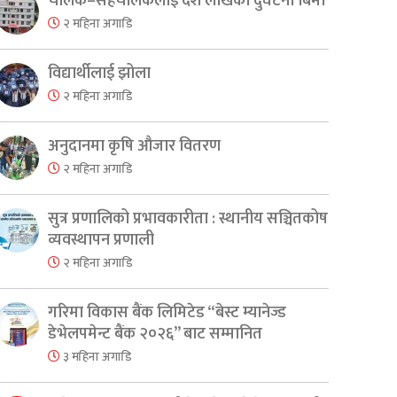
चालक–सहचालकलाई दश लाखको दुर्घटना बिमा
२ महिना अगाडि
विद्यार्थीलाई झोला
२ महिना अगाडि
अनुदानमा कृषि औजार वितरण
२ महिना अगाडि
सुत्र प्रणालिको प्रभावकारीता : स्थानीय सञ्चितकोष
व्यवस्थापन प्रणाली
२ महिना अगाडि
गरिमा विकास बैंक लिमिटेड “बेस्ट म्यानेज्ड
डेभेलपमेन्ट बैंक २०२६” बाट सम्मानित
३ महिना अगाडि