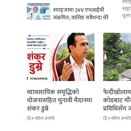
स्या
सञ्
स्याङ्जामा ३४४ एचआईभी
भुक्
संक्रमित, वालिङ सबैभन्दा धेरै
व्यावसायिक समृद्धिको
फेदीखोलाम
योजनासहित चुनावी मैदानमा
कोडबाट मौ
शंकर डुम्रे
प्रविधिसँग
१ महिना अगाडि
१ महिना अगाडि