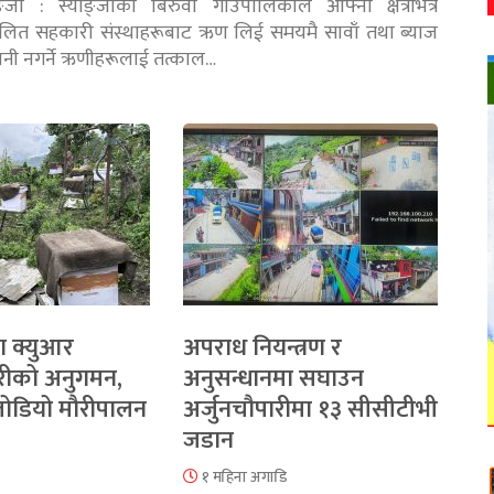
ङ्जा : स्याङ्जाको बिरुवा गाउँपालिकाले आफ्नो क्षेत्रभित्र
चालित सहकारी संस्थाहरूबाट ऋण लिई समयमै सावाँ तथा ब्याज
तानी नगर्ने ऋणीहरूलाई तत्काल…
ा क्युआर
अपराध नियन्त्रण र
रीको अनुगमन,
अनुसन्धानमा सघाउन
 जोडियो मौरीपालन
अर्जुनचौपारीमा १३ सीसीटीभी
जडान
१ महिना अगाडि