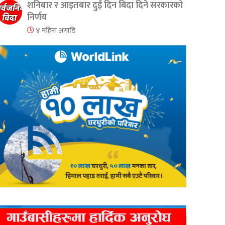
शनिबार र आइतबार दुई दिन बिदा दिने सरकारको
निर्णय
४ महिना अगाडि
er
are