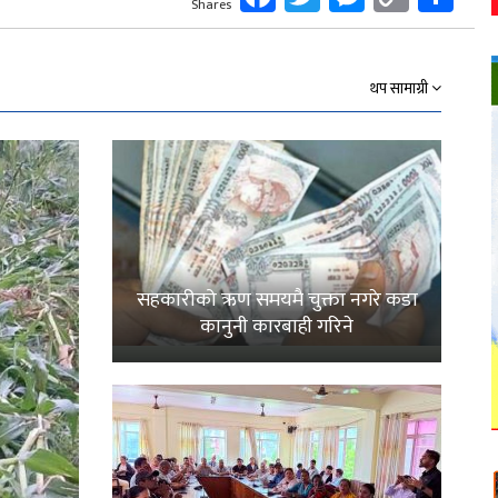
Shares
Link
थप सामाग्री
सहकारीको ऋण समयमै चुक्ता नगरे कडा
कानुनी कारबाही गरिने