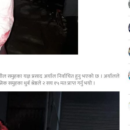
शील समुहका यज्ञ प्रसाद अर्याल निर्वाचित हुनु भएको छ । अर्यालले
रिक समुहका धुर्ब श्रेष्ठले २ सय १५ मत प्राप्त गर्नु भयो ।