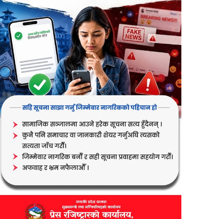
er
are