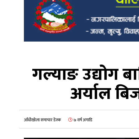
गल्याङ उद्योग ब
अर्याल बि
आँधीखोला समाचार डेस्क
७ वर्ष अगाडि