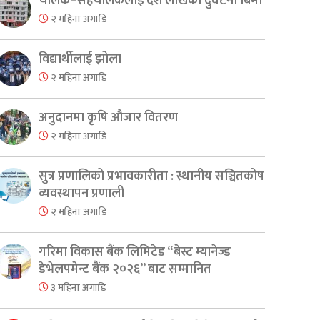
चालक–सहचालकलाई दश लाखको दुर्घटना बिमा
२ महिना अगाडि
विद्यार्थीलाई झोला
२ महिना अगाडि
अनुदानमा कृषि औजार वितरण
२ महिना अगाडि
सुत्र प्रणालिको प्रभावकारीता : स्थानीय सञ्चितकोष
व्यवस्थापन प्रणाली
२ महिना अगाडि
गरिमा विकास बैंक लिमिटेड “बेस्ट म्यानेज्ड
डेभेलपमेन्ट बैंक २०२६” बाट सम्मानित
३ महिना अगाडि