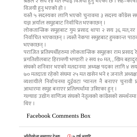
श्रेष्ठले २ सय १४ मत ल्याई विजयी हुनु भएको छ । सह–कोष
विजयी हुनु भएको हो ।
यस्तै ५ सदस्यका लागि भएको चुनावमा ३ सदस्य काँग्रेस समर
यज्ञ अर्याल समुहबाट निर्वाचित भएकाछन् ।
लोकतान्त्रिक समुहबाट गुम प्रसाद थापा २ सय ३६ मत,न
निर्वाचित भएकाछन् । त्यस्तै नेकपा समुहबाट हुमकान्त पा
भएकाछन् ।
पराजित प्रतिस्पर्धीहरुमा लोकतान्त्रिक समुहका राम प्रसाद
प्रगतिशीलबाट हिरामणी भण्डारी २ सय १० मत, , खिम बहादुर 
संघको शनिवार भएको मतदानमा अध्यक्ष पदका लागि ४ सय
७० मतदाता रहेको संघमा २५ मत खसेन भने १ जनाले अध्यक्ष
व्यशायीले निर्वाचनमा दुईवटा प्यानल नै बनाएर चुनावी 
आधारमा समुह बनाएर प्रतिस्पर्धामा उत्रिएका हुन् ।
गल्याङ उद्योग वाणिज्य संघको नेतृत्वको कांग्रेसको समर्थनमा 
थिए ।
Facebook Comments Box
आँधीखोला समाचार डेस्क
७ वर्ष अगाडि