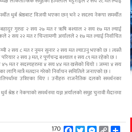
ाध्यक्ष लोकतान्त्रिक समुहका होमलाल भट्टराईले २ सय २८ मत ल्याई
्थीत धुर्ब श्रेष्ठबाट विजयी भएका छन् भने २ सदस्य नेकपा समर्थीत
र बहादुर गुरुङ २ सय २७ मत र ऋषि बश्याल २ सय १७ मत ल्याई
ठकले २ सय २२ मत र चिन्तामणी अर्यालले २ १७ मत ल्याई निर्वाचित
 रेग्मी २ सय ८ मत र नुमन सुनार २ सय मत ल्याउनु भएको छ । त्यस्तै
परियार २ सय ३ मत, र पूर्णचन्द्र बश्याल १ सय ८९ मत रहेको छ ।
 ४५ मत र सदस्यहरुमा ४ सय ४४ मत खसेको थियो । जम्मा ४ सय
का लागि मात्रै मतदान गरेको निर्वाचन समितिले जनाएको छ ।
प्रतिपर्धामा उत्रिएका थिए । उनीहरु राजनैतिक दलको समर्थनका
धुर्व श्रेष्ठ र नेकपाको समर्थनमा यज्ञ अर्यालको समुह चुनावी मैदानमा
Facebook
Twitter
Messeng
Copy
Sh
170