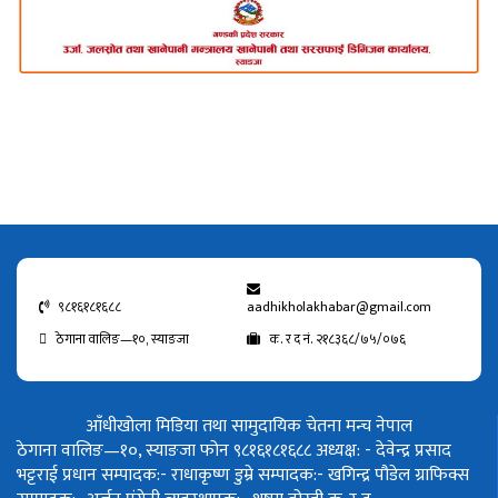
९८१६१८१६८८
aadhikholakhabar@gmail.com
ठेगाना वालिङ—१०, स्याङजा
क. र द नं. २१८३६८/७५/०७६
आँधीखोला मिडिया तथा सामुदायिक चेतना मन्च नेपाल
ठेगाना वालिङ—१०, स्याङजा फोन ९८१६१८१६८८
अध्यक्ष: - देवेन्द्र प्रसाद
भट्टराई
प्रधान सम्पादक:- राधाकृष्ण डुम्रे
सम्पादक:- खगिन्द्र पौडेल
ग्राफिक्स