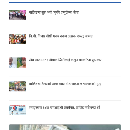
वालिङमा सुरु भयो ‘कृषि एम्बुलेन्स’ सेवा
बि.पी. विचार गोष्ठी एवम काव्य उत्सव- २०८३ सम्पन्न
खेम सारुमगर र गोपाल जिटीलाई कञ्चन पत्रकरिता पुरस्कार
वालिङमा टेलरको ठक्करबाट मोटरसाइकल चालकको मृत्यु
स्याङ्जामा ३४४ एचआईभी संक्रमित, वालिङ सबैभन्दा धेरै