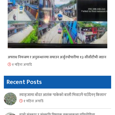
अपराध नियन्त्रण र अनुसन्धानमा सघाउन अर्जुनचौपारीमा १३ सीसीटीभी जडान
१ महिना अगाडि
Recent Posts
स्याङ्जामा बाँदर आतंक ‘पाकेको बाली भित्राउनै पाउँदैनन् किसान’
१ महिना अगाडि
हाम्रो संस्कार र संस्कृति विषयक वक्तृत्वकला प्रतियोगिता