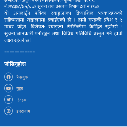
सम्पादक:- अर्जुन पंगेनी
व्यवस्थापक:- शुष्मा वोस्ती
क. र द
नं.२१८३६८/७५/०७६
सूचना तथा प्रसारण बिभाग दर्ता नं १९०६
यो अनलाईन पत्रिका स्याङ्जाका क्रियाशिल पत्रकारहरुको
सक्रियतामा सञ्चालनमा ल्याईएको हो ।
हामी गण्डकी प्रदेश र ५
नम्बर प्रदेश, विशेषत: स्याङ्जा सेरोफेरोमा केन्द्रित रहनेछौ !
सुचना,जानकारी,मनोरञ्जन तथा विविध गतिविधि प्रस्तुत गर्ने हाम्रो
लक्ष्य रहेको छ !
============
जोडिनुहोस
फेसबुक
युटूब
ट्विटहरु
इन्स्टाग्राम