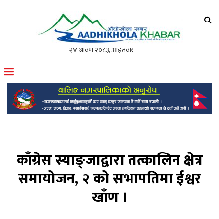
आँधीखोला खवर
मोफसलकै लोकप्रिय अनलाइन पत्रिका
काँग्रेस स्याङ्जाद्वारा तत्कालिन क्षेत्र
समायोजन, २ को सभापतिमा ईश्वर
खाँण ।