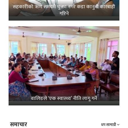
सहकारीको ऋण समयमै चुक्ता नगरे कडा कानुनी कारबाही
गरिने
वालिङले ‘एक स्वास्थ्य’ नीति लागू गर्ने
समाचार
थप सामाग्री