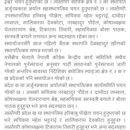
ईश्वर चयन हुनुभएको छ । त्यस्तैगरी साविक क्षेत्र नं. २ का सभापति
अर्जुनप्रकाश अर्याल सहसभापतिमा चयन हुनुभएको छ । त्यस्तैगरी
उपसभापतिमा हरिबाबु पोख्रेल, सचिवमा महेश भट्टराई, दामोदर
लम्साल, शालिकराम देवकोटा, नरबहादुर पौडेल, कोषाध्यक्षमा
चेतनारायण श्रेष्ठ, टिकाराम तिवारी, सहसचिवमा बोला पाठक,
सरस्वती बगाले लगायत अन्य सदस्यहरु रहेका छन् ।
समायोजनसँगै आज पहिलो बैठक सभापति देबबहादुर खाँणको
सभापतित्वमा सम्पन्न भएको छ ।
यसैबीच भेलाले नेपाली काँग्रेस केन्द्रीय कार्य समितिले संघीय
नेपालको पुर्नसंरचना अनुसार पार्टी संगठनको पुर्नसंरचना जारी
गरेको अन्तरिम ब्यवस्था निर्देशिका बमोजिम स्याङ्जा क्षेत्र नं. २ क र
ख प्रदेशको पनि समायोजन गरेको छ ।
प्रदेश क मा अर्जुनप्रकाश अर्यालको सभापतित्वमा कार्यसमिति चयन
गरेको छ । जसको सचिवमा नरबहादुर पौडेल र दामोदर लम्साल,
कोषाध्यक्षमा चेतनारायण श्रेष्ठ, सहसचिवमा सरस्वती बगाले र बोला
पाठक हुनुहुन्छ भने अन्य सदस्यहरु छन् ।
त्यस्तैगरी प्रदेश ख मा सभापतिमा हरिबाबु पोख्रेल चयन हुनुभएको छ
भने सचिवमा महेश भट्टराई र शालिकराम देवकोटा हुनुहुन्छ ।
त्यस्तैगरी कोषाध्यक्षमा टिकाराम तिवारी हुनुहुन्छ भने अन्य सदस्यहरु