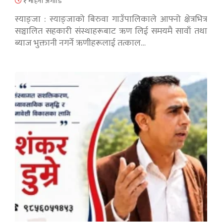
१ महिना अगाडि
स्याङ्जा : स्याङ्जाको बिरुवा गाउँपालिकाले आफ्नो क्षेत्रभित्र
सञ्चालित सहकारी संस्थाहरूबाट ऋण लिई समयमै सावाँ तथा
ब्याज भुक्तानी नगर्ने ऋणीहरूलाई तत्काल…