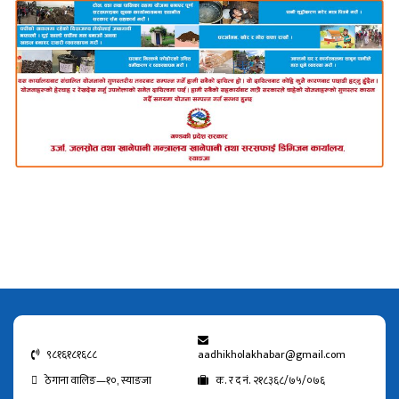
९८१६१८१६८८
aadhikholakhabar@gmail.com
ठेगाना वालिङ—१०, स्याङजा
क. र द नं. २१८३६८/७५/०७६