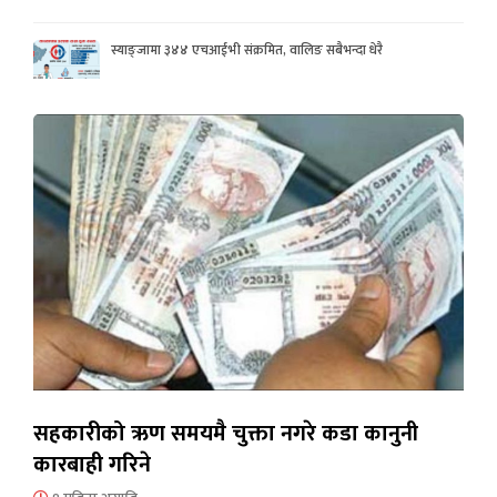
स्याङ्जामा ३४४ एचआईभी संक्रमित, वालिङ सबैभन्दा धेरै
सहकारीको ऋण समयमै चुक्ता नगरे कडा कानुनी
कारबाही गरिने