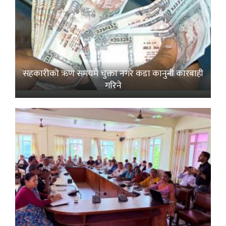
सहकारीको ऋण समयमै चुक्ता नगरे कडा कानुनी कारबाही
गरिने