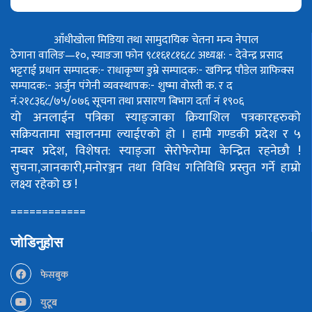
आँधीखोला मिडिया तथा सामुदायिक चेतना मन्च नेपाल
ठेगाना वालिङ—१०, स्याङजा फोन ९८१६१८१६८८
अध्यक्ष: - देवेन्द्र प्रसाद
भट्टराई
प्रधान सम्पादक:- राधाकृष्ण डुम्रे
सम्पादक:- खगिन्द्र पौडेल
ग्राफिक्स
सम्पादक:- अर्जुन पंगेनी
व्यवस्थापक:- शुष्मा वोस्ती
क. र द
नं.२१८३६८/७५/०७६
सूचना तथा प्रसारण बिभाग दर्ता नं १९०६
यो अनलाईन पत्रिका स्याङ्जाका क्रियाशिल पत्रकारहरुको
सक्रियतामा सञ्चालनमा ल्याईएको हो ।
हामी गण्डकी प्रदेश र ५
नम्बर प्रदेश, विशेषत: स्याङ्जा सेरोफेरोमा केन्द्रित रहनेछौ !
सुचना,जानकारी,मनोरञ्जन तथा विविध गतिविधि प्रस्तुत गर्ने हाम्रो
लक्ष्य रहेको छ !
============
जोडिनुहोस
फेसबुक
युटूब