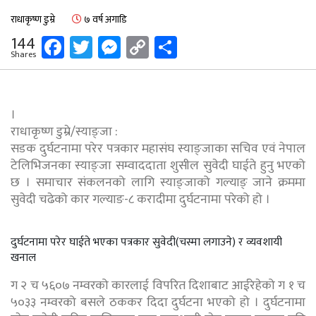
राधाकृष्ण डुम्रे
७ वर्ष अगाडि
Facebook
Twitter
Messenger
Copy
Share
144
Shares
Link
।
राधाकृष्ण डुम्रे/स्याङ्जा :
सडक दुर्घटनामा परेर पत्रकार महासंघ स्याङ्जाका सचिव एवं नेपाल
टेलिभिजनका स्याङ्जा सम्वाददाता शुसील सुवेदी घाईते हुनु भएको
छ । समाचार संकलनको लागि स्याङ्जाको गल्याङ् जाने क्रममा
सुवेदी चढेको कार गल्याङ-८ करादीमा दुर्घटनामा परेको हो ।
दुर्घटनामा परेर घाईते भएका पत्रकार सुवेदी(चस्मा लगाउने) र व्यवशायी
खनाल
ग २ च ५६०७ नम्वरको कारलाई विपरित दिशाबाट आईरेहेको ग १ च
५०३३ नम्वरको बसले ठककर दिदा दुर्घटना भएको हो । दुर्घटनामा