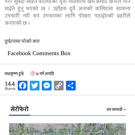
परेर सुवेदी सहित वालिङका युवा व्यवशायी खेम प्रसाद खनाल पनि
घाईते हुनु भएको छ । उहाँहरु दुवै जनाको वालिङमा सामान्य
उपचारी गरी थप उपचारका लागि पोखरा पठाईएको प्रहरीले
जनाएको छ ।
दुर्घटनामा परेको कार
Facebook Comments Box
राधाकृष्ण डुम्रे
७ वर्ष अगाडि
Facebook
Twitter
Messenger
Copy
Share
144
Shares
Link
सेरोफेरो
थप सामाग्री