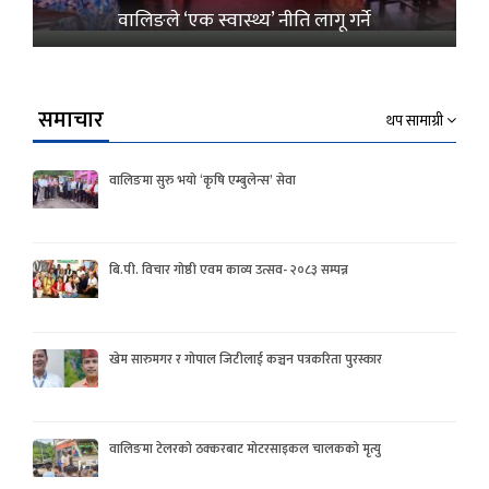
वालिङले ‘एक स्वास्थ्य’ नीति लागू गर्ने
समाचार
थप सामाग्री
वालिङमा सुरु भयो ‘कृषि एम्बुलेन्स’ सेवा
बि.पी. विचार गोष्ठी एवम काव्य उत्सव- २०८३ सम्पन्न
खेम सारुमगर र गोपाल जिटीलाई कञ्चन पत्रकरिता पुरस्कार
वालिङमा टेलरको ठक्करबाट मोटरसाइकल चालकको मृत्यु