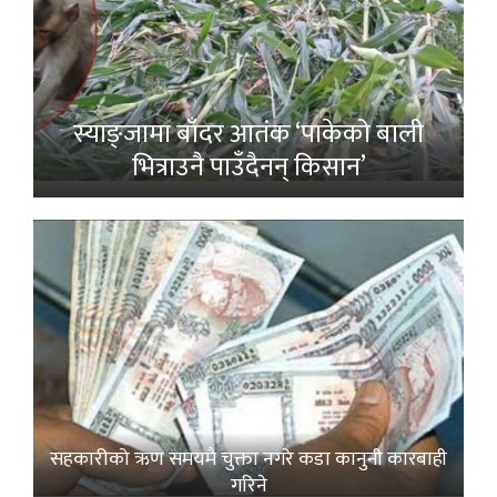
स्याङ्जामा बाँदर आतंक ‘पाकेको बाली
भित्राउनै पाउँदैनन् किसान’
सहकारीको ऋण समयमै चुक्ता नगरे कडा कानुनी कारबाही
गरिने