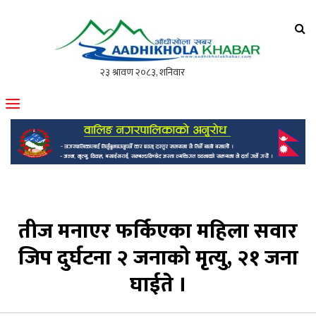
आँधीखोला खवर
मोफसलकै लोकप्रिय अनलाइन पत्रिका
तीज मनाएर फर्किएका महिला सवार
जिप दुर्घटना २ जनाको मृत्यु, २१ जना
घाईते ।