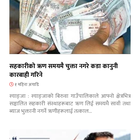
सहकारीको ऋण समयमै चुक्ता नगरे कडा कानुनी
कारबाही गरिने
१ महिना अगाडि
स्याङ्जा : स्याङ्जाको बिरुवा गाउँपालिकाले आफ्नो क्षेत्रभित्र
सञ्चालित सहकारी संस्थाहरूबाट ऋण लिई समयमै सावाँ तथा
ब्याज भुक्तानी नगर्ने ऋणीहरूलाई तत्काल…