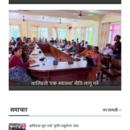
वालिङले ‘एक स्वास्थ्य’ नीति लागू गर्ने
समाचार
थप सामाग्री
वालिङमा सुरु भयो ‘कृषि एम्बुलेन्स’ सेवा