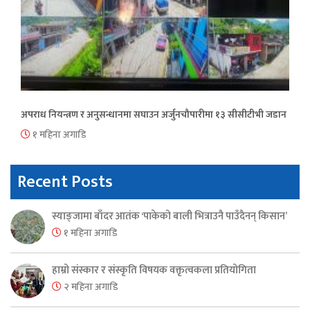
अपराध नियन्त्रण र अनुसन्धानमा सघाउन अर्जुनचौपारीमा १३ सीसीटीभी जडान
१ महिना अगाडि
Recent Posts
स्याङ्जामा बाँदर आतंक ‘पाकेको बाली भित्राउनै पाउँदैनन् किसान’
१ महिना अगाडि
हाम्रो संस्कार र संस्कृति विषयक वक्तृत्वकला प्रतियोगिता
२ महिना अगाडि