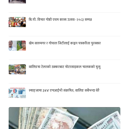
बि.पी. विचार गोष्ठी एवम काव्य उत्सव- २०८३ सम्पन्न
खेम सारुमगर र गोपाल जिटीलाई कञ्चन पत्रकरिता पुरस्कार
वालिङमा टेलरको ठक्करबाट मोटरसाइकल चालकको मृत्यु
स्याङ्जामा ३४४ एचआईभी संक्रमित, वालिङ सबैभन्दा धेरै