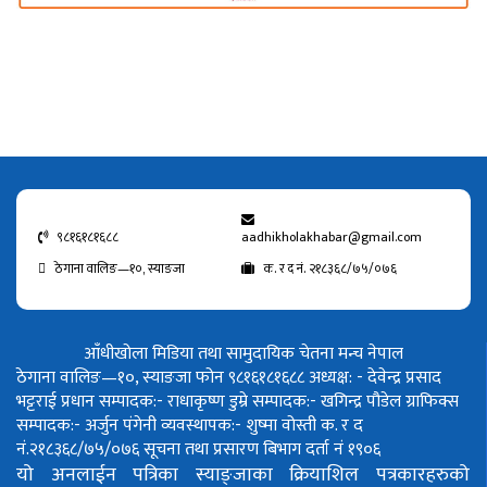
९८१६१८१६८८
aadhikholakhabar@gmail.com
ठेगाना वालिङ—१०, स्याङजा
क. र द नं. २१८३६८/७५/०७६
आँधीखोला मिडिया तथा सामुदायिक चेतना मन्च नेपाल
ठेगाना वालिङ—१०, स्याङजा फोन ९८१६१८१६८८
अध्यक्ष: - देवेन्द्र प्रसाद
भट्टराई
प्रधान सम्पादक:- राधाकृष्ण डुम्रे
सम्पादक:- खगिन्द्र पौडेल
ग्राफिक्स
सम्पादक:- अर्जुन पंगेनी
व्यवस्थापक:- शुष्मा वोस्ती
क. र द
नं.२१८३६८/७५/०७६
सूचना तथा प्रसारण बिभाग दर्ता नं १९०६
यो अनलाईन पत्रिका स्याङ्जाका क्रियाशिल पत्रकारहरुको