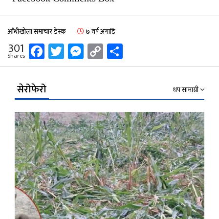
आँधीखोला समाचार डेस्क
७ वर्ष अगाडि
Facebook
Twitter
Messenger
Copy
Share
301
Shares
Link
सेरोफेरो
थप सामाग्री