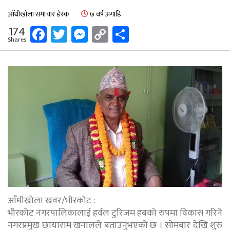
आँधीखोला समाचार डेस्क
७ वर्ष अगाडि
Facebook
Twitter
Messenger
Copy
Share
174
Shares
Link
आँधीखोला खवर/भीरकोट :
भीरकोट नगरपालिकालाई हर्वल टुरिजम हबको रुपमा विकास गरिने
नगरप्रमुख छायाराम खनालले बताउनुभएको छ । सोमबार देखि शुरु