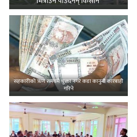
भित्राउनै पाउँदैनन् किसान’
सहकारीको ऋण समयमै चुक्ता नगरे कडा कानुनी कारबाही
गरिने