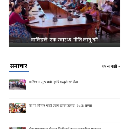
वालिङले ‘एक स्वास्थ्य’ नीति लागू गर्ने
समाचार
थप सामाग्री
वालिङमा सुरु भयो ‘कृषि एम्बुलेन्स’ सेवा
बि.पी. विचार गोष्ठी एवम काव्य उत्सव- २०८३ सम्पन्न