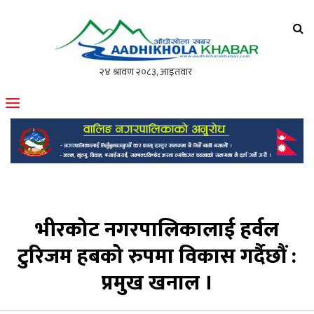
आँधीखोला खवर
मोफसलकै लोकप्रिय अनलाइन पत्रिका
भीरकोट नगरपालिकालाई हर्वल
टुरिजम हबको रुपमा विकास गर्दैछौं :
प्रमुख खनाल ।