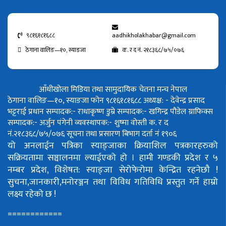
९८१६१८१६८८
aadhikholakhabar@gmail.com
ठेगाना वालिङ—१०, स्याङजा
क. र द नं. २१८३६८/७५/०७६
आँधीखोला मिडिया तथा सामुदायिक चेतना मन्च नेपाल
ठेगाना वालिङ—१०, स्याङजा फोन ९८१६१८१६८८
अध्यक्ष: - देवेन्द्र प्रसाद
भट्टराई
प्रधान सम्पादक:- राधाकृष्ण डुम्रे
सम्पादक:- खगिन्द्र पौडेल
ग्राफिक्स
सम्पादक:- अर्जुन पंगेनी
व्यवस्थापक:- शुष्मा वोस्ती
क. र द
नं.२१८३६८/७५/०७६
सूचना तथा प्रसारण बिभाग दर्ता नं १९०६
यो अनलाईन पत्रिका स्याङ्जाका क्रियाशिल पत्रकारहरुको
सक्रियतामा सञ्चालनमा ल्याईएको हो ।
हामी गण्डकी प्रदेश र ५
नम्बर प्रदेश, विशेषत: स्याङ्जा सेरोफेरोमा केन्द्रित रहनेछौ !
सुचना,जानकारी,मनोरञ्जन तथा विविध गतिविधि प्रस्तुत गर्ने हाम्रो
लक्ष्य रहेको छ !
============