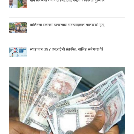
खेम सारुमगर र गोपाल जिटीलाई कञ्चन पत्रकरिता पुरस्कार
वालिङमा टेलरको ठक्करबाट मोटरसाइकल चालकको मृत्यु
स्याङ्जामा ३४४ एचआईभी संक्रमित, वालिङ सबैभन्दा धेरै