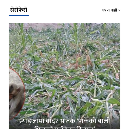
सेरोफेरो
थप सामाग्री
स्याङ्जामा बाँदर आतंक ‘पाकेको बाली