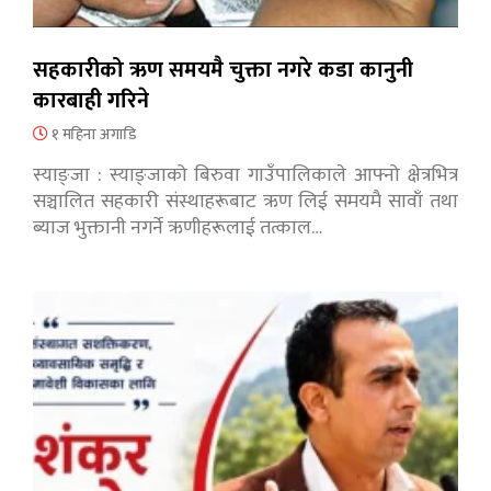
सहकारीको ऋण समयमै चुक्ता नगरे कडा कानुनी
कारबाही गरिने
१ महिना अगाडि
स्याङ्जा : स्याङ्जाको बिरुवा गाउँपालिकाले आफ्नो क्षेत्रभित्र
सञ्चालित सहकारी संस्थाहरूबाट ऋण लिई समयमै सावाँ तथा
ब्याज भुक्तानी नगर्ने ऋणीहरूलाई तत्काल…