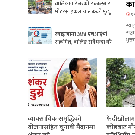
का
वालिङमा टेलरको ठक्करबाट
मोटरसाइकल चालकको मृत्यु
१ 
स्या
सञ्
स्याङ्जामा ३४४ एचआईभी
भुक्
संक्रमित, वालिङ सबैभन्दा धेरै
व्यावसायिक समृद्धिको
फेदीखोलाम
योजनासहित चुनावी मैदानमा
कोडबाट मौ