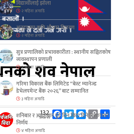
विद्यार्थीलाई झोला
२ महिना अगाडि
अनुदानमा कृषि औजार वितरण
२ महिना अगाडि
सुत्र प्रणालिको प्रभावकारीता : स्थानीय सञ्चितकोष
व्यवस्थापन प्रणाली
सुधनको शव नेपाल
२ महिना अगाडि
गरिमा विकास बैंक लिमिटेड “बेस्ट म्यानेज्ड
डेभेलपमेन्ट बैंक २०२६” बाट सम्मानित
३ महिना अगाडि
Facebook
Twitter
Messenger
Copy
Share
132
शनिबार र आइतबार दुई दिन बिदा दिने सरकारको
Shares
Link
निर्णय
४ महिना अगाडि