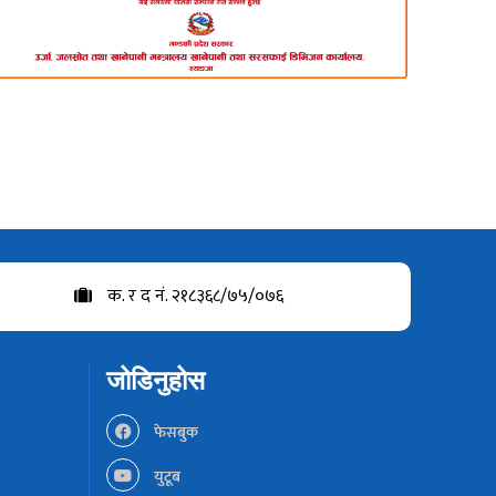
क. र द नं. २१८३६८/७५/०७६
जोडिनुहोस
फेसबुक
युटूब