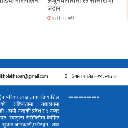
 जोडियो मौरीपालन
अर्जुनचौपारीमा १३ सीसीटीभी
जडान
१ महिना अगाडि
ikholakhabar@gmail.com
ठेगाना वालिङ—१०, स्याङजा
============
 पत्रिका स्याङ्जाका क्रियाशिल
हरुको सक्रियतामा सञ्चालनमा
हो ।
हामी गण्डकी प्रदेश र ५ नम्बर
शेषत: स्याङ्जा सेरोफेरोमा केन्द्रित
!
सुचना,जानकारी,मनोरञ्जन तथा