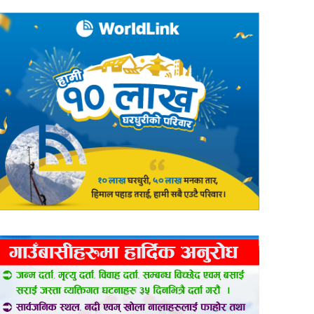
er
are