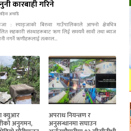
नुनी कारबाही गरिने
महिना अगाडि
ङ्जा : स्याङ्जाको बिरुवा गाउँपालिकाले आफ्नो क्षेत्रभित्र
चालित सहकारी संस्थाहरूबाट ऋण लिई समयमै सावाँ तथा ब्याज
तानी नगर्ने ऋणीहरूलाई तत्काल…
ा क्युआर
अपराध नियन्त्रण र
रीको अनुगमन,
अनुसन्धानमा सघाउन