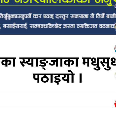
भएका स्याङ्जाका मधु
पठाइयो ।