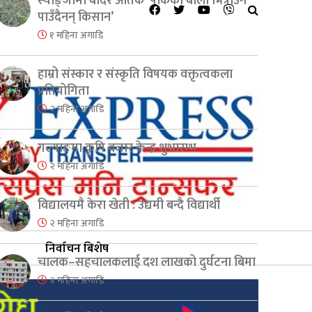
स्याङ्जामा बाँदर आतंक ‘पाकेको बाली भित्राउनै
पाउँदैनन् किसान’
१ महिना अगाडि
हाम्रो संस्कार र संस्कृति विषयक वक्तृत्वकला
प्रतियोगिता
२ महिना अगाडि
गल्याङमा कृषि बजार केन्द्र शुभारम्भ
२ महिना अगाडि
विद्यालयमै केरा खेती : उद्यमी बन्दै विद्यार्थी
२ महिना अगाडि
निर्वाचन बिशेष
चालक–सहचालकलाई दश लाखको दुर्घटना बिमा
२ महिना अगाडि