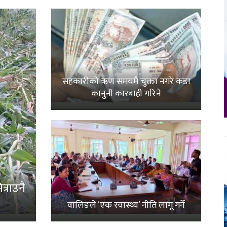
सहकारीको ऋण समयमै चुक्ता नगरे कडा
कानुनी कारबाही गरिने
्राउनै
वालिङले ‘एक स्वास्थ्य’ नीति लागू गर्ने