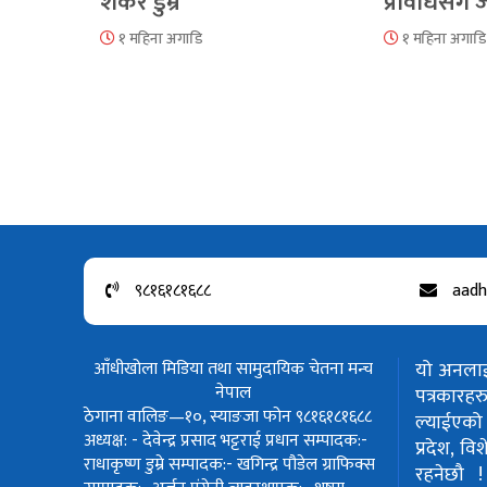
शंकर डुम्रे
प्रविधिसँग
१ महिना अगाडि
१ महिना अगाडि
९८१६१८१६८८
aadh
आँधीखोला मिडिया तथा सामुदायिक चेतना मन्च
यो अनलाईन
नेपाल
पत्रकार
ठेगाना वालिङ—१०, स्याङजा फोन ९८१६१८१६८८
ल्याईएको 
अध्यक्ष: - देवेन्द्र प्रसाद भट्टराई
प्रधान सम्पादक:-
प्रदेश, वि
राधाकृष्ण डुम्रे
सम्पादक:- खगिन्द्र पौडेल
ग्राफिक्स
रहनेछौ 