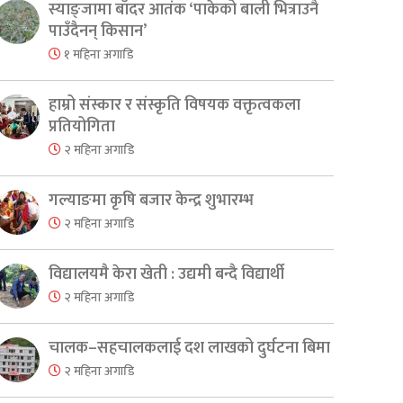
स्याङ्जामा बाँदर आतंक ‘पाकेको बाली भित्राउनै
पाउँदैनन् किसान’
१ महिना अगाडि
हाम्रो संस्कार र संस्कृति विषयक वक्तृत्वकला
प्रतियोगिता
२ महिना अगाडि
गल्याङमा कृषि बजार केन्द्र शुभारम्भ
२ महिना अगाडि
विद्यालयमै केरा खेती : उद्यमी बन्दै विद्यार्थी
२ महिना अगाडि
चालक–सहचालकलाई दश लाखको दुर्घटना बिमा
२ महिना अगाडि