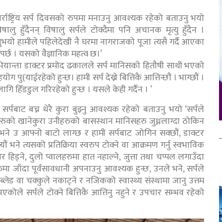
न्तर्राष्ट्रिय सर्प दिवसको रुपमा मनाउनु आवश्यक रहेको बताउनु भयो
ालु हुँदैनन् विषालु सर्पले टोक्दैमा पनि अचानक मृत्यु हुँदैन ।
नुभयो हामीले पहिलेदेखी नै घरमा नागराजको पूजा त्यसै गर्दै आएका
नुपर्छ । यसको वैज्ञानिक महत्व छ।’
ा अभियान्ता डाक्टर प्रमोद ढकालले सर्प मानिसको हितौषी साथी भएको
पु(याईरहेको हुन्छ। हामी सर्प देख्ने बित्तिकै आत्तिन्छौं । भाग्छौं ।
लागि हिँडडुल गरिरहेको हुन्छ । यसले केही गर्दैन । ’
सर्पबाट बच्न धेरै कुरा बुझ्नु आवश्यक रहेको बताउनु भयो ‘सर्पले
ुको खानेकुरा उनीहरुको बासस्थान मानिसहरु जुध्नलाग्दा ठोकिन
ौं भने उ आफ्नो बाटो लाग्छ र हामी सर्पबाट जोगिन सक्छौं, डाक्टर
ौं भने त्यसको प्रतिक्रिया स्वरुप टोक्ने वा आक्रमण गर्नु स्वभाविक
ेर हिड्ने, दुलो प्वालहरुमा हात नहाल्ने, जुत्ता तथा चप्पल लगाउँदा
हरुमा जाँदा पूर्वसावधानी अपनाउनु आवश्यक हुन्छ, उनले भने, सर्पले
ब्लेड वा चक्कुले नकाट्ने र नजिकको स्वास्थ्य संस्थामा जानु उत्तम
भएकोले सर्पले टोक्ने बित्तिकै आत्तिनु नहुने र उपचार सम्भव रहेको