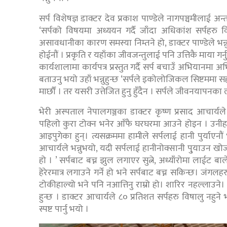
सर्प विशेषज्ञ डाक्टर देव प्रकाश पाण्डेले नागपञ्चमीलाई अ
‘सर्पको विषयमा अध्ययन गर्दै जाँदा अधिकांश सर्पहरु विष
असावधानीका कारण समस्या निम्तने हो, डाक्टर पाण्डेले भन्
होईनौं । प्रकृति र यहाँका जीवजन्तुलाई पनि उत्तिकै माया गर्
कार्यशालामा कार्यपत्र प्रस्तुत गर्दै सर्प बचाउँ अभियानम
बताउनु भयो उहाँ भन्नुहुन्छ ‘सर्पले इकोलोजिकल सिष्टममा सहयोग 
मार्छौं । तर यसरी उत्तेजित हुनु हुँदैन । सर्पले जीवनयापनका 
भेरी अस्पताल नेपालगञ्जका डाक्टर कृष्ण प्रसाद आचार्यले 
पहिलो कुरा टोक्न भनेर आँफै घरघरमा आउने होइन । उनीहर
आइपुगेका हुन्। त्यसक्रममा हामीले सर्पलाई हानी पुर्याएन
आचार्यले भन्नुभयो, यदी सर्पलाई हानीनोक्सानी पु्याउन खोज्य
हो । ’ सर्पबाट बच्न झुल लगाएर सुत्ने, अध्याँरोमा लाईट बाल
हेरेरमात्र लगाउने गर्ने हो भने सर्पबाट बच्न सकिन्छ। जंगल
टोकीहाल्यो भने पनि नआत्तिनु राम्रो हो। शारिर नहल्लाउने। 
हुन्छ । डाक्टर आचार्यले ८० प्रतिशत सर्पहरु विषालु नहुने 
स्पष्ट पार्नु भयो ।