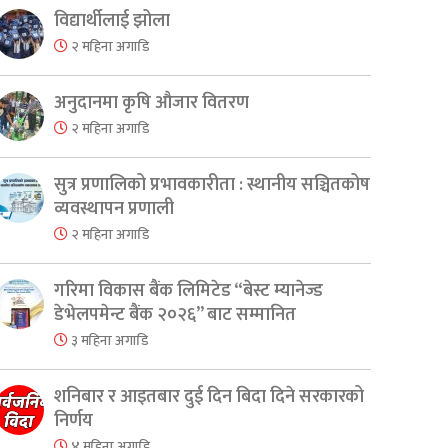
विद्यार्थीलाई झोला
२ महिना अगाडि
अनुदानमा कृषि औजार वितरण
२ महिना अगाडि
सुत्र प्रणालिको प्रभावकारीता : स्थानीय सञ्चितकोष
व्यवस्थापन प्रणाली
२ महिना अगाडि
गरिमा विकास बैंक लिमिटेड “बेस्ट म्यानेज्ड
डेभेलपमेन्ट बैंक २०२६” बाट सम्मानित
३ महिना अगाडि
शनिबार र आइतबार दुई दिन बिदा दिने सरकारको
निर्णय
४ महिना अगाडि