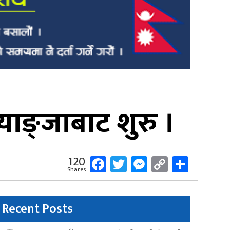
याङ्जाबाट शुरु ।
Facebook
Twitter
Messenger
Copy
Share
120
Shares
Link
Recent Posts