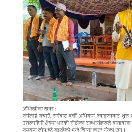
आँधीखोला खवर :
सर्पलाई बचाउँ, सर्पबाट बचौं अभियान स्याङ्जाबाट शुर
उत्तरवाहिनी क्षेत्रमा भएको गोष्ठीका सहभागीहरुले वातावरण 
समयमा लोप हुँदै गइरहेको भन्दै चिन्ता व्यक्त गरेका छन् ।