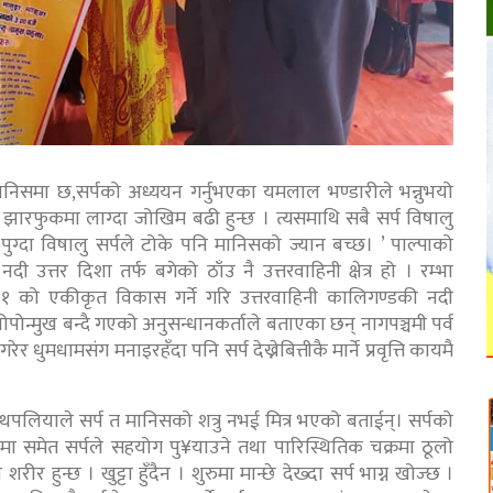
णा मानिसमा छ,सर्पको अध्ययन गर्नुभएका यमलाल भण्डारीले भन्नुभयो
ारफुकमा लाग्दा जोखिम बढी हुन्छ । त्यसमाथि सबै सर्प विषालु
ग्दा विषालु सर्पले टोके पनि मानिसको ज्यान बच्छ। ’ पाल्पाको
ी उत्तर दिशा तर्फ बगेको ठाँउ नै उत्तरवाहिनी क्षेत्र हो । रम्भा
ा–१ को एकीकृत विकास गर्ने गरि उत्तरवाहिनी कालिगण्डकी नदी
पोन्मुख बन्दै गएको अनुसन्धानकर्ताले बताएका छन् नागपञ्चमी पर्व
 धुमधामसंग मनाइरहँदा पनि सर्प देख्नेबित्तीकै मार्ने प्रवृत्ति कायमै
थपलियाले सर्प त मानिसको शत्रु नभई मित्र भएको बताईन्। सर्पको
ा समेत सर्पले सहयोग पु¥याउने तथा पारिस्थितिक चक्रमा ठूलो
रीर हुन्छ । खुट्टा हुँदैन । शुरुमा मान्छे देख्दा सर्प भाग्न खोज्छ ।