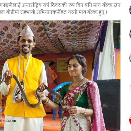
पञ्चमीलाई अन्तर्राष्ट्रिय सर्प दिवसको रुप दिन पनि माग गरेका छन
शाला गोष्ठीमा सहभागी अभियानकर्मीहरु यस्तो माग गरेका हुन् ।