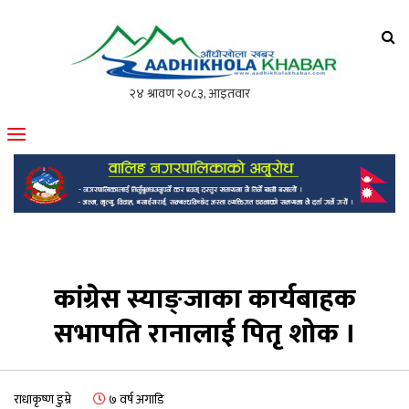
आँधीखोला खवर
मोफसलकै लोकप्रिय अनलाइन पत्रिका
कांग्रेस स्याङ्जाका कार्यबाहक
सभापति रानालाई पितृ शोक ।
राधाकृष्ण डुम्रे
७ वर्ष अगाडि