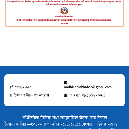
९८१६१८१६८८
aadhikholakhabar@gmail.com
ठेगाना वालिङ—१०, स्याङजा
क. र द नं. २१८३६८/७५/०७६
आँधीखोला मिडिया तथा सामुदायिक चेतना मन्च नेपाल
ठेगाना वालिङ—१०, स्याङजा फोन ९८१६१८१६८८
अध्यक्ष: - देवेन्द्र प्रसाद