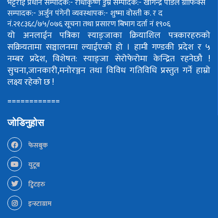
भट्टराई
प्रधान सम्पादक:- राधाकृष्ण डुम्रे
सम्पादक:- खगिन्द्र पौडेल
ग्राफिक्स
सम्पादक:- अर्जुन पंगेनी
व्यवस्थापक:- शुष्मा वोस्ती
क. र द
नं.२१८३६८/७५/०७६
सूचना तथा प्रसारण बिभाग दर्ता नं १९०६
यो अनलाईन पत्रिका स्याङ्जाका क्रियाशिल पत्रकारहरुको
सक्रियतामा सञ्चालनमा ल्याईएको हो ।
हामी गण्डकी प्रदेश र ५
नम्बर प्रदेश, विशेषत: स्याङ्जा सेरोफेरोमा केन्द्रित रहनेछौ !
सुचना,जानकारी,मनोरञ्जन तथा विविध गतिविधि प्रस्तुत गर्ने हाम्रो
लक्ष्य रहेको छ !
============
जोडिनुहोस
फेसबुक
युटूब
ट्विटहरु
इन्स्टाग्राम