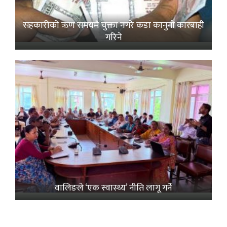
सहकारीको ऋण समयमै चुक्ता नगरे कडा कानुनी कारबाही
गरिने
वालिङले ‘एक स्वास्थ्य’ नीति लागू गर्ने