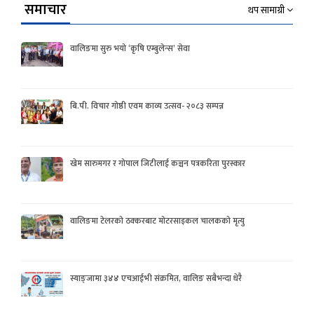
समाचार
थप सामाग्री
वालिङमा सुरु भयो ‘कृषि एम्बुलेन्स’ सेवा
बि.पी. विचार गोष्ठी एवम काव्य उत्सव- २०८३ सम्पन्न
खेम सारुमगर र गोपाल जिटीलाई कञ्चन पत्रकरिता पुरस्कार
वालिङमा टेलरको ठक्करबाट मोटरसाइकल चालकको मृत्यु
स्याङ्जामा ३४४ एचआईभी संक्रमित, वालिङ सबैभन्दा धेरै