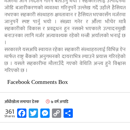
मर्जरमा जान निर्देशन गरिने बताउनु भयो । सहकारीलाई उत्पादनमा
जोडि बजारीकरणको व्यवस्था गरिनुपर्ने उल्लेख गर्दे उहाँले हैसियत
नभएका सहकारी संस्थाहरु क्षमतावान र हैसियत भएकासँग मर्जरमा
जानुपर्ने स्पष्ट पार्नु भयो । संख्या गनेर र औँला भाँचेर मात्रै
सहकारीको विकास र प्रवद्र्धन हुन नसक्ने भएकाले उत्पादनमुखी
बनाउनका लागि मर्जर अत्यावश्यक रहेको मन्त्री अर्यालको भनाई छ
।
सरकारले यसअघि स्वायत्त रहेका सहकारी संस्थाहरुलाई विभिन्न ऐन
मार्फत राष्ट्र बैंकको अनुगमनको दायराभित्र ल्याउने प्रयास गरिरहेको
छ । यसले सहकारीमा मौलाउँदै गएको वेथिति अन्त्य हुने विश्वास
गरिएको छ ।
Facebook Comments Box
आँधीखोला समाचार डेस्क
७ वर्ष अगाडि
Facebook
Twitter
Messenger
Copy
Share
361
Shares
Link