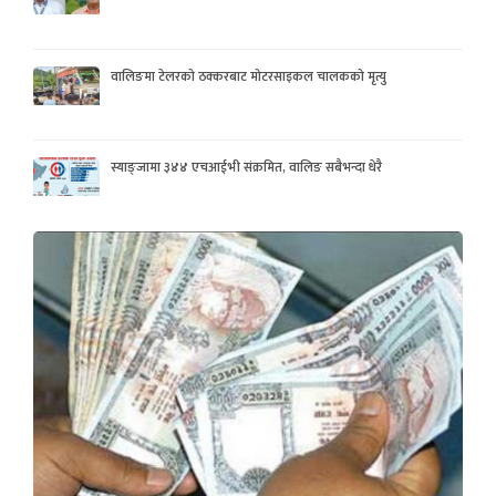
वालिङमा टेलरको ठक्करबाट मोटरसाइकल चालकको मृत्यु
स्याङ्जामा ३४४ एचआईभी संक्रमित, वालिङ सबैभन्दा धेरै