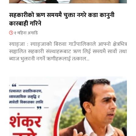
सहकारीको ऋण समयमै चुक्ता नगरे कडा कानुनी
कारबाही गरिने
१ महिना अगाडि
स्याङ्जा : स्याङ्जाको बिरुवा गाउँपालिकाले आफ्नो क्षेत्रभित्र
सञ्चालित सहकारी संस्थाहरूबाट ऋण लिई समयमै सावाँ तथा
ब्याज भुक्तानी नगर्ने ऋणीहरूलाई तत्काल…