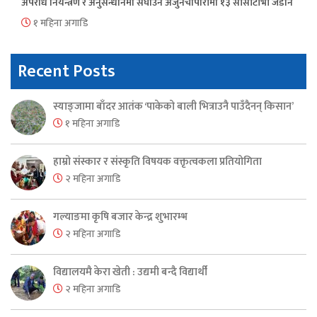
अपराध नियन्त्रण र अनुसन्धानमा सघाउन अर्जुनचौपारीमा १३ सीसीटीभी जडान
१ महिना अगाडि
Recent Posts
स्याङ्जामा बाँदर आतंक ‘पाकेको बाली भित्राउनै पाउँदैनन् किसान’
१ महिना अगाडि
हाम्रो संस्कार र संस्कृति विषयक वक्तृत्वकला प्रतियोगिता
२ महिना अगाडि
गल्याङमा कृषि बजार केन्द्र शुभारम्भ
२ महिना अगाडि
विद्यालयमै केरा खेती : उद्यमी बन्दै विद्यार्थी
२ महिना अगाडि