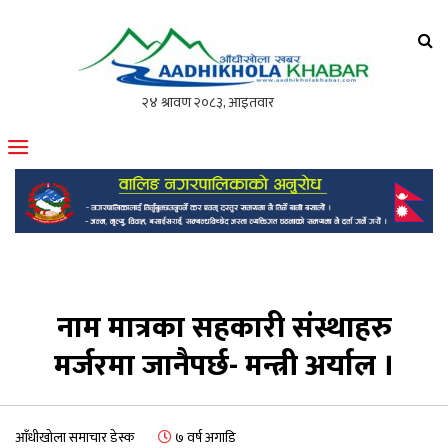
आँधीखोला खवर
मोफसलकै लोकप्रिय अनलाइन पत्रिका
नाम मात्रका सहकारी संस्थाहरु
मर्जरमा जानैपर्छ- मन्त्री अर्याल ।
आँधीखोला समाचार डेस्क
७ वर्ष अगाडि