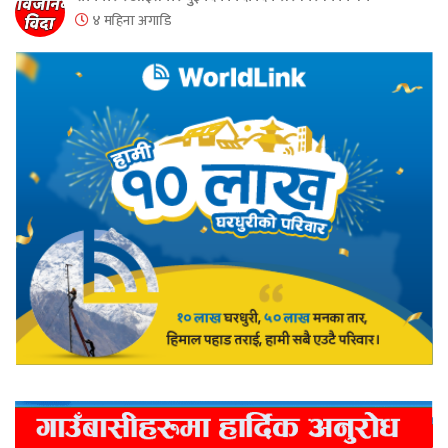
४ महिना अगाडि