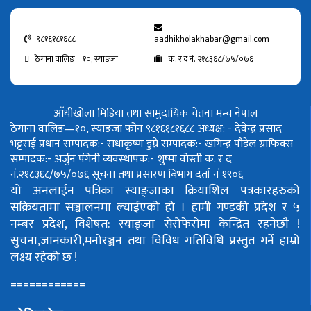
९८१६१८१६८८
aadhikholakhabar@gmail.com
ठेगाना वालिङ—१०, स्याङजा
क. र द नं. २१८३६८/७५/०७६
आँधीखोला मिडिया तथा सामुदायिक चेतना मन्च नेपाल
ठेगाना वालिङ—१०, स्याङजा फोन ९८१६१८१६८८
अध्यक्ष: - देवेन्द्र प्रसाद
भट्टराई
प्रधान सम्पादक:- राधाकृष्ण डुम्रे
सम्पादक:- खगिन्द्र पौडेल
ग्राफिक्स
सम्पादक:- अर्जुन पंगेनी
व्यवस्थापक:- शुष्मा वोस्ती
क. र द
नं.२१८३६८/७५/०७६
सूचना तथा प्रसारण बिभाग दर्ता नं १९०६
यो अनलाईन पत्रिका स्याङ्जाका क्रियाशिल पत्रकारहरुको
सक्रियतामा सञ्चालनमा ल्याईएको हो ।
हामी गण्डकी प्रदेश र ५
नम्बर प्रदेश, विशेषत: स्याङ्जा सेरोफेरोमा केन्द्रित रहनेछौ !
सुचना,जानकारी,मनोरञ्जन तथा विविध गतिविधि प्रस्तुत गर्ने हाम्रो
लक्ष्य रहेको छ !
============