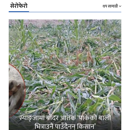
सेरोफेरो
थप सामाग्री
स्याङ्जामा बाँदर आतंक ‘पाकेको बाली
भित्राउनै पाउँदैनन् किसान’