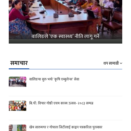
वालिङले ‘एक स्वास्थ्य’ नीति लागू गर्ने
समाचार
थप सामाग्री
वालिङमा सुरु भयो ‘कृषि एम्बुलेन्स’ सेवा
बि.पी. विचार गोष्ठी एवम काव्य उत्सव- २०८३ सम्पन्न
खेम सारुमगर र गोपाल जिटीलाई कञ्चन पत्रकरिता पुरस्कार