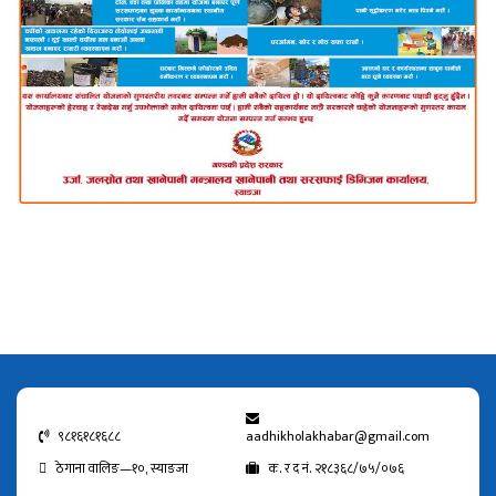
९८१६१८१६८८
aadhikholakhabar@gmail.com
ठेगाना वालिङ—१०, स्याङजा
क. र द नं. २१८३६८/७५/०७६