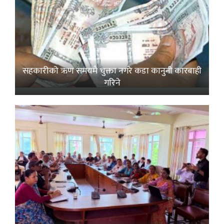
सहकारीको ऋण समयमै चुक्ता नगरे कडा कानुनी कारबाही
गरिने