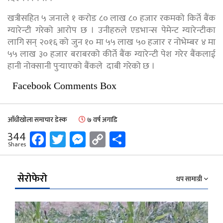
खत्रीसहित ५ जनाले १ करोड ८० लाख ८० हजार रकमको किर्ते बैंक
ग्यारेन्टी गरेको आरोप छ । उनीहरुले एडभान्स पेमेन्ट ग्यारेन्टीका
लागि सन् २०१६ को जुन १० मा ५५ लाख ५० हजार र नोभेम्बर ४ मा
५५ लाख ३० हजार बराबरको कीर्ते बैंक ग्यारेन्टी पेश गरेर बैंकलाई
हानी नोक्सानी पुर्‍याएको बैंकले दाबी गरेको छ ।
Facebook Comments Box
आँधीखोला समाचार डेस्क
७ वर्ष अगाडि
Facebook
Twitter
Messenger
Copy
Share
344
Shares
Link
सेरोफेरो
थप सामाग्री