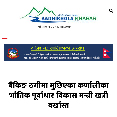
आँधीखोला खवर
मोफसलकै लोकप्रिय अनलाइन पत्रिका
बैंकिङ ठगीमा मुछिएका कर्णालीका
भौतिक पूर्वाधार विकास मन्त्री खत्री
बर्खास्त