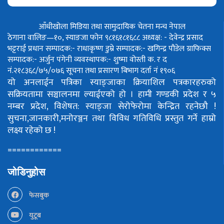
आँधीखोला मिडिया तथा सामुदायिक चेतना मन्च नेपाल
ठेगाना वालिङ—१०, स्याङजा फोन ९८१६१८१६८८
अध्यक्ष: - देवेन्द्र प्रसाद
भट्टराई
प्रधान सम्पादक:- राधाकृष्ण डुम्रे
सम्पादक:- खगिन्द्र पौडेल
ग्राफिक्स
सम्पादक:- अर्जुन पंगेनी
व्यवस्थापक:- शुष्मा वोस्ती
क. र द
नं.२१८३६८/७५/०७६
सूचना तथा प्रसारण बिभाग दर्ता नं १९०६
यो अनलाईन पत्रिका स्याङ्जाका क्रियाशिल पत्रकारहरुको
सक्रियतामा सञ्चालनमा ल्याईएको हो ।
हामी गण्डकी प्रदेश र ५
नम्बर प्रदेश, विशेषत: स्याङ्जा सेरोफेरोमा केन्द्रित रहनेछौ !
सुचना,जानकारी,मनोरञ्जन तथा विविध गतिविधि प्रस्तुत गर्ने हाम्रो
लक्ष्य रहेको छ !
============
जोडिनुहोस
फेसबुक
युटूब