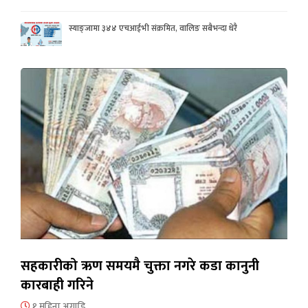
स्याङ्जामा ३४४ एचआईभी संक्रमित, वालिङ सबैभन्दा धेरै
सहकारीको ऋण समयमै चुक्ता नगरे कडा कानुनी
कारबाही गरिने
१ महिना अगाडि