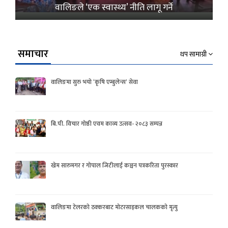
वालिङले ‘एक स्वास्थ्य’ नीति लागू गर्ने
समाचार
थप सामाग्री
वालिङमा सुरु भयो ‘कृषि एम्बुलेन्स’ सेवा
बि.पी. विचार गोष्ठी एवम काव्य उत्सव- २०८३ सम्पन्न
खेम सारुमगर र गोपाल जिटीलाई कञ्चन पत्रकरिता पुरस्कार
वालिङमा टेलरको ठक्करबाट मोटरसाइकल चालकको मृत्यु