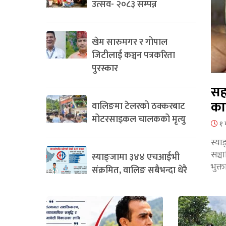
उत्सव- २०८३ सम्पन्न
खेम सारुमगर र गोपाल
जिटीलाई कञ्चन पत्रकरिता
पुरस्कार
सह
का
वालिङमा टेलरको ठक्करबाट
मोटरसाइकल चालकको मृत्यु
१ 
स्या
सञ्
स्याङ्जामा ३४४ एचआईभी
भुक्
संक्रमित, वालिङ सबैभन्दा धेरै