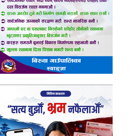
er
are