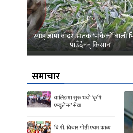
स्याङ्जामा बाँदर आतंक ‘पाकेको बाली भित
पाउँदैनन् किसान’
समाचार
वालिङमा सुरु भयो ‘कृषि
एम्बुलेन्स’ सेवा
बि.पी. विचार गोष्ठी एवम काव्य