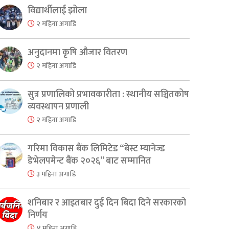
विद्यार्थीलाई झोला
२ महिना अगाडि
अनुदानमा कृषि औजार वितरण
२ महिना अगाडि
सुत्र प्रणालिको प्रभावकारीता : स्थानीय सञ्चितकोष
व्यवस्थापन प्रणाली
२ महिना अगाडि
गरिमा विकास बैंक लिमिटेड “बेस्ट म्यानेज्ड
डेभेलपमेन्ट बैंक २०२६” बाट सम्मानित
३ महिना अगाडि
शनिबार र आइतबार दुई दिन बिदा दिने सरकारको
निर्णय
४ महिना अगाडि