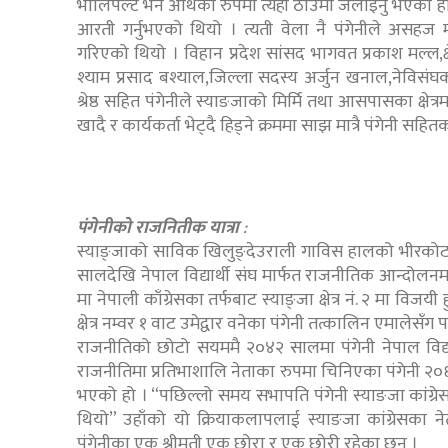
भोलिपल्ट भने अर्थिको रुपमा त्यही ठाँउमा जलाइनु भएको हो
आरती गर्नुभएको थियो । त्यती वेला नै पंगेनीले असह
गरिएको थियो । विहान प्रदेश सांसद भागवत प्रकाश मल्ल,क्ष
श्याम प्रसाद बश्याल,जिल्ला सदस्य अर्जुन खनाल,नेविसंघका 
श्रेष्ठ सहित पंगेनीले स्याङजाको मिर्मि तथा आसपासका क्षेत
खादै र कार्यकर्ता भेट्दै हिड्ने क्रममा साझ मात्रै पंगेनी सहि
पंगेनीको राजनितीक यात्रा
:
स्याङ्जाको साविक खिलुङ्देउराली गाविस हालको भीरकोट 
सालदेखि नेपाल विद्यार्थी संघ मार्फत राजनीतिक आन्दोलन
मा नेपाली काँग्रेसका तर्फबाट स्याङ्जा क्षेत्र नं. २ मा
क्षेत्र नम्वर १ वाट उमेद्वार वनेका पंगेनी तत्कालिन एमालेसँ
राजनीतिको छोटो सयममै २०४२ सालमा पंगेनी नेपाल विद्यार्
राजनीतिमा प्रतिभाशालि नेताका रुपमा चिनिएका पंगेनी २०६
भएको हो । “पछिल्लो समय सभापति पंगेनी स्याङजा कांग्
थियो” उहाँको यो क्रियाकलापलाई स्याङजा कांग्रेसका ने
पंगेनीका एक श्रीमती एक छोरा र एक छोरी रहेका छन् ।