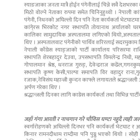
स्याङजाका जनता मात्रै होईन पंगेनीलाई चिन्ने सवै देशभरका
मिठो वोल्ने नेताका रुपमा समेत चिनिनुहुथ्यो । नेपाली क
पंगेनी, निधनको अघिल्लो दिन पनि नेता कार्यकर्ता भेटघाटमा
कांगे्रस भिरकोट नगर सभापति तोयानाथ अर्यालको घरम
कालिका सामुदायिक अस्पतालमा लगिएको थियो,अस्पताल पुर
थिए । अस्पतालवाट पंगेनीको पार्थिव शरिरलाई सदरमुकाम स्
नेपाली काँग्रेस स्याङ्जाको पार्टी कार्यालय परिसरमा रा
सभापति शेरबहादुर देउवा, उपसभापति विमलेन्द्र निधी, महा
गोपालमान श्रेष्ठ, धनराज गुरुङ्, देवेन्द्रराज कढेंल,गगनक
सभापति कृष्ण केसी,पाल्पा समापति विर वहादुर राना,गुल्मी
रजाक,नेविसंघ महान्त्री कुन्दन काफ्ले लगायतले श्रद्धान्जली अ
अर्पण गरेका थिए ।
श्रद्धान्जली दिनका लागि काग्रेस कार्यकर्ता तथा विभिन्न पार
जहाँ गंगा आरती र नाचगान गरे चौविस घण्टा नहुदै त्यही 
स्वर्गारोहणको अघिल्लो दिनभर पनि कार्यकर्ता भेटघाट र
किनार रामनदीधाम राम्दीमा पनि पुग्नु भएको थियो । सोही 