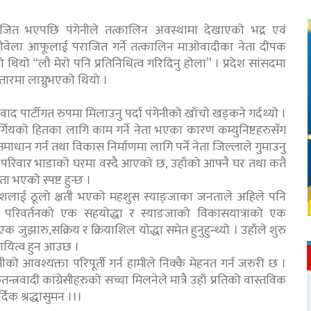
ित भएपछि पंगेनीले तत्कालिन अवस्थामा देखाएको भद्र एवं
त्यतीवेला आफूलाई पराजित गर्ने तत्कालिन माओवादीका नेता दीपक
ो थियो “लौ मेरो पनि प्रतिनिधित्व गरिदिनु होला” । प्रदेश सांसदमा
ारमा लाग्नुभएको थियो ।
विवाद पार्टीगत रुपमा मिलाउनु पर्दा पंगेनीको खाँचो खड्कने गर्दथ्यो ।
वर्गियको हितका लागि काम गर्ने नेता भएका कारण कम्युनिष्टहरुसँग
माधान गर्न तथा विकास निर्माणमा लागि पर्ने नेता जिल्लाले गुमाउनु
ो परिवार भाडाको घरमा वस्दै आएको छ, उहाँको आफ्नै घर तथा कतै
ता भएको स्पष्ट हुन्छ ।
 देशलाई ठूलो क्षती भएको महशुस स्याङ्जाका जनताले अहिले पनि
 परिवर्तनको एक सहयोद्धा र स्याङजाको विकासयात्राको एक
क जुझारु,सक्रिय र क्रियाशिल योद्धा समेत हुनुहुन्थ्यो । उहाँले शुरु
ायित्व हुन आउछ ।
ीको आवश्यक्ता परिपूर्ती गर्न हामीले निक्कै मेहनत गर्न जरुरी छ ।
वादी कांग्रेसीहरुको सच्चा मिलनेले मात्रै उहाँ प्रतिको वास्तविक
्दिक श्रद्धासुमन ।।।