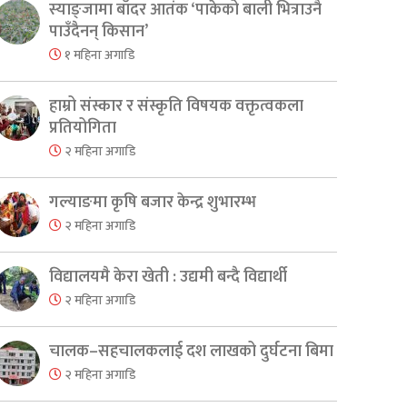
स्याङ्जामा बाँदर आतंक ‘पाकेको बाली भित्राउनै
पाउँदैनन् किसान’
१ महिना अगाडि
हाम्रो संस्कार र संस्कृति विषयक वक्तृत्वकला
प्रतियोगिता
२ महिना अगाडि
गल्याङमा कृषि बजार केन्द्र शुभारम्भ
२ महिना अगाडि
विद्यालयमै केरा खेती : उद्यमी बन्दै विद्यार्थी
२ महिना अगाडि
चालक–सहचालकलाई दश लाखको दुर्घटना बिमा
२ महिना अगाडि