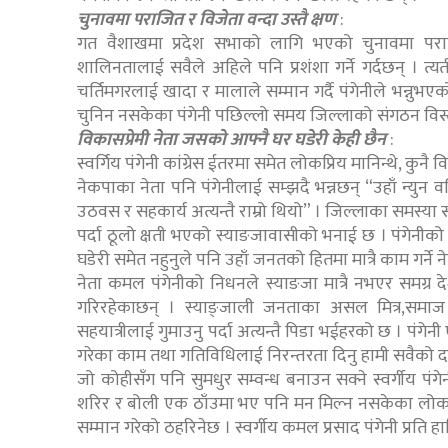
चुनावमा पराजित र विजेता वन्दा उस्तै क्षण
:
गत वैशाखमा प्रदेश सभाको लागि भएको चुनावमा पराज
शालिनतालाई सवैले अहिले पनि प्रशंशा गर्ने गर्दछन् । 
चर्तिमगरलाई खादा र मालाले सम्मान गर्दै पंगेनीले भन्नुभएक
चुनिन नसकेका पंगेनी पछिल्लो समय जिल्लाको संगठन विस्त
विकासप्रेमी नेता जसको आफ्नै घर घडेरी केही छैन
:
स्वर्गिय पंगेनी कांग्रेस ईतरमा समेत लोकप्रिय मानिन्थे, कुनै 
नेकपाका नेता पनि पंगेनीलाई सम्झदै भन्नछन् “उहाँ न्युन 
उठवस र सहकार्य अत्यन्तै राम्रो थियो” । जिल्लाका समस्या स
पर्दा ठूलो क्षती भएको स्याङजावासीको भनाई छ । पंगेनीक
घडेरी समेत नहुनुले पनि उहाँ जनतको हितमा मात्रै काम गर्ने ने
नेता कमल पंगेनीको निधनले स्याङजा मात्रै नभएर समग्र
गरिरहेकाछन् । स्याङ्जाली जनताका असल मित्र,समाज
सहयात्रीलाई गुमाउनु पर्दा अत्यन्तै पिडा भईहरको छ । पंगेनी ए
गरेका काम तथा गतिविधिलाई निरन्तरता दिनु हामी सवैको द
जो कोहीसँग पनि सुमधुर सम्वन्ध बनाउन सक्ने स्वर्गीय पंगेन
शरिर र बोली एक ठाँउमा भए पनि मन मिल्न नसकेका लोकतन्त्र
सम्मान गरेको ठहरिनेछ । स्वर्गीय कमल प्रसाद पंगेनी प्रति हार