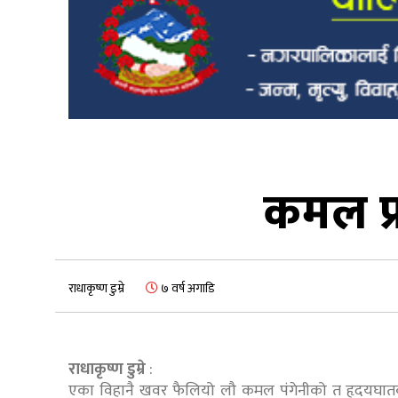
कमल प्
राधाकृष्ण डुम्रे
७ वर्ष अगाडि
राधाकृष्ण डुम्रे
:
एका विहानै खवर फैलियो लौ कमल पंगेनीको त हृदयघातको