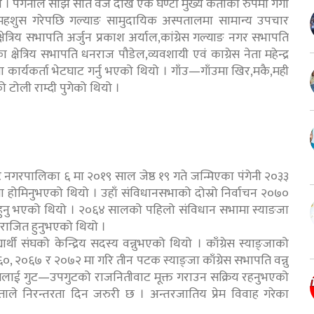
 । पंगेनीले साझ सात वजे देखि एक घण्टा मुख्य कर्ताको रुपमा गंगा
ज महशुस गरेपछि गल्याङ सामुदायिक अस्पतालमा सामान्य उपचार
ेत्रिय सभापति अर्जुन प्रकाश अर्याल,कांग्रेस गल्याङ नगर सभापति
क्षेत्रिय सभापति धनराज पौडेल,व्यवशायी एवं काग्रेस नेता महेन्द्र
्रमा कार्यकर्ता भेटघाट गर्नु भएको थियो । गाँउ—गाँउमा खिर,मकै,मही
तको टोली राम्दी पुगेको थियो ।
नगरपालिका ६ मा २०१९ साल जेष्ठ १९ गते जन्मिएका पंगेनी २०३३
मा होमिनुभएको थियो । उहाँ संविधानसभाको दोस्रो निर्वाचन २०७०
 विजयी हुनु भएको थियो । २०६४ सालको पहिलो संविधान सभामा स्याङजा
ग पराजित हुनुभएको थियो ।
थी संघको केन्द्रिय सदस्य वन्नुभएको थियो । काँग्रेस स्याङ्जाको
०, २०६७ र २०७२ मा गरि तीन पटक स्याङ्जा काँग्रेस सभापति वन्नु
रेसलाई गुट—उपगुटको राजनितीवाट मूक्त गराउन सक्रिय रहनुभएको
ताले निरन्तरता दिन जरुरी छ । अन्तरजातिय प्रेम विवाह गरेका