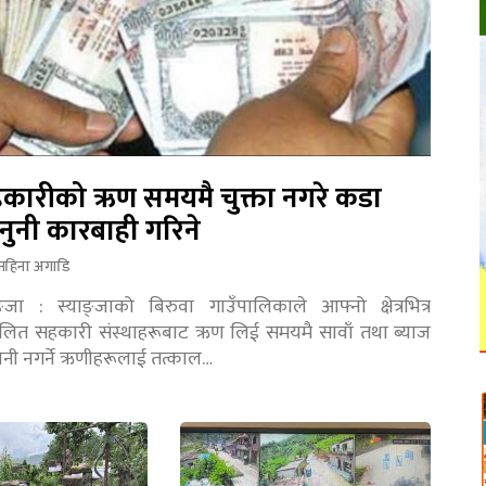
कारीको ऋण समयमै चुक्ता नगरे कडा
नुनी कारबाही गरिने
महिना अगाडि
ङ्जा : स्याङ्जाको बिरुवा गाउँपालिकाले आफ्नो क्षेत्रभित्र
चालित सहकारी संस्थाहरूबाट ऋण लिई समयमै सावाँ तथा ब्याज
तानी नगर्ने ऋणीहरूलाई तत्काल…