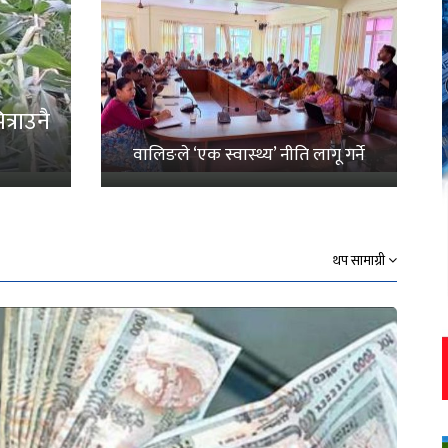
्राउनै
वालिङले ‘एक स्वास्थ्य’ नीति लागू गर्ने
थप सामाग्री