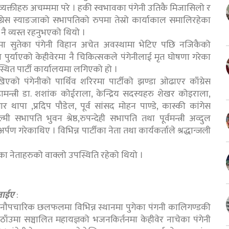
 व्यक्तीहरु अचम्ममा परे । हकी स्वभावका पंगेनी उतिकै मिजासिलो र
ांग्रेस स्याङजाको सभापतिको रुपमा तेस्रो कार्याकाल समालिरहेका
 नै व्यस्त रहनुभएको थियो ।
ा सुतेका पंगेनी विहान अचेत अवस्थामा भेटिए पछि नजिकैको
्याएको केहीवेरमा नै चिकित्सकले पंगेनीलाई मृत घोषणा गरेका
थित पार्टी कार्यालयमा लगिएको हो ।
खिएको पंगेनीको पार्थिव शरिरमा पार्टीको झण्डा ओढाएर काँग्रेस
मन्त्री डा. शशांक कोईराला, केन्द्रिय सदस्यहरु शेखर कोइराला,
ुमार थापा ,प्रदिप पौडेल, पूर्व सांसद मोहन पाण्डे, कास्की कांगेस
 सभापति भुवन श्रेष्ठ,रुपन्देही सभापति तथा पूर्वमन्त्री अव्दुल
र्पण गरेकाथिए । विभिन्न पार्टीका नेता तथा कार्यकर्ताले श्रद्धान्जली
्टीका नेताहरुको वाक्लो उपस्थिति रहेको थियो ।
जलाईए
:
 अनौपचारिक छलफलमा विभिन्न स्थानमा पुगेका पंगनी कालिगण्डकी
ठाँउमा सञ्चालित महायज्ञको भजनकिर्तनमा केहीवेर नाचेका पंगेनी