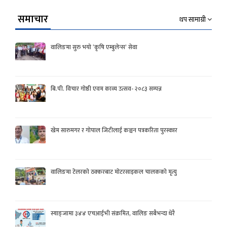
समाचार
थप सामाग्री
वालिङमा सुरु भयो ‘कृषि एम्बुलेन्स’ सेवा
बि.पी. विचार गोष्ठी एवम काव्य उत्सव- २०८३ सम्पन्न
खेम सारुमगर र गोपाल जिटीलाई कञ्चन पत्रकरिता पुरस्कार
वालिङमा टेलरको ठक्करबाट मोटरसाइकल चालकको मृत्यु
स्याङ्जामा ३४४ एचआईभी संक्रमित, वालिङ सबैभन्दा धेरै