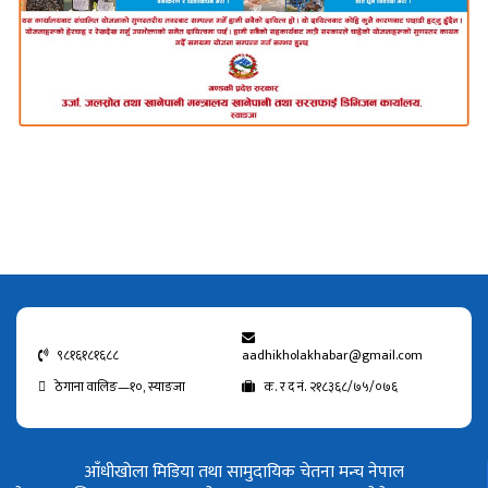
९८१६१८१६८८
aadhikholakhabar@gmail.com
ठेगाना वालिङ—१०, स्याङजा
क. र द नं. २१८३६८/७५/०७६
आँधीखोला मिडिया तथा सामुदायिक चेतना मन्च नेपाल