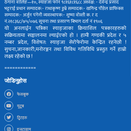
ठेगाना वालिङ—१०, स्याङजा फोन ९८१६१८१६८८
अध्यक्ष: - देवेन्द्र प्रसाद
भट्टराई
प्रधान सम्पादक:- राधाकृष्ण डुम्रे
सम्पादक:- खगिन्द्र पौडेल
ग्राफिक्स
सम्पादक:- अर्जुन पंगेनी
व्यवस्थापक:- शुष्मा वोस्ती
क. र द
नं.२१८३६८/७५/०७६
सूचना तथा प्रसारण बिभाग दर्ता नं १९०६
यो अनलाईन पत्रिका स्याङ्जाका क्रियाशिल पत्रकारहरुको
सक्रियतामा सञ्चालनमा ल्याईएको हो ।
हामी गण्डकी प्रदेश र ५
नम्बर प्रदेश, विशेषत: स्याङ्जा सेरोफेरोमा केन्द्रित रहनेछौ !
सुचना,जानकारी,मनोरञ्जन तथा विविध गतिविधि प्रस्तुत गर्ने हाम्रो
लक्ष्य रहेको छ !
============
जोडिनुहोस
फेसबुक
युटूब
ट्विटहरु
इन्स्टाग्राम