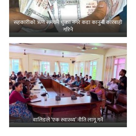
सहकारीको ऋण समयमै चुक्ता नगरे कडा कानुनी कारबाही
गरिने
वालिङले ‘एक स्वास्थ्य’ नीति लागू गर्ने