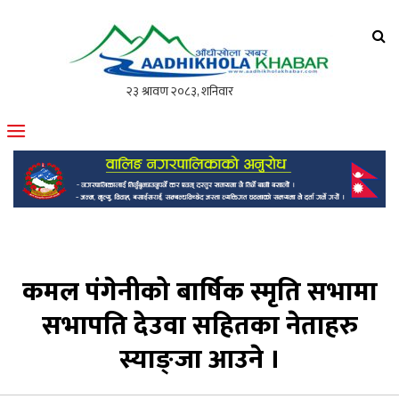
आँधीखोला खवर
मोफसलकै लोकप्रिय अनलाइन पत्रिका
कमल पंगेनीको बार्षिक स्मृति सभामा
सभापति देउवा सहितका नेताहरु
स्याङ्जा आउने ।