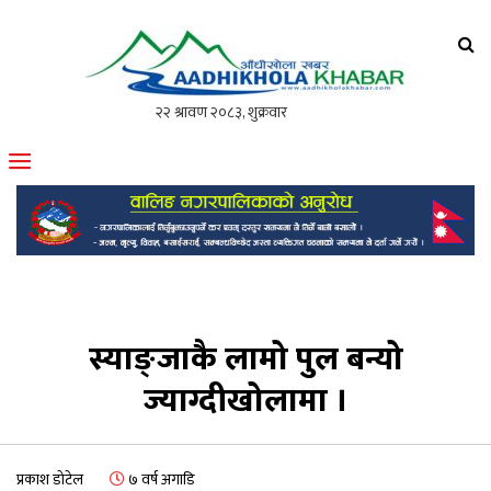
आँधीखोला खवर
मोफसलकै लोकप्रिय अनलाइन पत्रिका
स्याङ्जाकै लामो पुल बन्यो
ज्याग्दीखोलामा ।
प्रकाश डोटेल
७ वर्ष अगाडि