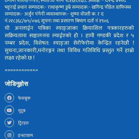
ठेगाना वालिङ—१०, स्याङजा फोन ९८१६१८१६८८
अध्यक्ष: - देवेन्द्र प्रसाद
भट्टराई
प्रधान सम्पादक:- राधाकृष्ण डुम्रे
सम्पादक:- खगिन्द्र पौडेल
ग्राफिक्स
सम्पादक:- अर्जुन पंगेनी
व्यवस्थापक:- शुष्मा वोस्ती
क. र द
नं.२१८३६८/७५/०७६
सूचना तथा प्रसारण बिभाग दर्ता नं १९०६
यो अनलाईन पत्रिका स्याङ्जाका क्रियाशिल पत्रकारहरुको
सक्रियतामा सञ्चालनमा ल्याईएको हो ।
हामी गण्डकी प्रदेश र ५
नम्बर प्रदेश, विशेषत: स्याङ्जा सेरोफेरोमा केन्द्रित रहनेछौ !
सुचना,जानकारी,मनोरञ्जन तथा विविध गतिविधि प्रस्तुत गर्ने हाम्रो
लक्ष्य रहेको छ !
============
जोडिनुहोस
फेसबुक
युटूब
ट्विटहरु
इन्स्टाग्राम