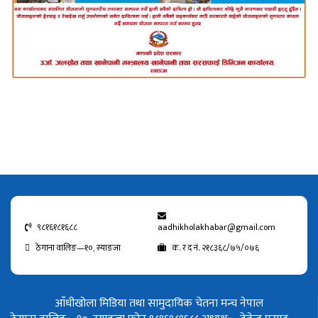
९८१६१८१६८८
aadhikholakhabar@gmail.com
ठेगाना वालिङ—१०, स्याङजा
क. र द नं. २१८३६८/७५/०७६
आँधीखोला मिडिया तथा सामुदायिक चेतना मन्च नेपाल