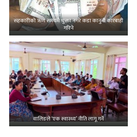
सहकारीको ऋण समयमै चुक्ता नगरे कडा कानुनी कारबाही
गरिने
वालिङले ‘एक स्वास्थ्य’ नीति लागू गर्ने