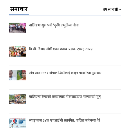
समाचार
थप सामाग्री
वालिङमा सुरु भयो ‘कृषि एम्बुलेन्स’ सेवा
बि.पी. विचार गोष्ठी एवम काव्य उत्सव- २०८३ सम्पन्न
खेम सारुमगर र गोपाल जिटीलाई कञ्चन पत्रकरिता पुरस्कार
वालिङमा टेलरको ठक्करबाट मोटरसाइकल चालकको मृत्यु
स्याङ्जामा ३४४ एचआईभी संक्रमित, वालिङ सबैभन्दा धेरै