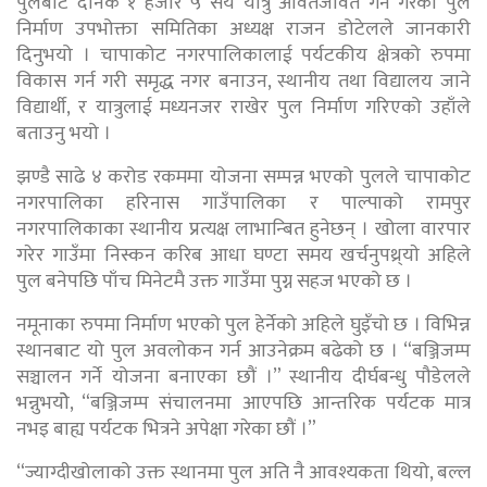
पुलबाट दैनिक १ हजार ५ सय यात्रु आवतजावत गर्ने गरेको पुल
निर्माण उपभोक्ता समितिका अध्यक्ष राजन डोटेलले जानकारी
दिनुभयो । चापाकोट नगरपालिकालाई पर्यटकीय क्षेत्रको रुपमा
विकास गर्न गरी समृद्ध नगर बनाउन, स्थानीय तथा विद्यालय जाने
विद्यार्थी, र यात्रुलाई मध्यनजर राखेर पुल निर्माण गरिएको उहाँले
बताउनु भयो ।
झण्डै साढे ४ करोड रकममा योजना सम्पन्न भएको पुलले चापाकोट
नगरपालिका हरिनास गाउँपालिका र पाल्पाको रामपुर
नगरपालिकाका स्थानीय प्रत्यक्ष लाभान्बित हुनेछन् । खोला वारपार
गरेर गाउँमा निस्कन करिब आधा घण्टा समय खर्चनुपथ्र्याे अहिले
पुल बनेपछि पाँच मिनेटमै उक्त गाउँमा पुग्न सहज भएको छ ।
नमूनाका रुपमा निर्माण भएको पुल हेर्नेको अहिले घुइँचो छ । विभिन्न
स्थानबाट यो पुल अवलोकन गर्न आउनेक्रम बढेको छ । “बञ्जिजम्प
सञ्चालन गर्ने योजना बनाएका छौं ।” स्थानीय दीर्घबन्धु पौडेलले
भन्नुभयोे, “बञ्जिजम्प संचालनमा आएपछि आन्तरिक पर्यटक मात्र
नभइ बाह्य पर्यटक भित्रने अपेक्षा गरेका छौं ।”
“ज्याग्दीखोलाको उक्त स्थानमा पुल अति नै आवश्यकता थियो, बल्ल