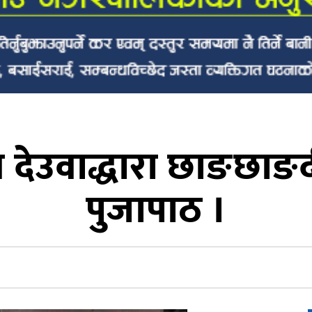
ि देउवाद्धारा छाङछाङ
पुजापाठ ।