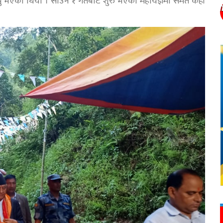
पुग्नु भएको थियो । साउन १ गतेबाट शुरु भएको महायज्ञमा समेत केही