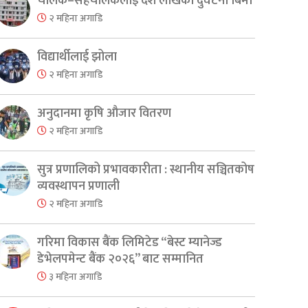
चालक–सहचालकलाई दश लाखको दुर्घटना बिमा
२ महिना अगाडि
विद्यार्थीलाई झोला
२ महिना अगाडि
अनुदानमा कृषि औजार वितरण
२ महिना अगाडि
सुत्र प्रणालिको प्रभावकारीता : स्थानीय सञ्चितकोष
व्यवस्थापन प्रणाली
२ महिना अगाडि
गरिमा विकास बैंक लिमिटेड “बेस्ट म्यानेज्ड
डेभेलपमेन्ट बैंक २०२६” बाट सम्मानित
३ महिना अगाडि