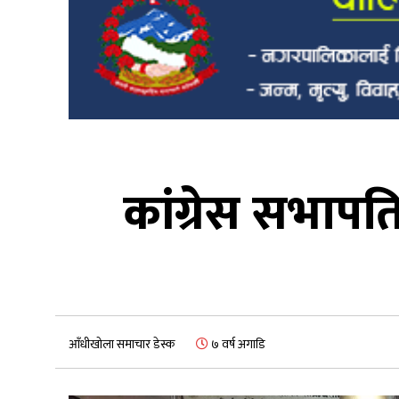
कांग्रेस सभापत
आँधीखोला समाचार डेस्क
७ वर्ष अगाडि