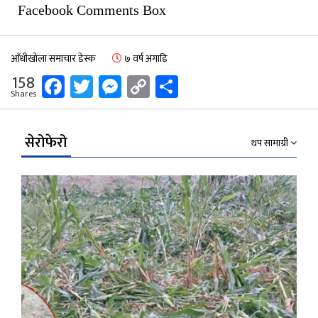
Facebook Comments Box
आँधीखोला समाचार डेस्क
७ वर्ष अगाडि
Facebook
Twitter
Messenger
Copy
Share
158
Shares
Link
सेरोफेरो
थप सामाग्री