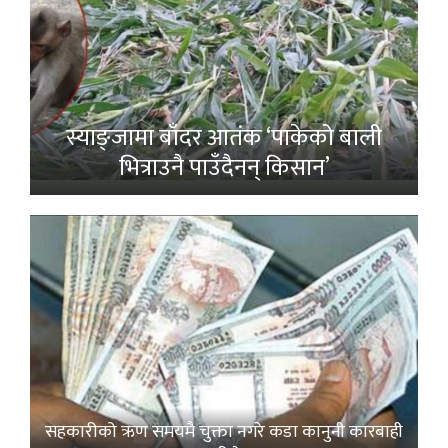
स्याङ्जामा बाँदर आतंक ‘पाकेको बाली
भित्राउनै पाउँदैनन् किसान’
सहकारीको ऋण समयमै चुक्ता नगरे कडा कानुनी कारबाही