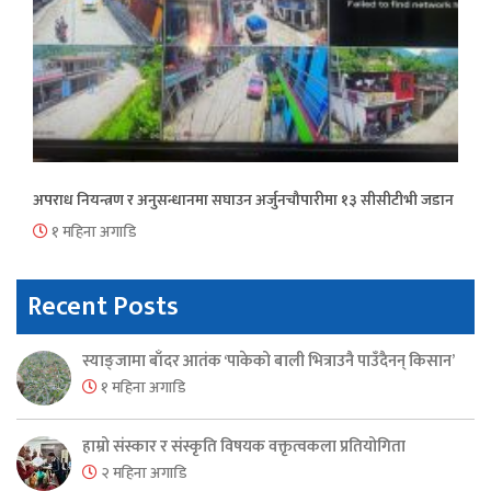
अपराध नियन्त्रण र अनुसन्धानमा सघाउन अर्जुनचौपारीमा १३ सीसीटीभी जडान
१ महिना अगाडि
Recent Posts
स्याङ्जामा बाँदर आतंक ‘पाकेको बाली भित्राउनै पाउँदैनन् किसान’
१ महिना अगाडि
हाम्रो संस्कार र संस्कृति विषयक वक्तृत्वकला प्रतियोगिता
२ महिना अगाडि