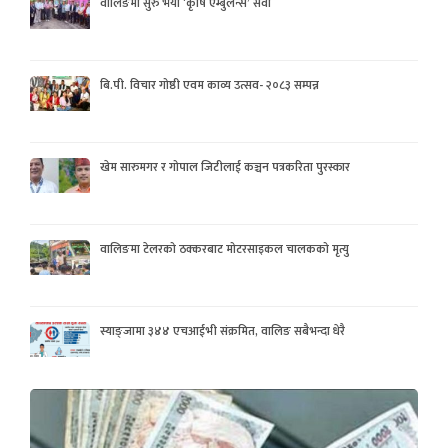
वालिङमा सुरु भयो ‘कृषि एम्बुलेन्स’ सेवा
बि.पी. विचार गोष्ठी एवम काव्य उत्सव- २०८३ सम्पन्न
खेम सारुमगर र गोपाल जिटीलाई कञ्चन पत्रकरिता पुरस्कार
वालिङमा टेलरको ठक्करबाट मोटरसाइकल चालकको मृत्यु
स्याङ्जामा ३४४ एचआईभी संक्रमित, वालिङ सबैभन्दा धेरै