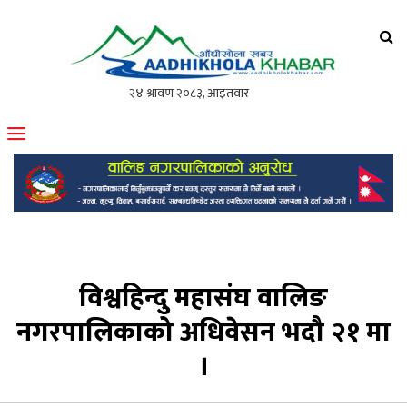
आँधीखोला खवर
मोफसलकै लोकप्रिय अनलाइन पत्रिका
विश्वहिन्दु महासंघ वालिङ
नगरपालिकाको अधिवेसन भदौ २१ मा
।