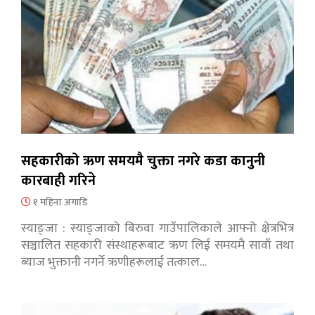
सहकारीको ऋण समयमै चुक्ता नगरे कडा कानुनी
कारबाही गरिने
१ महिना अगाडि
स्याङ्जा : स्याङ्जाको बिरुवा गाउँपालिकाले आफ्नो क्षेत्रभित्र
सञ्चालित सहकारी संस्थाहरूबाट ऋण लिई समयमै सावाँ तथा
ब्याज भुक्तानी नगर्ने ऋणीहरूलाई तत्काल…