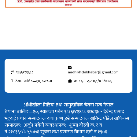
९८१६१८१६८८
aadhikholakhabar@gmail.com
ठेगाना वालिङ—१०, स्याङजा
क. र द नं. २१८३६८/७५/०७६
आँधीखोला मिडिया तथा सामुदायिक चेतना मन्च नेपाल
ठेगाना वालिङ—१०, स्याङजा फोन ९८१६१८१६८८
अध्यक्ष: - देवेन्द्र प्रसाद
भट्टराई
प्रधान सम्पादक:- राधाकृष्ण डुम्रे
सम्पादक:- खगिन्द्र पौडेल
ग्राफिक्स
सम्पादक:- अर्जुन पंगेनी
व्यवस्थापक:- शुष्मा वोस्ती
क. र द
नं.२१८३६८/७५/०७६
सूचना तथा प्रसारण बिभाग दर्ता नं १९०६