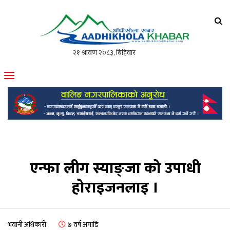
आँधीखोला खवर
मोफसलकै लोकप्रिय अनलाइन पत्रिका
एन्फा लीग स्याङ्जा को उपाधी
होराइजनलाइ ।
भवानी अधिकारी
७ वर्ष अगाडि