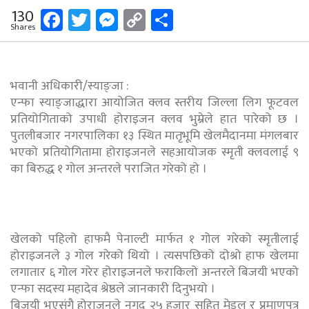
Facebook
Twitter
Messenger
Copy
Share
130
Shares
Link
भवानी अधिकारी/स्याङ्जा :
एन्फा स्याङ्जाद्धारा आयोजित क्लव स्तरीय जिल्ला लिग फूटवल
प्रतियोगिताको उपाधी होराइजन क्लव भुम्रेले हात पारेको छ ।
पुतलीबजार नगरपालिका १३ स्थित मातृभूमि खेलमैदानमा मंगलबार
भएको प्रतियोगितामा होराइजनले सहआयोजक स्मृती क्लवलाई ९
का बिरुद्ध १ गोल अन्तरले पराजित गरेको हो ।
खेलको पहिलो हाफमै पेनाल्टी मार्फत १ गोल गरेको स्मृतीलाई
होराइजनले ३ गोल गरेको थियो । त्यसपछिको दोश्रो हाफ खेलमा
लगातार ६ गोल गरेर होराइजनले फराकिलो अन्तरले बिजयी भएको
एन्फा सदस्य महादेव श्रेष्ठले जानकारी दिनुभयो ।
बिजयी भएसंगै होराजनले नगद २५ हजार सहित मेडल र प्रमाणपत्र