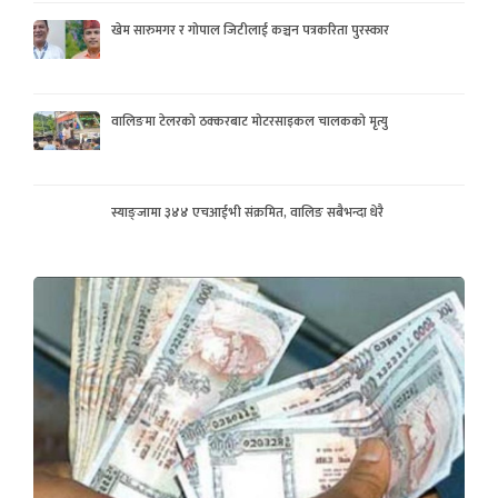
खेम सारुमगर र गोपाल जिटीलाई कञ्चन पत्रकरिता पुरस्कार
वालिङमा टेलरको ठक्करबाट मोटरसाइकल चालकको मृत्यु
स्याङ्जामा ३४४ एचआईभी संक्रमित, वालिङ सबैभन्दा धेरै