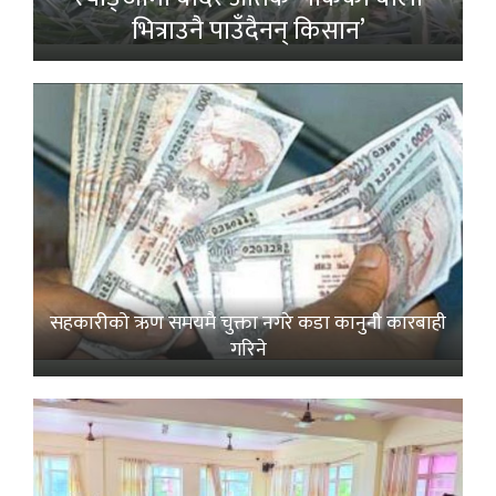
भित्राउनै पाउँदैनन् किसान’
सहकारीको ऋण समयमै चुक्ता नगरे कडा कानुनी कारबाही
गरिने