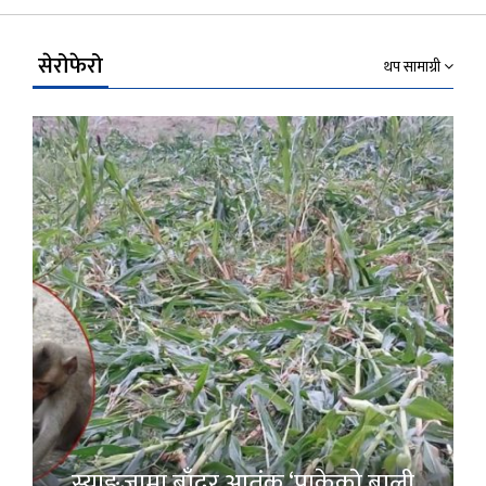
Link
सेरोफेरो
थप सामाग्री
स्याङ्जामा बाँदर आतंक ‘पाकेको बाली