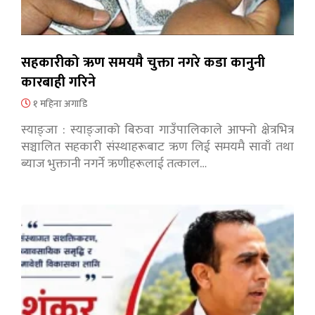
सहकारीको ऋण समयमै चुक्ता नगरे कडा कानुनी
कारबाही गरिने
१ महिना अगाडि
स्याङ्जा : स्याङ्जाको बिरुवा गाउँपालिकाले आफ्नो क्षेत्रभित्र
सञ्चालित सहकारी संस्थाहरूबाट ऋण लिई समयमै सावाँ तथा
ब्याज भुक्तानी नगर्ने ऋणीहरूलाई तत्काल…