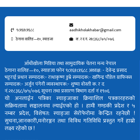
९८१६१८१६८८
aadhikholakhabar@gmail.com
ठेगाना वालिङ—१०, स्याङजा
क. र द नं. २१८३६८/७५/०७६
आँधीखोला मिडिया तथा सामुदायिक चेतना मन्च नेपाल
ठेगाना वालिङ—१०, स्याङजा फोन ९८१६१८१६८८
अध्यक्ष: - देवेन्द्र प्रसाद
भट्टराई
प्रधान सम्पादक:- राधाकृष्ण डुम्रे
सम्पादक:- खगिन्द्र पौडेल
ग्राफिक्स
सम्पादक:- अर्जुन पंगेनी
व्यवस्थापक:- शुष्मा वोस्ती
क. र द
नं.२१८३६८/७५/०७६
सूचना तथा प्रसारण बिभाग दर्ता नं १९०६
यो अनलाईन पत्रिका स्याङ्जाका क्रियाशिल पत्रकारहरुको
सक्रियतामा सञ्चालनमा ल्याईएको हो ।
हामी गण्डकी प्रदेश र ५
नम्बर प्रदेश, विशेषत: स्याङ्जा सेरोफेरोमा केन्द्रित रहनेछौ !
सुचना,जानकारी,मनोरञ्जन तथा विविध गतिविधि प्रस्तुत गर्ने हाम्रो
लक्ष्य रहेको छ !