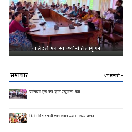
वालिङले ‘एक स्वास्थ्य’ नीति लागू गर्ने
समाचार
थप सामाग्री
वालिङमा सुरु भयो ‘कृषि एम्बुलेन्स’ सेवा
बि.पी. विचार गोष्ठी एवम काव्य उत्सव- २०८३ सम्पन्न