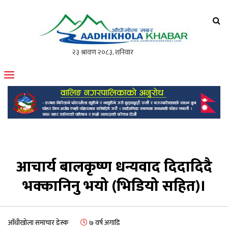
आँधीखोला खवर
मोफसलकै लोकप्रिय अनलाइन पत्रिका
आचार्य बालकृष्ण धन्यवाद दिदादिदै
भक्कानिनु भयो (भिडियो सहित)।
आँधीखोला समाचार डेस्क
७ वर्ष अगाडि