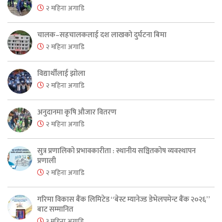
२ महिना अगाडि
चालक–सहचालकलाई दश लाखको दुर्घटना बिमा
२ महिना अगाडि
विद्यार्थीलाई झोला
२ महिना अगाडि
अनुदानमा कृषि औजार वितरण
२ महिना अगाडि
सुत्र प्रणालिको प्रभावकारीता : स्थानीय सञ्चितकोष व्यवस्थापन
प्रणाली
२ महिना अगाडि
गरिमा विकास बैंक लिमिटेड “बेस्ट म्यानेज्ड डेभेलपमेन्ट बैंक २०२६”
बाट सम्मानित
३ महिना अगाडि