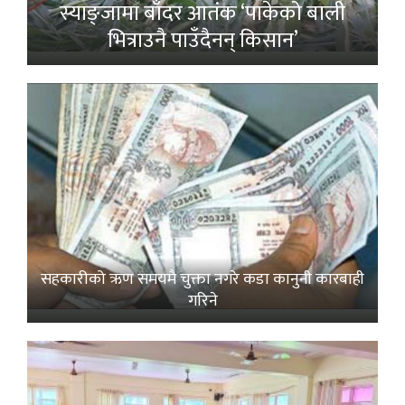
स्याङ्जामा बाँदर आतंक ‘पाकेको बाली
भित्राउनै पाउँदैनन् किसान’
सहकारीको ऋण समयमै चुक्ता नगरे कडा कानुनी कारबाही
गरिने