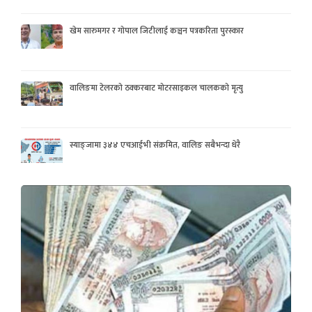
खेम सारुमगर र गोपाल जिटीलाई कञ्चन पत्रकरिता पुरस्कार
वालिङमा टेलरको ठक्करबाट मोटरसाइकल चालकको मृत्यु
स्याङ्जामा ३४४ एचआईभी संक्रमित, वालिङ सबैभन्दा धेरै