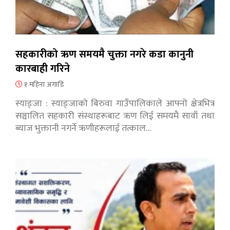
सहकारीको ऋण समयमै चुक्ता नगरे कडा कानुनी
कारबाही गरिने
१ महिना अगाडि
स्याङ्जा : स्याङ्जाको बिरुवा गाउँपालिकाले आफ्नो क्षेत्रभित्र
सञ्चालित सहकारी संस्थाहरूबाट ऋण लिई समयमै सावाँ तथा
ब्याज भुक्तानी नगर्ने ऋणीहरूलाई तत्काल…