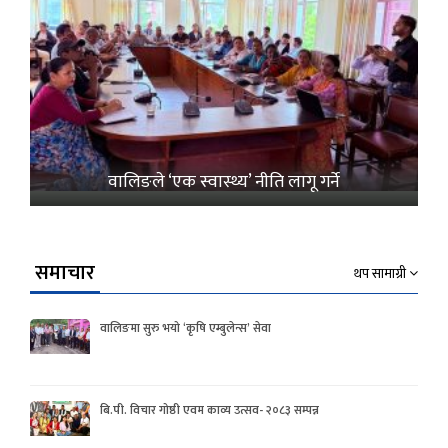
वालिङले ‘एक स्वास्थ्य’ नीति लागू गर्ने
समाचार
थप सामाग्री
वालिङमा सुरु भयो ‘कृषि एम्बुलेन्स’ सेवा
बि.पी. विचार गोष्ठी एवम काव्य उत्सव- २०८३ सम्पन्न