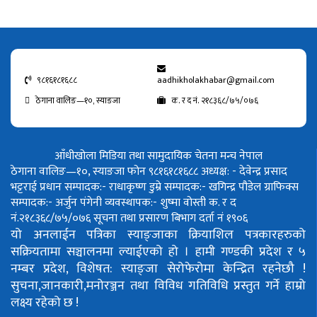
९८१६१८१६८८
aadhikholakhabar@gmail.com
ठेगाना वालिङ—१०, स्याङजा
क. र द नं. २१८३६८/७५/०७६
आँधीखोला मिडिया तथा सामुदायिक चेतना मन्च नेपाल
ठेगाना वालिङ—१०, स्याङजा फोन ९८१६१८१६८८
अध्यक्ष: - देवेन्द्र प्रसाद
भट्टराई
प्रधान सम्पादक:- राधाकृष्ण डुम्रे
सम्पादक:- खगिन्द्र पौडेल
ग्राफिक्स
सम्पादक:- अर्जुन पंगेनी
व्यवस्थापक:- शुष्मा वोस्ती
क. र द
नं.२१८३६८/७५/०७६
सूचना तथा प्रसारण बिभाग दर्ता नं १९०६
यो अनलाईन पत्रिका स्याङ्जाका क्रियाशिल पत्रकारहरुको
सक्रियतामा सञ्चालनमा ल्याईएको हो ।
हामी गण्डकी प्रदेश र ५
नम्बर प्रदेश, विशेषत: स्याङ्जा सेरोफेरोमा केन्द्रित रहनेछौ !
सुचना,जानकारी,मनोरञ्जन तथा विविध गतिविधि प्रस्तुत गर्ने हाम्रो
लक्ष्य रहेको छ !