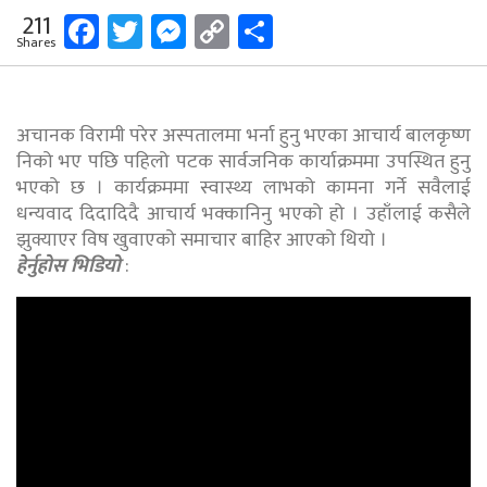
Facebook
Twitter
Messenger
Copy
Share
211
Shares
Link
अचानक विरामी परेर अस्पतालमा भर्ना हुनु भएका आचार्य बालकृष्ण
निको भए पछि पहिलो पटक सार्वजनिक कार्याक्रममा उपस्थित हुनु
भएको छ । कार्यक्रममा स्वास्थ्य लाभको कामना गर्ने सवैलाई
धन्यवाद दिदादिदै आचार्य भक्कानिनु भएको हो । उहाँलाई कसैले
झुक्याएर विष खुवाएको समाचार बाहिर आएको थियो ।
हेर्नुहोस भिडियो
: