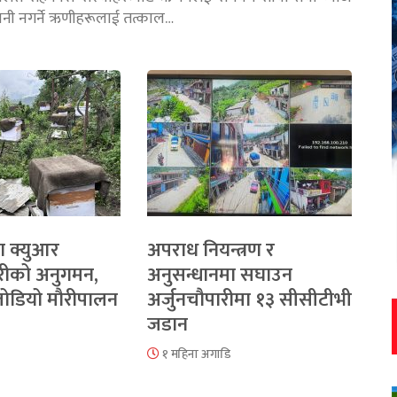
तानी नगर्ने ऋणीहरूलाई तत्काल…
ा क्युआर
अपराध नियन्त्रण र
रीको अनुगमन,
अनुसन्धानमा सघाउन
 जोडियो मौरीपालन
अर्जुनचौपारीमा १३ सीसीटीभी
जडान
१ महिना अगाडि