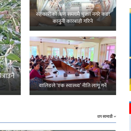
सहकारीको ऋण समयमै चुक्ता नगरे कडा
कानुनी कारबाही गरिने
्राउनै
वालिङले ‘एक स्वास्थ्य’ नीति लागू गर्ने
थप सामाग्री