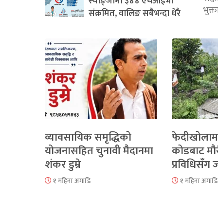
स्याङ्जामा ३४४ एचआईभी
भुक्
संक्रमित, वालिङ सबैभन्दा धेरै
व्यावसायिक समृद्धिको
फेदीखोलाम
योजनासहित चुनावी मैदानमा
कोडबाट मौ
शंकर डुम्रे
प्रविधिसँग
१ महिना अगाडि
१ महिना अगाडि