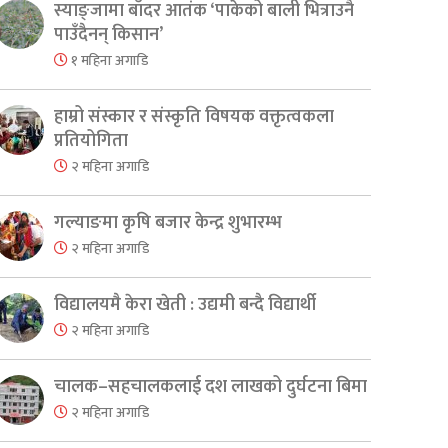
स्याङ्जामा बाँदर आतंक ‘पाकेको बाली भित्राउनै
पाउँदैनन् किसान’
१ महिना अगाडि
हाम्रो संस्कार र संस्कृति विषयक वक्तृत्वकला
प्रतियोगिता
२ महिना अगाडि
गल्याङमा कृषि बजार केन्द्र शुभारम्भ
२ महिना अगाडि
विद्यालयमै केरा खेती : उद्यमी बन्दै विद्यार्थी
२ महिना अगाडि
चालक–सहचालकलाई दश लाखको दुर्घटना बिमा
२ महिना अगाडि