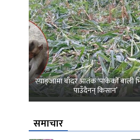
स्याङ्जामा बाँदर आतंक ‘पाकेको बाली भित
पाउँदैनन् किसान’
समाचार