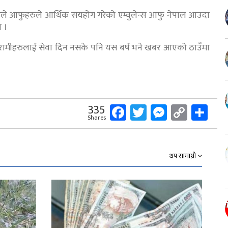
डेयले आफुहरुले आर्थिक सयहोग गरेको एम्वुलेन्स आफु नेपाल आउदा
ो ।
िरामीहरुलाई सेवा दिन नसके पनि यस बर्ष भने खबर आएको ठाउँमा
Facebook
Twitter
Messeng
Copy
Sh
335
Shares
Link
थप सामाग्री