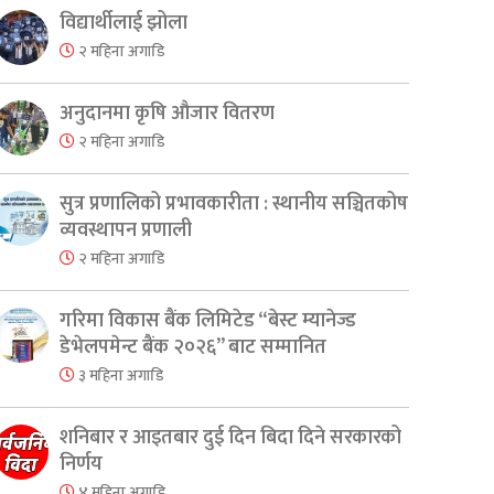
विद्यार्थीलाई झोला
२ महिना अगाडि
अनुदानमा कृषि औजार वितरण
२ महिना अगाडि
सुत्र प्रणालिको प्रभावकारीता : स्थानीय सञ्चितकोष
व्यवस्थापन प्रणाली
er
are
२ महिना अगाडि
गरिमा विकास बैंक लिमिटेड “बेस्ट म्यानेज्ड
डेभेलपमेन्ट बैंक २०२६” बाट सम्मानित
३ महिना अगाडि
शनिबार र आइतबार दुई दिन बिदा दिने सरकारको
निर्णय
४ महिना अगाडि