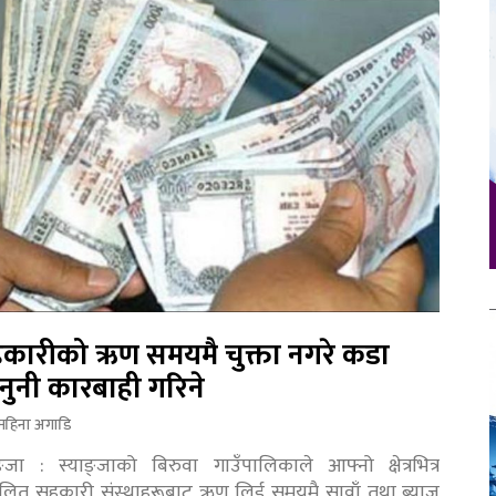
कारीको ऋण समयमै चुक्ता नगरे कडा
नुनी कारबाही गरिने
महिना अगाडि
ङ्जा : स्याङ्जाको बिरुवा गाउँपालिकाले आफ्नो क्षेत्रभित्र
चालित सहकारी संस्थाहरूबाट ऋण लिई समयमै सावाँ तथा ब्याज