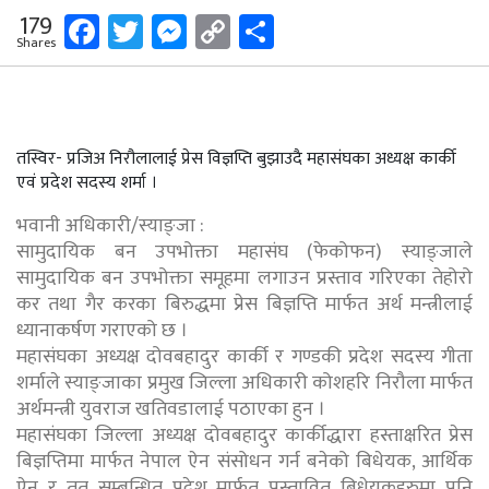
Facebook
Twitter
Messenger
Copy
Share
179
Shares
Link
तस्विर- प्रजिअ निरौलालाई प्रेस विज्ञप्ति बुझाउदै महासंघका अध्यक्ष कार्की
एवं प्रदेश सदस्य शर्मा ।
भवानी अधिकारी/स्याङ्जा :
सामुदायिक बन उपभोक्ता महासंघ (फेकोफन) स्याङ्जाले
सामुदायिक बन उपभोक्ता समूहमा लगाउन प्रस्ताव गरिएका तेहोरो
कर तथा गैर करका बिरुद्धमा प्रेस बिज्ञप्ति मार्फत अर्थ मन्त्रीलाई
ध्यानाकर्षण गराएको छ ।
महासंघका अध्यक्ष दोवबहादुर कार्की र गण्डकी प्रदेश सदस्य गीता
शर्माले स्याङ्जाका प्रमुख जिल्ला अधिकारी कोशहरि निरौला मार्फत
अर्थमन्त्री युवराज खतिवडालाई पठाएका हुन ।
महासंघका जिल्ला अध्यक्ष दोवबहादुर कार्कीद्धारा हस्ताक्षरित प्रेस
बिज्ञप्तिमा मार्फत नेपाल ऐन संसोधन गर्न बनेको बिधेयक, आर्थिक
ऐन र तत् सम्बन्धित प्रदेश मार्फत प्रस्तावित बिधेयकहरुमा पनि