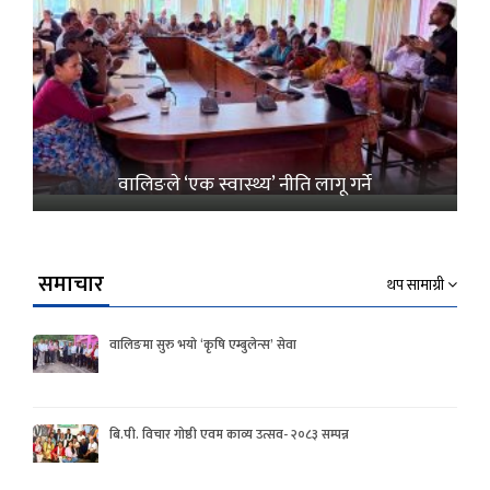
वालिङले ‘एक स्वास्थ्य’ नीति लागू गर्ने
समाचार
थप सामाग्री
वालिङमा सुरु भयो ‘कृषि एम्बुलेन्स’ सेवा
बि.पी. विचार गोष्ठी एवम काव्य उत्सव- २०८३ सम्पन्न