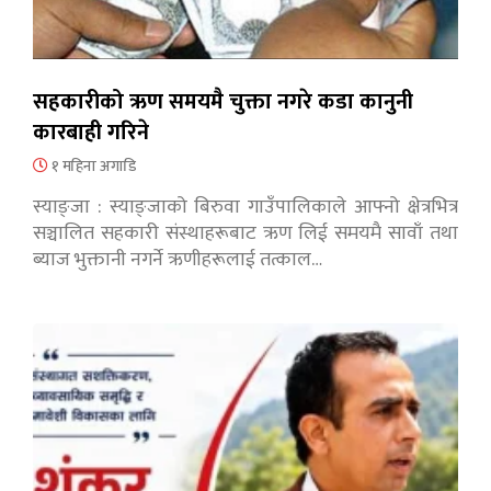
सहकारीको ऋण समयमै चुक्ता नगरे कडा कानुनी
कारबाही गरिने
१ महिना अगाडि
स्याङ्जा : स्याङ्जाको बिरुवा गाउँपालिकाले आफ्नो क्षेत्रभित्र
सञ्चालित सहकारी संस्थाहरूबाट ऋण लिई समयमै सावाँ तथा
ब्याज भुक्तानी नगर्ने ऋणीहरूलाई तत्काल…