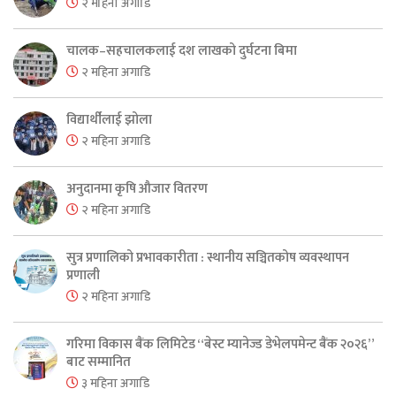
२ महिना अगाडि
चालक–सहचालकलाई दश लाखको दुर्घटना बिमा
२ महिना अगाडि
विद्यार्थीलाई झोला
२ महिना अगाडि
अनुदानमा कृषि औजार वितरण
२ महिना अगाडि
सुत्र प्रणालिको प्रभावकारीता : स्थानीय सञ्चितकोष व्यवस्थापन
प्रणाली
२ महिना अगाडि
गरिमा विकास बैंक लिमिटेड “बेस्ट म्यानेज्ड डेभेलपमेन्ट बैंक २०२६”
बाट सम्मानित
३ महिना अगाडि