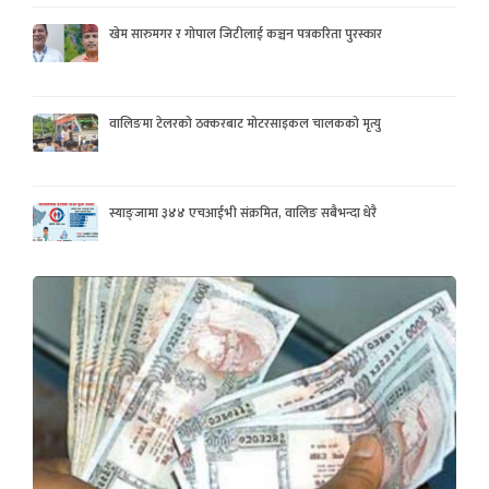
खेम सारुमगर र गोपाल जिटीलाई कञ्चन पत्रकरिता पुरस्कार
वालिङमा टेलरको ठक्करबाट मोटरसाइकल चालकको मृत्यु
स्याङ्जामा ३४४ एचआईभी संक्रमित, वालिङ सबैभन्दा धेरै