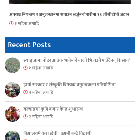
अपराध नियन्त्रण र अनुसन्धानमा सघाउन अर्जुनचौपारीमा १३ सीसीटीभी जडान
१ महिना अगाडि
Recent Posts
स्याङ्जामा बाँदर आतंक ‘पाकेको बाली भित्राउनै पाउँदैनन् किसान’
१ महिना अगाडि
हाम्रो संस्कार र संस्कृति विषयक वक्तृत्वकला प्रतियोगिता
२ महिना अगाडि
गल्याङमा कृषि बजार केन्द्र शुभारम्भ
२ महिना अगाडि
विद्यालयमै केरा खेती : उद्यमी बन्दै विद्यार्थी