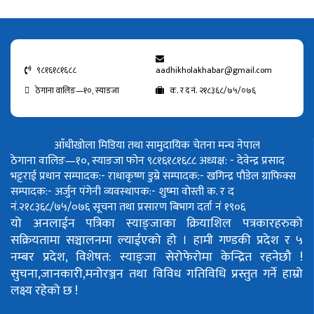
९८१६१८१६८८
aadhikholakhabar@gmail.com
ठेगाना वालिङ—१०, स्याङजा
क. र द नं. २१८३६८/७५/०७६
आँधीखोला मिडिया तथा सामुदायिक चेतना मन्च नेपाल
ठेगाना वालिङ—१०, स्याङजा फोन ९८१६१८१६८८
अध्यक्ष: - देवेन्द्र प्रसाद
भट्टराई
प्रधान सम्पादक:- राधाकृष्ण डुम्रे
सम्पादक:- खगिन्द्र पौडेल
ग्राफिक्स
सम्पादक:- अर्जुन पंगेनी
व्यवस्थापक:- शुष्मा वोस्ती
क. र द
नं.२१८३६८/७५/०७६
सूचना तथा प्रसारण बिभाग दर्ता नं १९०६
यो अनलाईन पत्रिका स्याङ्जाका क्रियाशिल पत्रकारहरुको
सक्रियतामा सञ्चालनमा ल्याईएको हो ।
हामी गण्डकी प्रदेश र ५
नम्बर प्रदेश, विशेषत: स्याङ्जा सेरोफेरोमा केन्द्रित रहनेछौ !
सुचना,जानकारी,मनोरञ्जन तथा विविध गतिविधि प्रस्तुत गर्ने हाम्रो
लक्ष्य रहेको छ !