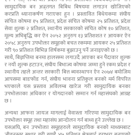
सामुदायिक बन अन्र्तगत बिबिध बिषयमा लगाउन खोजिएको
करप्रति ध्यानाकर्षण गराएका हुन । प्रस्तावित बिधेयकमा संघीय
संचित कोषमा १५ प्रतिशत, प्रदेश संचित कोषमा २५ प्रतिशत, प्रदेश
सेवा शुल्क २ प्रतिशत, स्थानीय सरकारको संचित कोष १० प्रतिशत,
मूल्य अभिबृद्धि कर ऐन २०५२ अनुरुप १३ प्रतिशशत र आयकर ऐन
२०५८ अनुरुप उपभोक्ता समूहको बचत रकममा आयकर २५ प्रतिशत
गरी ९० प्रतिशत बिभिन्न शिर्षकमा बुझाउनु पर्ने जनाइएको छ ।
साथै, बिज्ञप्तिमा बनमा हालसम्म लगाउदै आएका बन पैदावार शुल्क
र नयाँ शुल्क हटाउन, संघीय बिभाज्य कोषमा जम्मा हुने रकम प्रदेश र
स्थानीय तहले अन्तर सरकारी बित्त ब्यवस्थापन ऐन २०७४ बमोजिम
आपसमा बाडफाँड गर्न, संघीय भावना प्रतिकुल बनको मर्म विपरित
भएकाले यस प्रस्ताव अविलम्ब खारेज गरी सामुदायिक बनका
उपभोक्ताका अधिकार र योगदानको सम्मान गर्न महासंघको आग्रह
छ ।
अन्यथा आफना जायज मागलाई वेवास्ता गरिएमा सामुदायिक बन
उपभोक्ता समूह तथा महासंघ आन्दोलन गर्न बाध्य हुने उल्लेख छ ।
यसअघि, बन उपभोक्ता समूहहरुले सामुदायिक बनको माध्यमबाट
जीवनस्तर सुधार गरी झण्डै ४५ प्रतिशत क्षेत्रलाई हराभरा बनाएको