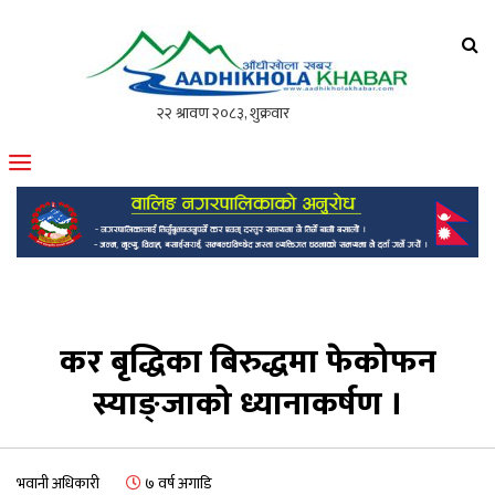
आँधीखोला खवर
मोफसलकै लोकप्रिय अनलाइन पत्रिका
कर बृद्धिका बिरुद्धमा फेकोफन
स्याङ्जाको ध्यानाकर्षण ।
भवानी अधिकारी
७ वर्ष अगाडि