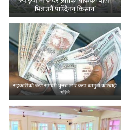
स्याङ्जामा बाँदर आतंक ‘पाकेको बाली
भित्राउनै पाउँदैनन् किसान’
सहकारीको ऋण समयमै चुक्ता नगरे कडा कानुनी कारबाही
गरिने