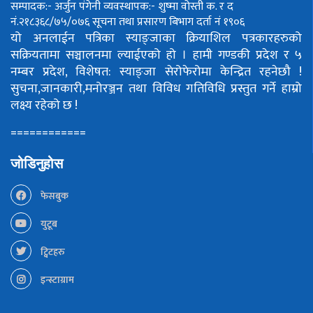
सम्पादक:- अर्जुन पंगेनी
व्यवस्थापक:- शुष्मा वोस्ती
क. र द
नं.२१८३६८/७५/०७६
सूचना तथा प्रसारण बिभाग दर्ता नं १९०६
यो अनलाईन पत्रिका स्याङ्जाका क्रियाशिल पत्रकारहरुको
सक्रियतामा सञ्चालनमा ल्याईएको हो ।
हामी गण्डकी प्रदेश र ५
नम्बर प्रदेश, विशेषत: स्याङ्जा सेरोफेरोमा केन्द्रित रहनेछौ !
सुचना,जानकारी,मनोरञ्जन तथा विविध गतिविधि प्रस्तुत गर्ने हाम्रो
लक्ष्य रहेको छ !
============
जोडिनुहोस
फेसबुक
युटूब
ट्विटहरु
इन्स्टाग्राम