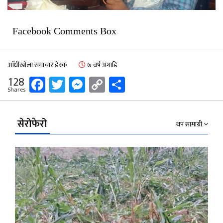
Facebook Comments Box
आँधीखोला समाचार डेस्क
७ वर्ष अगाडि
Facebook
Twitter
Messenger
Copy
Share
128
Shares
Link
सेरोफेरो
थप सामाग्री