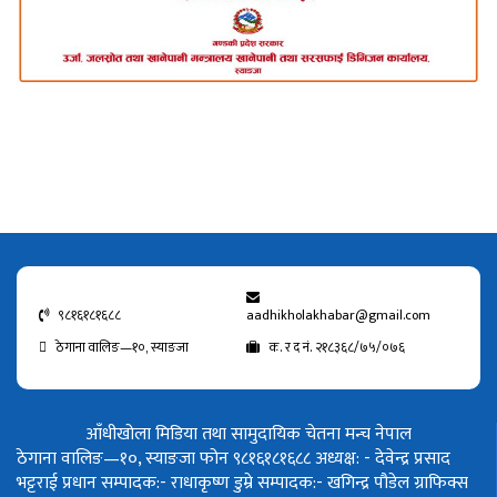
९८१६१८१६८८
aadhikholakhabar@gmail.com
ठेगाना वालिङ—१०, स्याङजा
क. र द नं. २१८३६८/७५/०७६
आँधीखोला मिडिया तथा सामुदायिक चेतना मन्च नेपाल
ठेगाना वालिङ—१०, स्याङजा फोन ९८१६१८१६८८
अध्यक्ष: - देवेन्द्र प्रसाद
भट्टराई
प्रधान सम्पादक:- राधाकृष्ण डुम्रे
सम्पादक:- खगिन्द्र पौडेल
ग्राफिक्स