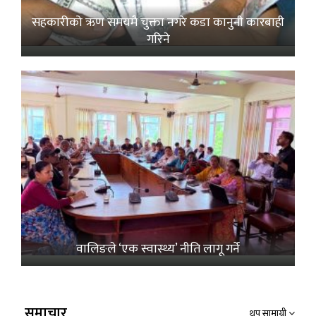
सहकारीको ऋण समयमै चुक्ता नगरे कडा कानुनी कारबाही
गरिने
वालिङले ‘एक स्वास्थ्य’ नीति लागू गर्ने
समाचार
थप सामाग्री