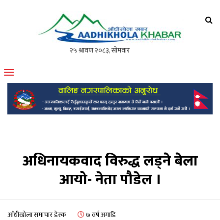
आँधीखोला खवर
मोफसलकै लोकप्रिय अनलाइन पत्रिका
अधिनायकवाद विरुद्ध लड्ने बेला
आयो- नेता पौडेल ।
आँधीखोला समाचार डेस्क
७ वर्ष अगाडि