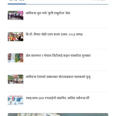
वालिङमा सुरु भयो ‘कृषि एम्बुलेन्स’ सेवा
बि.पी. विचार गोष्ठी एवम काव्य उत्सव- २०८३ सम्पन्न
खेम सारुमगर र गोपाल जिटीलाई कञ्चन पत्रकरिता पुरस्कार
वालिङमा टेलरको ठक्करबाट मोटरसाइकल चालकको मृत्यु
स्याङ्जामा ३४४ एचआईभी संक्रमित, वालिङ सबैभन्दा धेरै