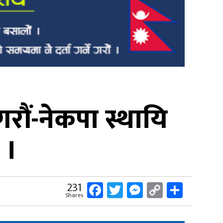
रौं-नेकपा स्थायि
 ।
Facebook
Twitter
Messenger
Copy
Share
231
Shares
Link