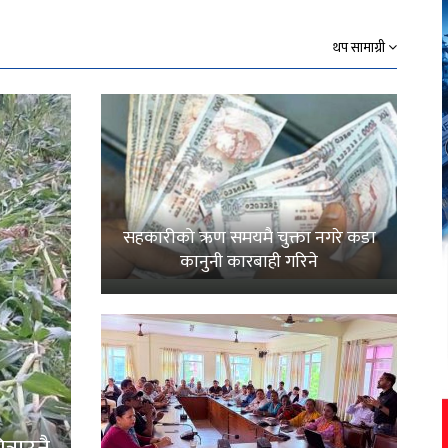
थप सामाग्री
सहकारीको ऋण समयमै चुक्ता नगरे कडा
कानुनी कारबाही गरिने