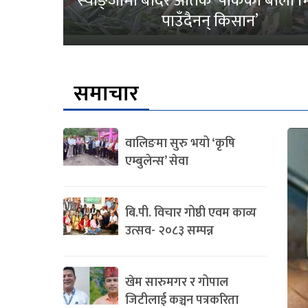
स्याङ्जामा बाँदर आतंक ‘पाकेको बाली भित
पाउँदैनन् किसान’
समाचार
वालिङमा सुरु भयो ‘कृषि
एम्बुलेन्स’ सेवा
बि.पी. विचार गोष्ठी एवम काव्य
उत्सव- २०८३ सम्पन्न
खेम सारुमगर र गोपाल
जिटीलाई कञ्चन पत्रकरिता