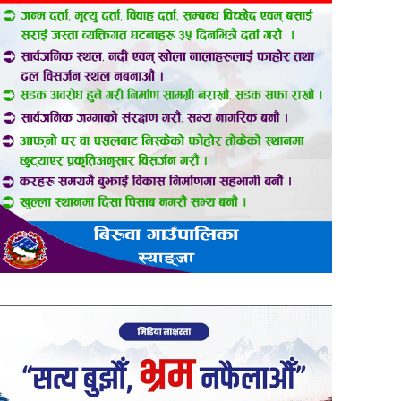
er
are