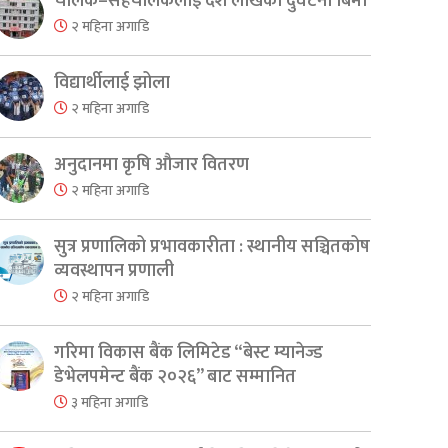
चालक–सहचालकलाई दश लाखको दुर्घटना बिमा
२ महिना अगाडि
विद्यार्थीलाई झोला
२ महिना अगाडि
अनुदानमा कृषि औजार वितरण
२ महिना अगाडि
सुत्र प्रणालिको प्रभावकारीता : स्थानीय सञ्चितकोष
व्यवस्थापन प्रणाली
२ महिना अगाडि
गरिमा विकास बैंक लिमिटेड “बेस्ट म्यानेज्ड
डेभेलपमेन्ट बैंक २०२६” बाट सम्मानित
३ महिना अगाडि