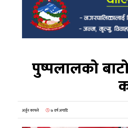
पुष्पलालको बाटो
क
अर्जुन काफ्ले
७ वर्ष अगाडि