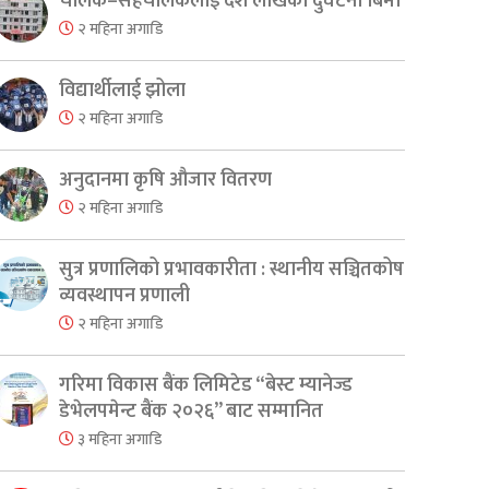
चालक–सहचालकलाई दश लाखको दुर्घटना बिमा
२ महिना अगाडि
विद्यार्थीलाई झोला
२ महिना अगाडि
अनुदानमा कृषि औजार वितरण
२ महिना अगाडि
सुत्र प्रणालिको प्रभावकारीता : स्थानीय सञ्चितकोष
व्यवस्थापन प्रणाली
२ महिना अगाडि
गरिमा विकास बैंक लिमिटेड “बेस्ट म्यानेज्ड
डेभेलपमेन्ट बैंक २०२६” बाट सम्मानित
३ महिना अगाडि