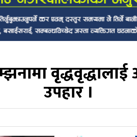
झनामा वृद्धवृद्धालाई
उपहार ।