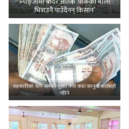
स्याङ्जामा बाँदर आतंक ‘पाकेको बाली
भित्राउनै पाउँदैनन् किसान’
सहकारीको ऋण समयमै चुक्ता नगरे कडा कानुनी कारबाही
गरिने