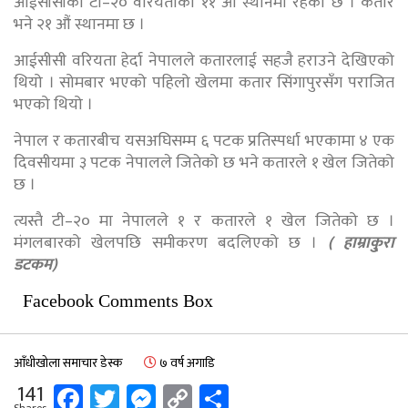
आईसीसीको टी–२० वरियताको ११ औं स्थानमा रहेको छ । कतार
भने २१ औं स्थानमा छ ।
आईसीसी वरियता हेर्दा नेपालले कतारलाई सहजै हराउने देखिएको
थियो । सोमबार भएको पहिलो खेलमा कतार सिंगापुरसँग पराजित
भएको थियो ।
नेपाल र कतारबीच यसअघिसम्म ६ पटक प्रतिस्पर्धा भएकामा ४ एक
दिवसीयमा ३ पटक नेपालले जितेको छ भने कतारले १ खेल जितेको
छ ।
त्यस्तै टी–२० मा नेपालले १ र कतारले १ खेल जितेको छ ।
मंगलबारको खेलपछि समीकरण बदलिएको छ ।
( हाम्राकु्रा
डटकम)
Facebook Comments Box
आँधीखोला समाचार डेस्क
७ वर्ष अगाडि
Facebook
Twitter
Messenger
Copy
Share
141
Shares