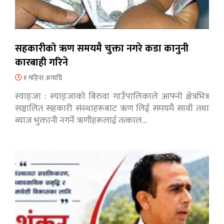
सहकारीको ऋण समयमै चुक्ता नगरे कडा कानुनी
कारबाही गरिने
१ महिना अगाडि
स्याङ्जा : स्याङ्जाको बिरुवा गाउँपालिकाले आफ्नो क्षेत्रभित्र
सञ्चालित सहकारी संस्थाहरूबाट ऋण लिई समयमै सावाँ तथा
ब्याज भुक्तानी नगर्ने ऋणीहरूलाई तत्काल…