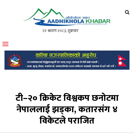
आँधीखोला खवर
मोफसलकै लोकप्रिय अनलाइन पत्रिका
टी–२० क्रिकेट विश्वकप छनोटमा
नेपाललाई झड्का, कतारसंग ४
विकेटले पराजित