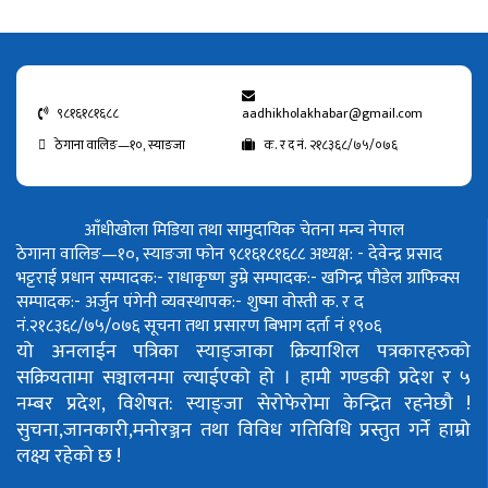
९८१६१८१६८८
aadhikholakhabar@gmail.com
ठेगाना वालिङ—१०, स्याङजा
क. र द नं. २१८३६८/७५/०७६
आँधीखोला मिडिया तथा सामुदायिक चेतना मन्च नेपाल
ठेगाना वालिङ—१०, स्याङजा फोन ९८१६१८१६८८
अध्यक्ष: - देवेन्द्र प्रसाद
भट्टराई
प्रधान सम्पादक:- राधाकृष्ण डुम्रे
सम्पादक:- खगिन्द्र पौडेल
ग्राफिक्स
सम्पादक:- अर्जुन पंगेनी
व्यवस्थापक:- शुष्मा वोस्ती
क. र द
नं.२१८३६८/७५/०७६
सूचना तथा प्रसारण बिभाग दर्ता नं १९०६
यो अनलाईन पत्रिका स्याङ्जाका क्रियाशिल पत्रकारहरुको
सक्रियतामा सञ्चालनमा ल्याईएको हो ।
हामी गण्डकी प्रदेश र ५
नम्बर प्रदेश, विशेषत: स्याङ्जा सेरोफेरोमा केन्द्रित रहनेछौ !
सुचना,जानकारी,मनोरञ्जन तथा विविध गतिविधि प्रस्तुत गर्ने हाम्रो
लक्ष्य रहेको छ !