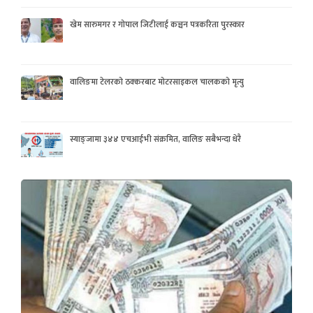
खेम सारुमगर र गोपाल जिटीलाई कञ्चन पत्रकरिता पुरस्कार
वालिङमा टेलरको ठक्करबाट मोटरसाइकल चालकको मृत्यु
स्याङ्जामा ३४४ एचआईभी संक्रमित, वालिङ सबैभन्दा धेरै