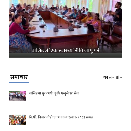
वालिङले ‘एक स्वास्थ्य’ नीति लागू गर्ने
समाचार
थप सामाग्री
वालिङमा सुरु भयो ‘कृषि एम्बुलेन्स’ सेवा
बि.पी. विचार गोष्ठी एवम काव्य उत्सव- २०८३ सम्पन्न