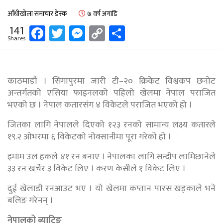
आँधीखोला समाचार डेस्क
७ वर्ष अगाडि
Facebook
Twitter
Messenger
Copy
Share
141
Shares
Link
काठमाडौं । सिंगापुरमा जारी टी–२० क्रिकेट विश्वकप छनोट
अन्तर्गतको एसिया फाइनलको पहिलो खेलमा नेपाल पराजित
भएको छ । नेपाल कतारसंग ४ विकेटले पराजित भएको हो ।
जितका लागि नेपालले दिएको १२३ रनको सामान्य लक्ष्य कतारले
१९.२ ओभरमा ६ विकेटको नोक्सानीमा पूरा गरेको हो ।
इमाम उल हकले ४१ रन बनाए । नेपालका लागि सन्दीप लामिछानेले
३३ रन खर्चेर ३ विकेट लिए । करण केसीले १ विकेट लिए ।
दुई खेलाडी रनआउट भए । यो खेलमा कप्तान पारस खड्काले भने
बलिङ गरेनन् ।
नेपालको ब्याटिङ