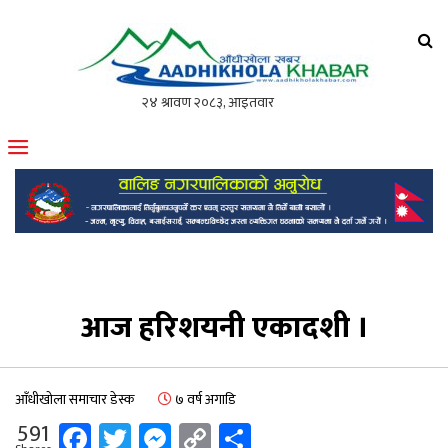
आँधीखोला खवर
मोफसलकै लोकप्रिय अनलाइन पत्रिका
आज हरिशयनी एकादशी ।
आँधीखोला समाचार डेस्क
७ वर्ष अगाडि
Facebook
Twitter
Messenger
Copy
Share
591