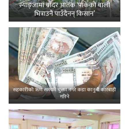
स्याङ्जामा बाँदर आतंक ‘पाकेको बाली
भित्राउनै पाउँदैनन् किसान’
सहकारीको ऋण समयमै चुक्ता नगरे कडा कानुनी कारबाही
गरिने