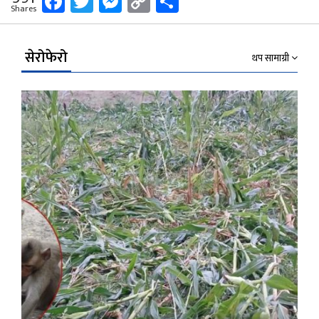
Facebook
Twitter
Messenger
Copy
Share
Shares
Link
सेरोफेरो
थप सामाग्री