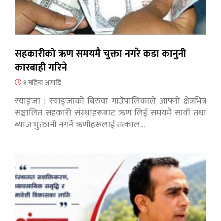
सहकारीको ऋण समयमै चुक्ता नगरे कडा कानुनी
कारबाही गरिने
१ महिना अगाडि
स्याङ्जा : स्याङ्जाको बिरुवा गाउँपालिकाले आफ्नो क्षेत्रभित्र
सञ्चालित सहकारी संस्थाहरूबाट ऋण लिई समयमै सावाँ तथा
ब्याज भुक्तानी नगर्ने ऋणीहरूलाई तत्काल…