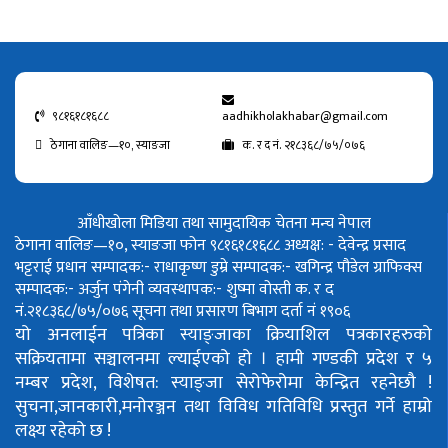
९८१६१८१६८८
aadhikholakhabar@gmail.com
ठेगाना वालिङ—१०, स्याङजा
क. र द नं. २१८३६८/७५/०७६
आँधीखोला मिडिया तथा सामुदायिक चेतना मन्च नेपाल
ठेगाना वालिङ—१०, स्याङजा फोन ९८१६१८१६८८
अध्यक्ष: - देवेन्द्र प्रसाद
भट्टराई
प्रधान सम्पादक:- राधाकृष्ण डुम्रे
सम्पादक:- खगिन्द्र पौडेल
ग्राफिक्स
सम्पादक:- अर्जुन पंगेनी
व्यवस्थापक:- शुष्मा वोस्ती
क. र द
नं.२१८३६८/७५/०७६
सूचना तथा प्रसारण बिभाग दर्ता नं १९०६
यो अनलाईन पत्रिका स्याङ्जाका क्रियाशिल पत्रकारहरुको
सक्रियतामा सञ्चालनमा ल्याईएको हो ।
हामी गण्डकी प्रदेश र ५
नम्बर प्रदेश, विशेषत: स्याङ्जा सेरोफेरोमा केन्द्रित रहनेछौ !
सुचना,जानकारी,मनोरञ्जन तथा विविध गतिविधि प्रस्तुत गर्ने हाम्रो
लक्ष्य रहेको छ !