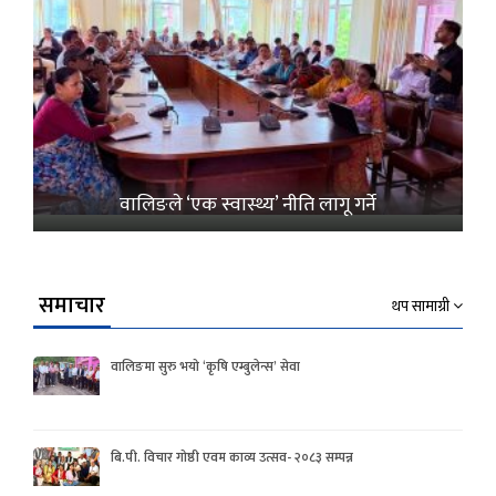
वालिङले ‘एक स्वास्थ्य’ नीति लागू गर्ने
समाचार
थप सामाग्री
वालिङमा सुरु भयो ‘कृषि एम्बुलेन्स’ सेवा
बि.पी. विचार गोष्ठी एवम काव्य उत्सव- २०८३ सम्पन्न