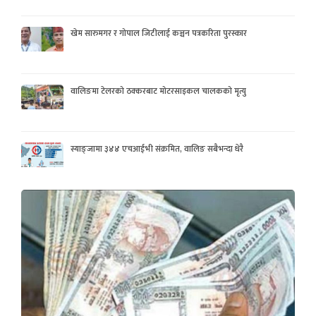
खेम सारुमगर र गोपाल जिटीलाई कञ्चन पत्रकरिता पुरस्कार
वालिङमा टेलरको ठक्करबाट मोटरसाइकल चालकको मृत्यु
स्याङ्जामा ३४४ एचआईभी संक्रमित, वालिङ सबैभन्दा धेरै