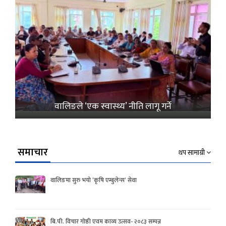
वालिङले ‘एक स्वास्थ्य’ नीति लागू गर्ने
समाचार
थप सामाग्री
वालिङमा सुरु भयो ‘कृषि एम्बुलेन्स’ सेवा
बि.पी. विचार गोष्ठी एवम काव्य उत्सव- २०८३ सम्पन्न