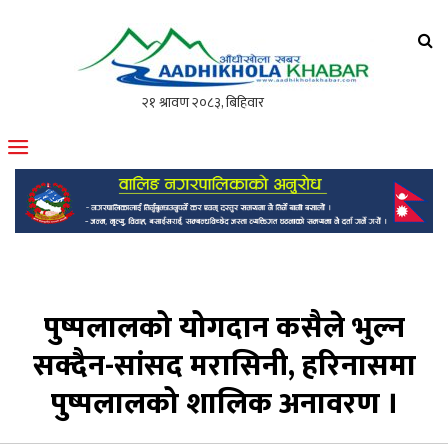
आँधीखोला खवर
मोफसलकै लोकप्रिय अनलाइन पत्रिका
पुष्पलालको योगदान कसैले भुल्न
सक्दैन-सांसद मरासिनी, हरिनासमा
पुष्पलालको शालिक अनावरण ।