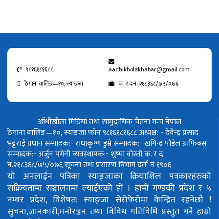
९८१६१८१६८८
aadhikholakhabar@gmail.com
ठेगाना वालिङ—१०, स्याङजा
क. र द नं. २१८३६८/७५/०७६
आँधीखोला मिडिया तथा सामुदायिक चेतना मन्च नेपाल
ठेगाना वालिङ—१०, स्याङजा फोन ९८१६१८१६८८
अध्यक्ष: - देवेन्द्र प्रसाद
भट्टराई
प्रधान सम्पादक:- राधाकृष्ण डुम्रे
सम्पादक:- खगिन्द्र पौडेल
ग्राफिक्स
सम्पादक:- अर्जुन पंगेनी
व्यवस्थापक:- शुष्मा वोस्ती
क. र द
नं.२१८३६८/७५/०७६
सूचना तथा प्रसारण बिभाग दर्ता नं १९०६
यो अनलाईन पत्रिका स्याङ्जाका क्रियाशिल पत्रकारहरुको
सक्रियतामा सञ्चालनमा ल्याईएको हो ।
हामी गण्डकी प्रदेश र ५
नम्बर प्रदेश, विशेषत: स्याङ्जा सेरोफेरोमा केन्द्रित रहनेछौ !
सुचना,जानकारी,मनोरञ्जन तथा विविध गतिविधि प्रस्तुत गर्ने हाम्रो