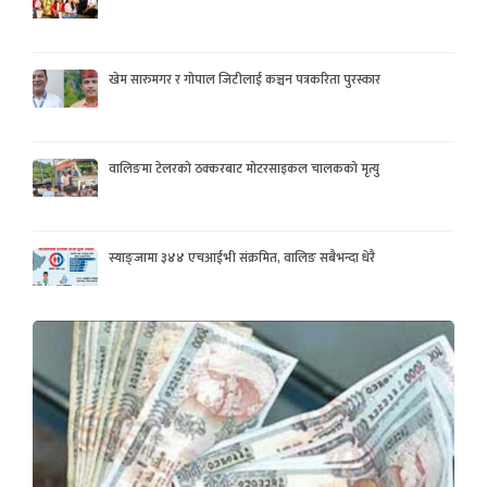
खेम सारुमगर र गोपाल जिटीलाई कञ्चन पत्रकरिता पुरस्कार
वालिङमा टेलरको ठक्करबाट मोटरसाइकल चालकको मृत्यु
स्याङ्जामा ३४४ एचआईभी संक्रमित, वालिङ सबैभन्दा धेरै