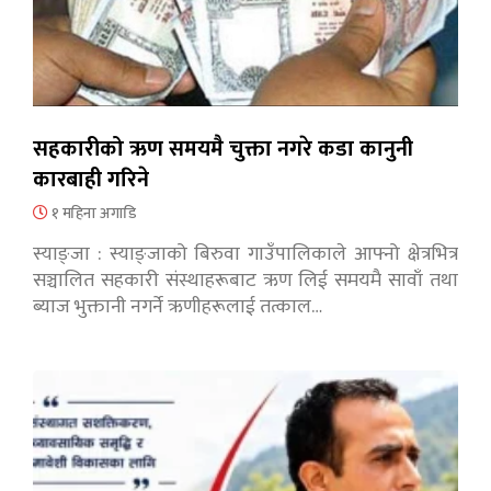
सहकारीको ऋण समयमै चुक्ता नगरे कडा कानुनी
कारबाही गरिने
१ महिना अगाडि
स्याङ्जा : स्याङ्जाको बिरुवा गाउँपालिकाले आफ्नो क्षेत्रभित्र
सञ्चालित सहकारी संस्थाहरूबाट ऋण लिई समयमै सावाँ तथा
ब्याज भुक्तानी नगर्ने ऋणीहरूलाई तत्काल…