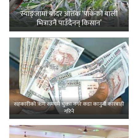
स्याङ्जामा बाँदर आतंक ‘पाकेको बाली
भित्राउनै पाउँदैनन् किसान’
सहकारीको ऋण समयमै चुक्ता नगरे कडा कानुनी कारबाही
गरिने