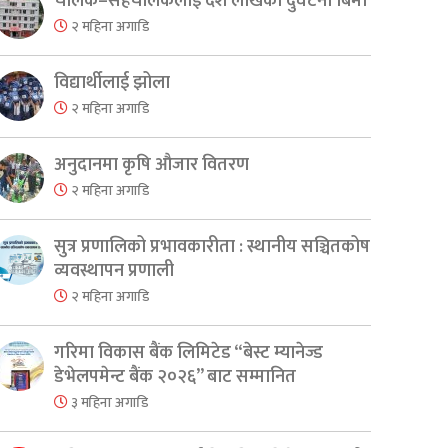
चालक–सहचालकलाई दश लाखको दुर्घटना बिमा
२ महिना अगाडि
विद्यार्थीलाई झोला
२ महिना अगाडि
अनुदानमा कृषि औजार वितरण
२ महिना अगाडि
सुत्र प्रणालिको प्रभावकारीता : स्थानीय सञ्चितकोष
व्यवस्थापन प्रणाली
२ महिना अगाडि
गरिमा विकास बैंक लिमिटेड “बेस्ट म्यानेज्ड
डेभेलपमेन्ट बैंक २०२६” बाट सम्मानित
३ महिना अगाडि