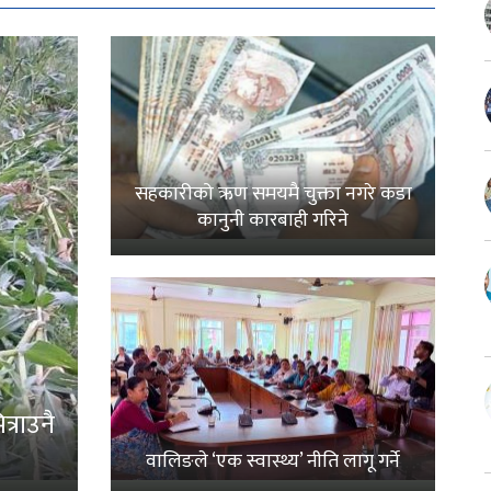
सहकारीको ऋण समयमै चुक्ता नगरे कडा
कानुनी कारबाही गरिने
्राउनै
वालिङले ‘एक स्वास्थ्य’ नीति लागू गर्ने