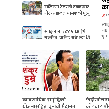
सह
का
वालिङमा टेलरको ठक्करबाट
मोटरसाइकल चालकको मृत्यु
१ 
स्या
सञ्
स्याङ्जामा ३४४ एचआईभी
भुक्
संक्रमित, वालिङ सबैभन्दा धेरै
व्यावसायिक समृद्धिको
फेदीखोलाम
योजनासहित चुनावी मैदानमा
कोडबाट मौ