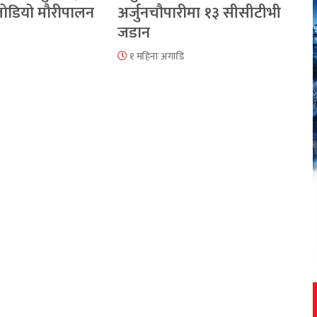
 जोडियो मौरीपालन
अर्जुनचौपारीमा १३ सीसीटीभी
जडान
१ महिना अगाडि