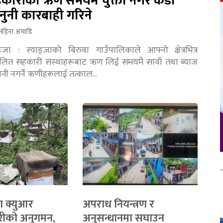
कारीको ऋण समयमै चुक्ता नगरे कडा
नुनी कारबाही गरिने
महिना अगाडि
ङ्जा : स्याङ्जाको बिरुवा गाउँपालिकाले आफ्नो क्षेत्रभित्र
चालित सहकारी संस्थाहरूबाट ऋण लिई समयमै सावाँ तथा ब्याज
तानी नगर्ने ऋणीहरूलाई तत्काल…
ा क्युआर
अपराध नियन्त्रण र
रीको अनुगमन,
अनुसन्धानमा सघाउन