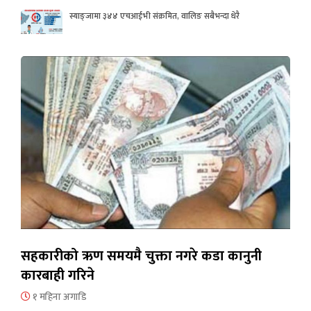
स्याङ्जामा ३४४ एचआईभी संक्रमित, वालिङ सबैभन्दा धेरै
सहकारीको ऋण समयमै चुक्ता नगरे कडा कानुनी
कारबाही गरिने
१ महिना अगाडि