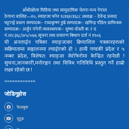
आँधीखोला मिडिया तथा सामुदायिक चेतना मन्च नेपाल
ठेगाना वालिङ—१०, स्याङजा फोन ९८१६१८१६८८
अध्यक्ष: - देवेन्द्र प्रसाद
भट्टराई
प्रधान सम्पादक:- राधाकृष्ण डुम्रे
सम्पादक:- खगिन्द्र पौडेल
ग्राफिक्स
सम्पादक:- अर्जुन पंगेनी
व्यवस्थापक:- शुष्मा वोस्ती
क. र द
नं.२१८३६८/७५/०७६
सूचना तथा प्रसारण बिभाग दर्ता नं १९०६
यो अनलाईन पत्रिका स्याङ्जाका क्रियाशिल पत्रकारहरुको
सक्रियतामा सञ्चालनमा ल्याईएको हो ।
हामी गण्डकी प्रदेश र ५
नम्बर प्रदेश, विशेषत: स्याङ्जा सेरोफेरोमा केन्द्रित रहनेछौ !
सुचना,जानकारी,मनोरञ्जन तथा विविध गतिविधि प्रस्तुत गर्ने हाम्रो
लक्ष्य रहेको छ !
============
जोडिनुहोस
फेसबुक
युटूब