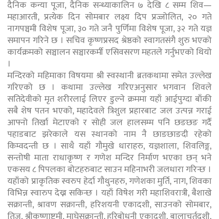
दैनिक कन्या पूजा, दैनिक सन्ध्याकालिन ७ देखि ८ सम्म शिव—
महाआरती, प्रत्येक दिन सोमबार लक्ष्य दिप प्रज्जोलित, २० गते
नागपञ्चमी विशेष पूजा, ३० गते जनै पुर्णिमा विशेष पूजा, ३२ गते यज्ञ
समापन गरिने छ । सचिव कृष्णप्रसद श्रेष्ठको स्वागतसंगै शुरु भएको
कार्यक्रमको सञ्चालन सञ्चारकर्मी एसिवसरण महतले गर्नुभएको थियो
।
मन्दिरको महिमाका विषयमा श्री स्वस्थानी ब्रतकथामा समेत उल्लेख
गरिएको छ । कथामा उल्लेख गरिएअनुसार भगवान शिवले
सतिदेवीको मृत शरीरलाई लिएर डुल्ने क्रममा यहाँ आईपुग्दा बाँकी
सबै शेष पतन भएको, महादेवले त्रिशुल प्रहारबाट जल उत्पन्न गराई
आफ्नो तिर्खा मेटाएको र सोही जल हालसम्म पनि छङछङ गर्दै
पहाडबाट झरेकाले यस स्थानको नाम नै छाङछाङदी रहेको
किम्वदन्ती छ । साथै यहाँ गौमुखे धाराहरु, यज्ञशाला, शिवलिङ्ग,
सन्तोषी माता राधाकृष्ण र गणेश मन्दिर निर्माण भएका छन् भने
एकसय ८ पिपलका बोटहरुबाट साउन महिनाभरी जलधारा गरिन्छ ।
यहाँको प्राकृतिक स्वरुप हेर्दा गौथुनहरु, गणेशका मुर्ति, नाग, शिवका
विभिन्न स्वारुप देख्न सकिन्छ । यहाँ विषेश गरी महाशिवरात्री, बैशाखे
सक्रान्ती, श्रावण सक्रान्ती, हरिशयनी एकादशी, साउनको सोमबार,
तिज, श्रीकृष्णाष्टमी, माघेसक्रान्ती, हरिबोधनी एकादशी, बालाचर्तुदशी,