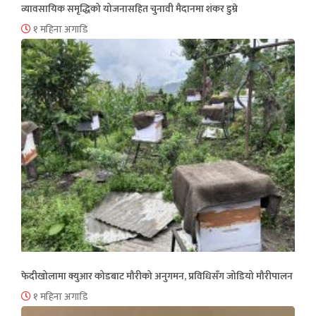
व्यावसायिक समृद्धिको योजनासहित चुनावी मैदानमा शंकर डुम्रे
१ महिना अगाडि
फेदीखोलामा क्युआर कोडबाट मौरीको अनुगमन, प्रविधिसँग जोडियो मौरीपालन
१ महिना अगाडि