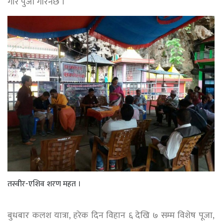
गरि पुजा गरिनेछ ।
तस्वीर-एशिव शरण महत ।
बुधबार कलश यात्रा, हरेक दिन विहान ६ देखि ७ सम्म विशेष पूजा,