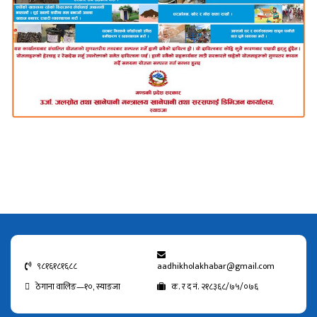
९८१६१८१६८८
aadhikholakhabar@gmail.com
ठेगाना वालिङ—१०, स्याङजा
क. र द नं. २१८३६८/७५/०७६