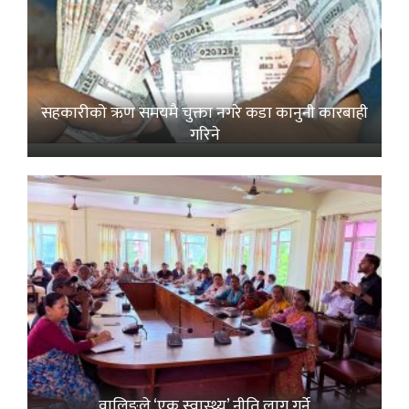
सहकारीको ऋण समयमै चुक्ता नगरे कडा कानुनी कारबाही
गरिने
वालिङले ‘एक स्वास्थ्य’ नीति लागू गर्ने