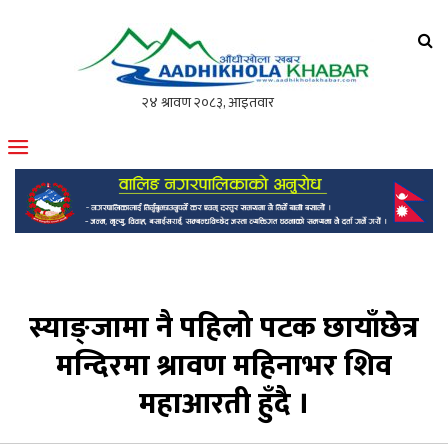
आँधीखोला खवर
मोफसलकै लोकप्रिय अनलाइन पत्रिका
स्याङ्जामा नै पहिलो पटक छायाँछेत्र
मन्दिरमा श्रावण महिनाभर शिव
महाआरती हुँदै ।