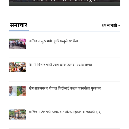
समाचार
थप सामाग्री
वालिङमा सुरु भयो ‘कृषि एम्बुलेन्स’ सेवा
बि.पी. विचार गोष्ठी एवम काव्य उत्सव- २०८३ सम्पन्न
खेम सारुमगर र गोपाल जिटीलाई कञ्चन पत्रकरिता पुरस्कार
वालिङमा टेलरको ठक्करबाट मोटरसाइकल चालकको मृत्यु