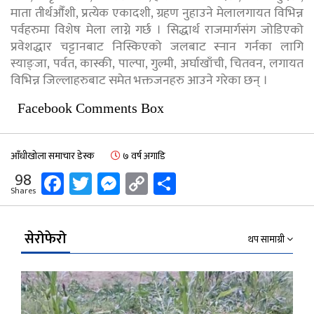
माता तीर्थऔँशी, प्रत्येक एकादशी, ग्रहण नुहाउने मेलालगायत विभिन्न
पर्वहरुमा विशेष मेला लाग्ने गर्छ । सिद्धार्थ राजमार्गसंग जोडिएको
प्रवेशद्धार चट्टानबाट निस्किएको जलबाट स्नान गर्नका लागि
स्याङ्जा, पर्वत, कास्की, पाल्पा, गुल्मी, अर्घाखाँची, चितवन, लगायत
विभिन्न जिल्लाहरुबाट समेत भक्तजनहरु आउने गरेका छन् ।
Facebook Comments Box
आँधीखोला समाचार डेस्क
७ वर्ष अगाडि
Facebook
Twitter
Messenger
Copy
Share
98
Shares
Link
सेरोफेरो
थप सामाग्री