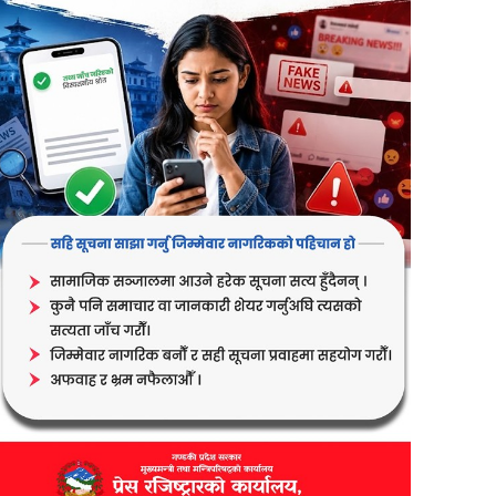
er
are