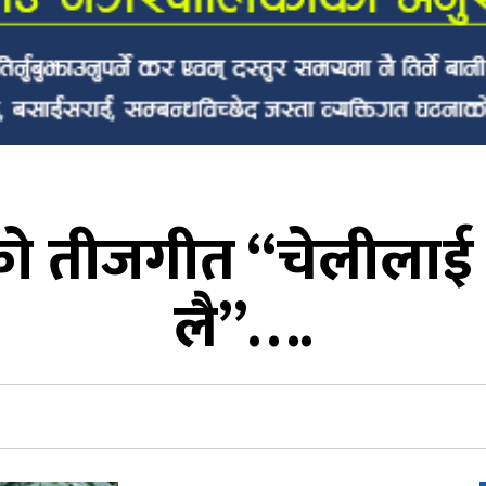
ो तीजगीत “चेलीलाई प
लै”….