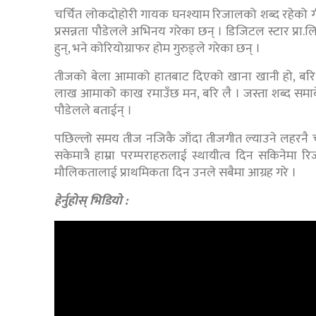
चर्चित लोकदोहोरी गायक घनश्याम रिजालको शब्द रहेको गी
प्रसन्नता पौडेलले अभिनय गरेका छन् । डिजिटल स्टार प्रा.लि
हुन्, भने कोरियोग्राफर होम गुरुङ्ले गरेका छन् ।
तीजको बेला आमाको हातबाट दिएको खाना खानी हो, बरि लै 
लाख आमाको काख रमाउँछ मन, बरि लै । जस्ता शब्द सम
पौडेलले बताईन् ।
पछिल्लो समय तीज नजिकै जाँदा तीजगीत ल्याउने लहरनै
सकेमात्रै हाम्रा परम्पराहरुलाई स्थायीत्व दिन सकिनेमा र
मौलिकतालाई प्राथमिकता दिन उनले सबैमा आग्रह गरे ।
हेर्नुहोस् भिडियो :