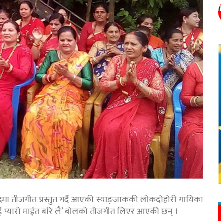
ा तीजगीत प्रस्तुत गर्दै आएकी स्याङ्जाककी लोकदोहोरी गायिका
 प्यारो माईत बरि लै’ बोलको तीजगीत लिएर आएकी छन् ।