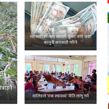
सहकारीको ऋण समयमै चुक्ता नगरे कडा
कानुनी कारबाही गरिने
्राउनै
वालिङले ‘एक स्वास्थ्य’ नीति लागू गर्ने