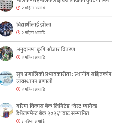
चालक–सहचालकलाई दश लाखको दुर्घटना बिमा
२ महिना अगाडि
विद्यार्थीलाई झोला
२ महिना अगाडि
अनुदानमा कृषि औजार वितरण
२ महिना अगाडि
सुत्र प्रणालिको प्रभावकारीता : स्थानीय सञ्चितकोष
व्यवस्थापन प्रणाली
२ महिना अगाडि
गरिमा विकास बैंक लिमिटेड “बेस्ट म्यानेज्ड
डेभेलपमेन्ट बैंक २०२६” बाट सम्मानित
३ महिना अगाडि