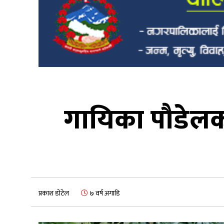
गायिका पौडेलक
प्रकाश डोटेल
७ वर्ष अगाडि