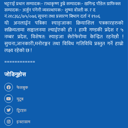
भट्टराई
प्रधान सम्पादक:- राधाकृष्ण डुम्रे
सम्पादक:- खगिन्द्र पौडेल
ग्राफिक्स
सम्पादक:- अर्जुन पंगेनी
व्यवस्थापक:- शुष्मा वोस्ती
क. र द
नं.२१८३६८/७५/०७६
सूचना तथा प्रसारण बिभाग दर्ता नं १९०६
यो अनलाईन पत्रिका स्याङ्जाका क्रियाशिल पत्रकारहरुको
सक्रियतामा सञ्चालनमा ल्याईएको हो ।
हामी गण्डकी प्रदेश र ५
नम्बर प्रदेश, विशेषत: स्याङ्जा सेरोफेरोमा केन्द्रित रहनेछौ !
सुचना,जानकारी,मनोरञ्जन तथा विविध गतिविधि प्रस्तुत गर्ने हाम्रो
लक्ष्य रहेको छ !
============
जोडिनुहोस
फेसबुक
युटूब
ट्विटहरु
इन्स्टाग्राम