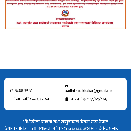
९८१६१८१६८८
aadhikholakhabar@gmail.com
ठेगाना वालिङ—१०, स्याङजा
क. र द नं. २१८३६८/७५/०७६
आँधीखोला मिडिया तथा सामुदायिक चेतना मन्च नेपाल
ठेगाना वालिङ—१०, स्याङजा फोन ९८१६१८१६८८
अध्यक्ष: - देवेन्द्र प्रसाद