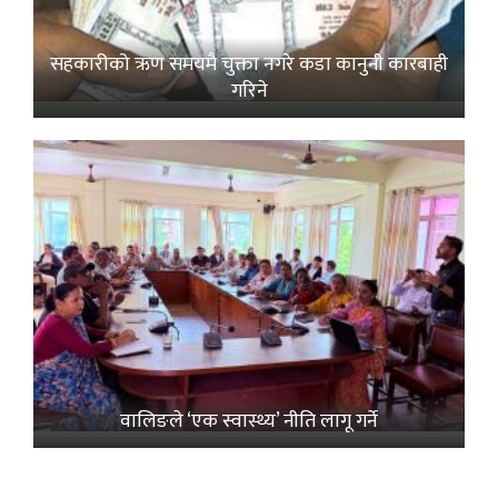
सहकारीको ऋण समयमै चुक्ता नगरे कडा कानुनी कारबाही
गरिने
वालिङले ‘एक स्वास्थ्य’ नीति लागू गर्ने