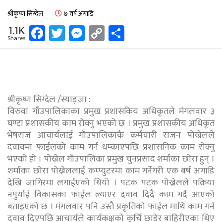
श्रीकृष्ण सिग्देल
७ वर्ष अगाडि
Facebook
Twitter
Messenger
Copy
Share
1.1K
Shares
Link
श्रीकृष्ण सिग्देल /स्याङ्जा :
विरुवा गाँउपालिकाका प्रमुख प्रशासकिय अधिकृतले मंगलवार ३
घण्टा प्रशासकीय काम रोक्नु भएको छ । प्रमुख प्रशासकीय अधिकृत
भेषराज आचार्यलाई गाँउपालिकाकै कर्मचारी राजन पोख्रेलले
दवावमा फाईलको काम गर्न धम्काएपछि प्रशासनिक काम रोक्नु
भएको हो । पोख्रेल गाँउपालिका प्रमुख चुनप्रसाद शर्माका छोरा हुन् ।
शर्माका छोरा पोख्रेललाई कम्प्युटरमा काम गर्नेगरी एक बर्ष अगाडि
देखि जागिरमा लगाईएको थियो । पटक पटक पोख्रेलले पक्रिया
नपुर्याई विकासका फाईल ल्याएर दवाव दिदै काम गर्दै आएको
बताइएको छ । मंगलवार पनि उस्तै प्रकृतिको फाईल माथि काम गर्न
दवाव दिएपछि आचार्यले कार्यकक्षको कुर्चि छाडेर बाहिरीएका थिए