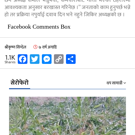
छैन अध्यक्ष शर्माले भन्नुभयो,“कर्मचारीबाट गल्ती भएको ठहरीएमा
आवश्यकता अनुसार बरखास्त गरिनेछ ।” जनताको काम हुनुपर्छ भन्ने
हो तर प्रक्रिया नपुर्याई दवाव दिन भने नहुने जिकिर अध्यक्षको छ ।
Facebook Comments Box
श्रीकृष्ण सिग्देल
७ वर्ष अगाडि
Facebook
Twitter
Messenger
Copy
Share
1.1K
Shares
Link
सेरोफेरो
थप सामाग्री