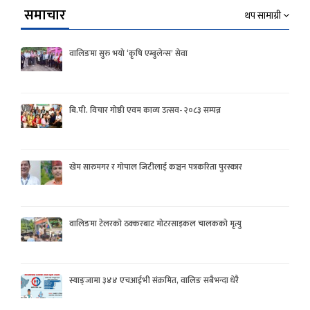
समाचार
थप सामाग्री
वालिङमा सुरु भयो ‘कृषि एम्बुलेन्स’ सेवा
बि.पी. विचार गोष्ठी एवम काव्य उत्सव- २०८३ सम्पन्न
खेम सारुमगर र गोपाल जिटीलाई कञ्चन पत्रकरिता पुरस्कार
वालिङमा टेलरको ठक्करबाट मोटरसाइकल चालकको मृत्यु
स्याङ्जामा ३४४ एचआईभी संक्रमित, वालिङ सबैभन्दा धेरै