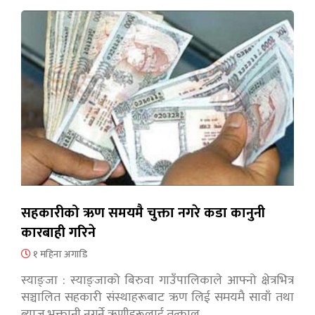
सहकारीको ऋण समयमै चुक्ता नगरे कडा कानुनी
कारबाही गरिने
१ महिना अगाडि
स्याङ्जा : स्याङ्जाको बिरुवा गाउँपालिकाले आफ्नो क्षेत्रभित्र
सञ्चालित सहकारी संस्थाहरूबाट ऋण लिई समयमै सावाँ तथा
ब्याज भुक्तानी नगर्ने ऋणीहरूलाई तत्काल…