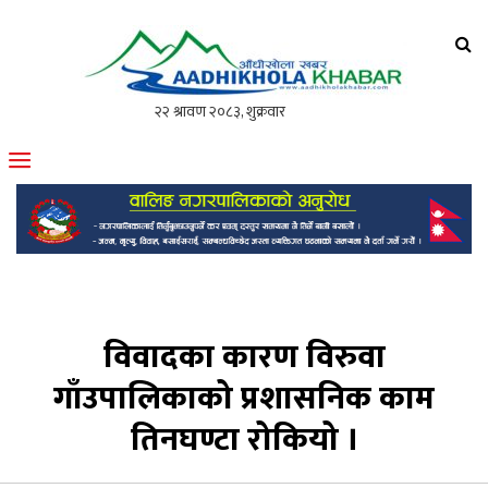
आँधीखोला खवर
मोफसलकै लोकप्रिय अनलाइन पत्रिका
विवादका कारण विरुवा
गाँउपालिकाको प्रशासनिक काम
तिनघण्टा रोकियो ।