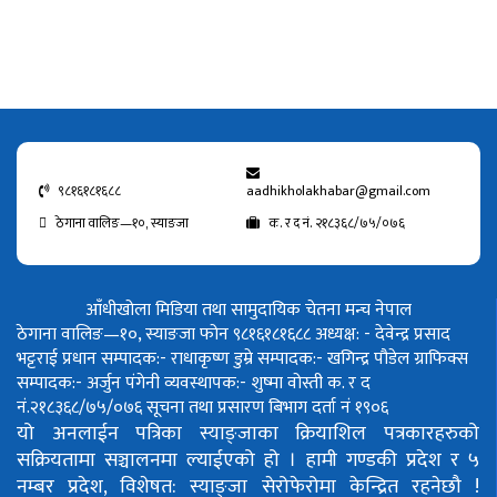
९८१६१८१६८८
aadhikholakhabar@gmail.com
ठेगाना वालिङ—१०, स्याङजा
क. र द नं. २१८३६८/७५/०७६
आँधीखोला मिडिया तथा सामुदायिक चेतना मन्च नेपाल
ठेगाना वालिङ—१०, स्याङजा फोन ९८१६१८१६८८
अध्यक्ष: - देवेन्द्र प्रसाद
भट्टराई
प्रधान सम्पादक:- राधाकृष्ण डुम्रे
सम्पादक:- खगिन्द्र पौडेल
ग्राफिक्स
सम्पादक:- अर्जुन पंगेनी
व्यवस्थापक:- शुष्मा वोस्ती
क. र द
नं.२१८३६८/७५/०७६
सूचना तथा प्रसारण बिभाग दर्ता नं १९०६
यो अनलाईन पत्रिका स्याङ्जाका क्रियाशिल पत्रकारहरुको
सक्रियतामा सञ्चालनमा ल्याईएको हो ।
हामी गण्डकी प्रदेश र ५
नम्बर प्रदेश, विशेषत: स्याङ्जा सेरोफेरोमा केन्द्रित रहनेछौ !