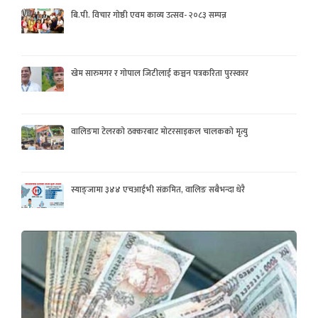
बि.पी. विचार गोष्ठी एवम काव्य उत्सव- २०८३ सम्पन्न
खेम सारुमगर र गोपाल जिटीलाई कञ्चन पत्रकरिता पुरस्कार
वालिङमा टेलरको ठक्करबाट मोटरसाइकल चालकको मृत्यु
स्याङ्जामा ३४४ एचआईभी संक्रमित, वालिङ सबैभन्दा धेरै