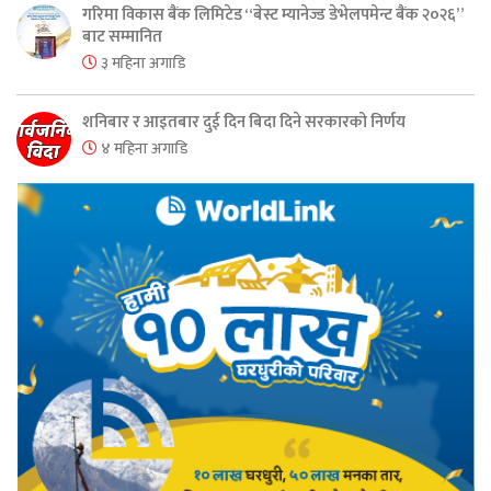
गरिमा विकास बैंक लिमिटेड “बेस्ट म्यानेज्ड डेभेलपमेन्ट बैंक २०२६”
बाट सम्मानित
३ महिना अगाडि
शनिबार र आइतबार दुई दिन बिदा दिने सरकारको निर्णय
४ महिना अगाडि