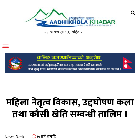
आँधीखोला खवर
मोफसलकै लोकप्रिय अनलाइन पत्रिका
महिला नेतृत्व विकास, उद्दघोषण कला
तथा कौसी खेति सम्बन्धी तालिम ।
News Desk
७ वर्ष अगाडि