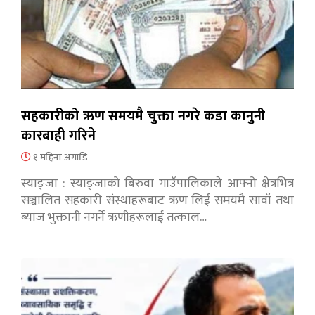
सहकारीको ऋण समयमै चुक्ता नगरे कडा कानुनी
कारबाही गरिने
१ महिना अगाडि
स्याङ्जा : स्याङ्जाको बिरुवा गाउँपालिकाले आफ्नो क्षेत्रभित्र
सञ्चालित सहकारी संस्थाहरूबाट ऋण लिई समयमै सावाँ तथा
ब्याज भुक्तानी नगर्ने ऋणीहरूलाई तत्काल…