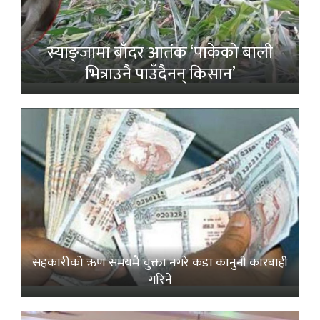
स्याङ्जामा बाँदर आतंक ‘पाकेको बाली
भित्राउनै पाउँदैनन् किसान’
सहकारीको ऋण समयमै चुक्ता नगरे कडा कानुनी कारबाही
गरिने