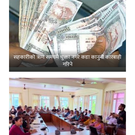
सहकारीको ऋण समयमै चुक्ता नगरे कडा कानुनी कारबाही
गरिने