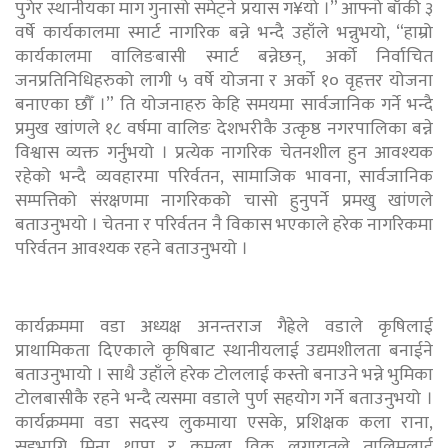
पुगेर स्थानीयका माग गुनासो समेट्ने प्रयास ग¥यो ।” आफ्नो बाँकी ३
वर्षे कार्यकालमा स्मार्ट नागरिक बन्ने भन्दै उहाँले भन्नुभयो, “हाम्रो
कार्यकालमा वालिङबासी स्मार्ट बन्नेछन्, अर्को निर्वाचित
जनप्रतिनिधिहरुको लागी ५ वर्षे योजना र अर्को १० वृहत्तर योजना
बनाएका छौँ ।” ति योजनाहरु केहि समयमा सार्वजानिक गर्ने भन्दै
प्रमुख खांणले १८ वर्षमा वालिङ देशभरीकै उत्कृष्ठ नगरपालिका बन्ने
विश्वास व्यक्त गर्नुभयो । प्रत्येक नागरिक चेतनशील हुन आवश्यक
रहेको भन्दै व्यवहारमा परिर्वतन, सामाजिक भावना, सार्वजानिक
सम्पत्तिको संरक्षणमा नागरिकको चासो हुनुपर्ने प्रमखु खांणले
बताउनुभयो । चेतना र परिर्वतन नै विकास भएकाले हरेक नागरिकमा
परिर्वतन आवश्यक रहने बताउनुभयो ।
कार्यक्रममा वडा अध्यक्ष अनन्तराज गैह्रेले वडाले कृषिलाई
प्राथामिकता दिएकाले कृषिबाट स्थानीयलाई उद्यमशीलता बनाईने
बताउनुभायो । साथै उहाँले हरेक टोललाई कस्तो बनाउने भन्ने भुमिका
टोलबासीकै रहने भन्दै त्यसमा वडाले पुर्ण सहयोग गर्ने बताउनुभयो ।
कार्यक्रममा वडा सदस्य लुकमाया एसके, प्रशिक्षक कला राना,
सहभागि मिना थापा र कमला विक लगायतले तालिमलाई