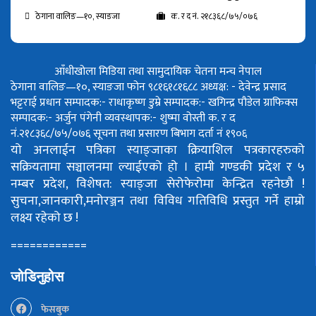
ठेगाना वालिङ—१०, स्याङजा
क. र द नं. २१८३६८/७५/०७६
आँधीखोला मिडिया तथा सामुदायिक चेतना मन्च नेपाल
ठेगाना वालिङ—१०, स्याङजा फोन ९८१६१८१६८८
अध्यक्ष: - देवेन्द्र प्रसाद
भट्टराई
प्रधान सम्पादक:- राधाकृष्ण डुम्रे
सम्पादक:- खगिन्द्र पौडेल
ग्राफिक्स
सम्पादक:- अर्जुन पंगेनी
व्यवस्थापक:- शुष्मा वोस्ती
क. र द
नं.२१८३६८/७५/०७६
सूचना तथा प्रसारण बिभाग दर्ता नं १९०६
यो अनलाईन पत्रिका स्याङ्जाका क्रियाशिल पत्रकारहरुको
सक्रियतामा सञ्चालनमा ल्याईएको हो ।
हामी गण्डकी प्रदेश र ५
नम्बर प्रदेश, विशेषत: स्याङ्जा सेरोफेरोमा केन्द्रित रहनेछौ !
सुचना,जानकारी,मनोरञ्जन तथा विविध गतिविधि प्रस्तुत गर्ने हाम्रो
लक्ष्य रहेको छ !
============
जोडिनुहोस
फेसबुक