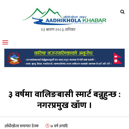
आँधीखोला खवर
मोफसलकै लोकप्रिय अनलाइन पत्रिका
३ वर्षमा वालिङबासी स्मार्ट बन्नुहुन्छ :
नगरप्रमुख खाँण ।
आँधीखोला समाचार डेस्क
७ वर्ष अगाडि