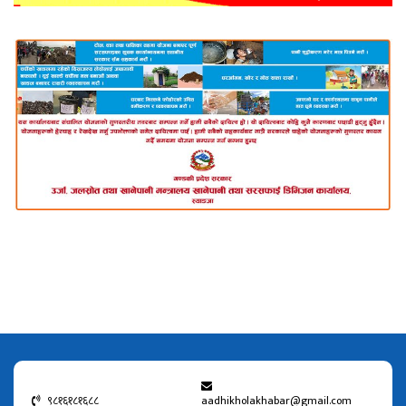
९८१६१८१६८८
aadhikholakhabar@gmail.com