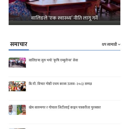
वालिङले ‘एक स्वास्थ्य’ नीति लागू गर्ने
समाचार
थप सामाग्री
वालिङमा सुरु भयो ‘कृषि एम्बुलेन्स’ सेवा
बि.पी. विचार गोष्ठी एवम काव्य उत्सव- २०८३ सम्पन्न
खेम सारुमगर र गोपाल जिटीलाई कञ्चन पत्रकरिता पुरस्कार