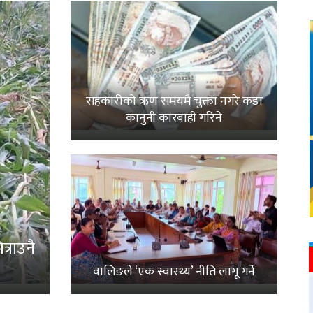
सहकारीको ऋण समयमै चुक्ता नगरे कडा
कानुनी कारबाही गरिने
्राउनै
वालिङले ‘एक स्वास्थ्य’ नीति लागू गर्ने