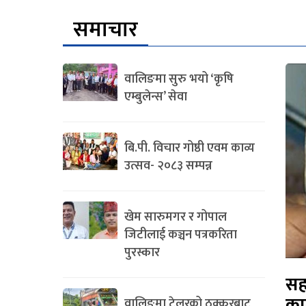
समाचार
वालिङमा सुरु भयो ‘कृषि
एम्बुलेन्स’ सेवा
बि.पी. विचार गोष्ठी एवम काव्य
उत्सव- २०८३ सम्पन्न
खेम सारुमगर र गोपाल
जिटीलाई कञ्चन पत्रकरिता
पुरस्कार
सह
का
वालिङमा टेलरको ठक्करबाट