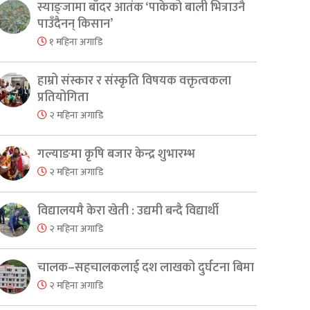
स्याङ्जामा बाँदर आतंक ‘पाकेको बाली भित्राउनै
पाउँदैनन् किसान’
१ महिना अगाडि
हाम्रो संस्कार र संस्कृति विषयक वक्तृत्वकला
प्रतियोगिता
२ महिना अगाडि
गल्याङमा कृषि बजार केन्द्र शुभारम्भ
२ महिना अगाडि
विद्यालयमै केरा खेती : उद्यमी बन्दै विद्यार्थी
२ महिना अगाडि
चालक–सहचालकलाई दश लाखको दुर्घटना बिमा
२ महिना अगाडि