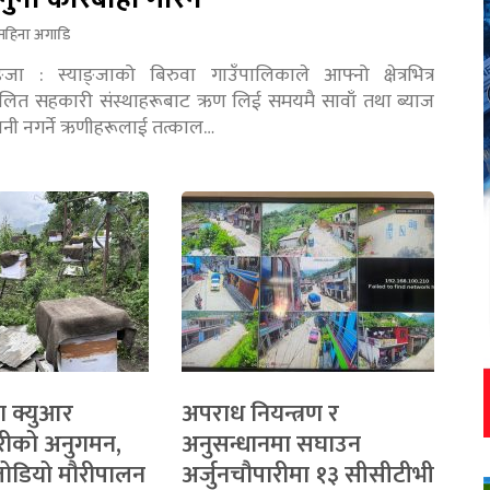
महिना अगाडि
ङ्जा : स्याङ्जाको बिरुवा गाउँपालिकाले आफ्नो क्षेत्रभित्र
चालित सहकारी संस्थाहरूबाट ऋण लिई समयमै सावाँ तथा ब्याज
तानी नगर्ने ऋणीहरूलाई तत्काल…
ा क्युआर
अपराध नियन्त्रण र
रीको अनुगमन,
अनुसन्धानमा सघाउन
 जोडियो मौरीपालन
अर्जुनचौपारीमा १३ सीसीटीभी