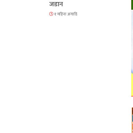
जडान
१ महिना अगाडि