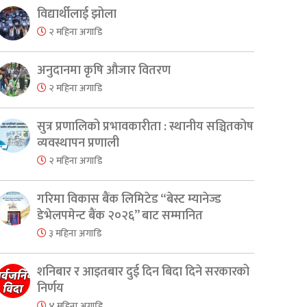
विद्यार्थीलाई झोला
२ महिना अगाडि
अनुदानमा कृषि औजार वितरण
२ महिना अगाडि
सुत्र प्रणालिको प्रभावकारीता : स्थानीय सञ्चितकोष
व्यवस्थापन प्रणाली
२ महिना अगाडि
गरिमा विकास बैंक लिमिटेड “बेस्ट म्यानेज्ड
er
are
डेभेलपमेन्ट बैंक २०२६” बाट सम्मानित
३ महिना अगाडि
शनिबार र आइतबार दुई दिन बिदा दिने सरकारको
निर्णय
४ महिना अगाडि