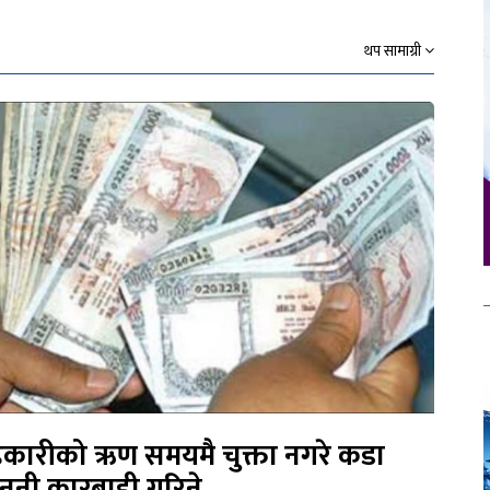
थप सामाग्री
कारीको ऋण समयमै चुक्ता नगरे कडा
नुनी कारबाही गरिने