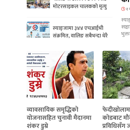
मोटरसाइकल चालकको मृत्यु
१ 
स्या
सञ्
स्याङ्जामा ३४४ एचआईभी
भुक्
संक्रमित, वालिङ सबैभन्दा धेरै
व्यावसायिक समृद्धिको
फेदीखोलाम
योजनासहित चुनावी मैदानमा
कोडबाट मौ
शंकर डुम्रे
प्रविधिसँग