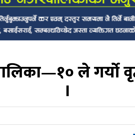
िका—१० ले गर्यो वृद्ध
।