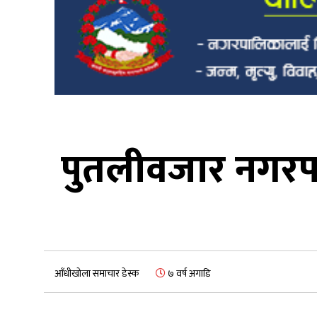
पुतलीवजार नगरपाल
आँधीखोला समाचार डेस्क
७ वर्ष अगाडि