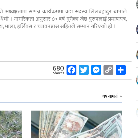
अध्यक्षतामा सम्पन्न कार्यक्रममा वडा सदस्य लिलबहादुर थापाले
यो । नागरिकता अनुसार ८० बर्ष पुगेका जेष्ठ पुरुषलाई प्रमाणपत्र,
रा, माला, हर्लिक्स र च्यावनप्रास सहितले सम्मान गरिएको हो ।
Facebook
Twitter
Messeng
Copy
Sh
680
Shares
Link
थप सामाग्री