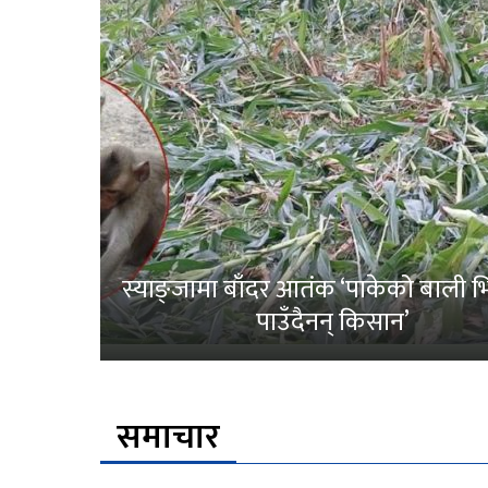
स्याङ्जामा बाँदर आतंक ‘पाकेको बाली भित
पाउँदैनन् किसान’
समाचार