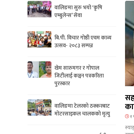
वालिङमा सुरु भयो ‘कृषि
एम्बुलेन्स’ सेवा
बि.पी. विचार गोष्ठी एवम काव्य
उत्सव- २०८३ सम्पन्न
खेम सारुमगर र गोपाल
जिटीलाई कञ्चन पत्रकरिता
पुरस्कार
सह
का
वालिङमा टेलरको ठक्करबाट
मोटरसाइकल चालकको मृत्यु
१ 
स्या