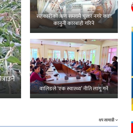
सहकारीको ऋण समयमै चुक्ता नगरे कडा
कानुनी कारबाही गरिने
्राउनै
वालिङले ‘एक स्वास्थ्य’ नीति लागू गर्ने
थप सामाग्री