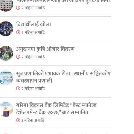
चालक–सहचालकलाई दश लाखको दुर्घटना बिमा
२ महिना अगाडि
विद्यार्थीलाई झोला
२ महिना अगाडि
अनुदानमा कृषि औजार वितरण
२ महिना अगाडि
er
are
सुत्र प्रणालिको प्रभावकारीता : स्थानीय सञ्चितकोष
व्यवस्थापन प्रणाली
२ महिना अगाडि
गरिमा विकास बैंक लिमिटेड “बेस्ट म्यानेज्ड
डेभेलपमेन्ट बैंक २०२६” बाट सम्मानित
३ महिना अगाडि