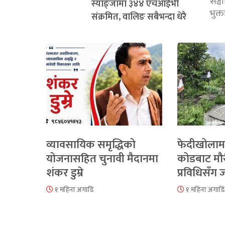
सञ्
स्याङ्जामा ३४४ एचआईभी
भुक्
संक्रमित, वालिङ सबैभन्दा धेरै
व्यावसायिक समृद्धिको
फेदीखोलाम
योजनासहित चुनावी मैदानमा
कोडबाट मौ
शंकर डुम्रे
प्रविधिसँग
१ महिना अगाडि
१ महिना अगाडि