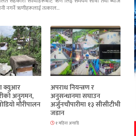
चालित सहकारी संस्थाहरूबाट ऋण लिई समयमै सावाँ तथा ब्याज
तानी नगर्ने ऋणीहरूलाई तत्काल…
ा क्युआर
अपराध नियन्त्रण र
रीको अनुगमन,
अनुसन्धानमा सघाउन
 जोडियो मौरीपालन
अर्जुनचौपारीमा १३ सीसीटीभी
जडान
१ महिना अगाडि