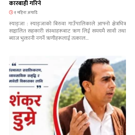
कारबाही गरिने
१ महिना अगाडि
स्याङ्जा : स्याङ्जाको बिरुवा गाउँपालिकाले आफ्नो क्षेत्रभित्र
सञ्चालित सहकारी संस्थाहरूबाट ऋण लिई समयमै सावाँ तथा
ब्याज भुक्तानी नगर्ने ऋणीहरूलाई तत्काल…