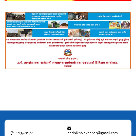
९८१६१८१६८८
aadhikholakhabar@gmail.com