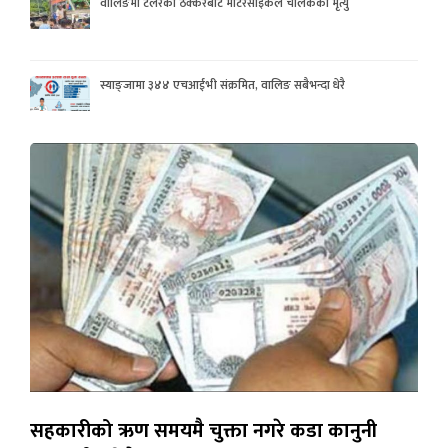
वालिङमा टेलरको ठक्करबाट मोटरसाइकल चालकको मृत्यु
स्याङ्जामा ३४४ एचआईभी संक्रमित, वालिङ सबैभन्दा धेरै
सहकारीको ऋण समयमै चुक्ता नगरे कडा कानुनी