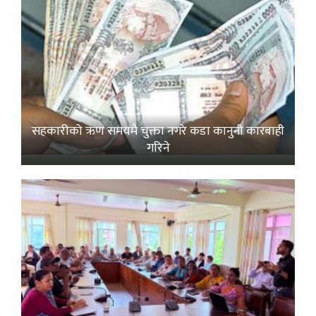
सहकारीको ऋण समयमै चुक्ता नगरे कडा कानुनी कारबाही
गरिने