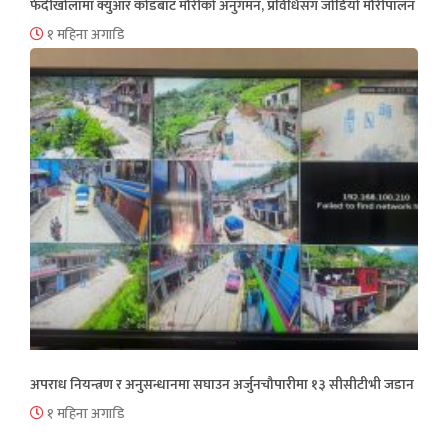
फेदीखोलामा क्युआर कोडबाट मौरीको अनुगमन, प्रविधिसँग जोडियो मौरीपालन
१ महिना अगाडि
अपराध नियन्त्रण र अनुसन्धानमा सघाउन अर्जुनचौपारीमा १३ सीसीटीभी जडान
१ महिना अगाडि