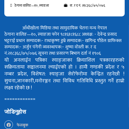
ठेगाना वालिङ—१०, स्याङजा
क. र द नं. २१८३६८/७५/०७६
आँधीखोला मिडिया तथा सामुदायिक चेतना मन्च नेपाल
ठेगाना वालिङ—१०, स्याङजा फोन ९८१६१८१६८८
अध्यक्ष: - देवेन्द्र प्रसाद
भट्टराई
प्रधान सम्पादक:- राधाकृष्ण डुम्रे
सम्पादक:- खगिन्द्र पौडेल
ग्राफिक्स
सम्पादक:- अर्जुन पंगेनी
व्यवस्थापक:- शुष्मा वोस्ती
क. र द
नं.२१८३६८/७५/०७६
सूचना तथा प्रसारण बिभाग दर्ता नं १९०६
यो अनलाईन पत्रिका स्याङ्जाका क्रियाशिल पत्रकारहरुको
सक्रियतामा सञ्चालनमा ल्याईएको हो ।
हामी गण्डकी प्रदेश र ५
नम्बर प्रदेश, विशेषत: स्याङ्जा सेरोफेरोमा केन्द्रित रहनेछौ !
सुचना,जानकारी,मनोरञ्जन तथा विविध गतिविधि प्रस्तुत गर्ने हाम्रो
लक्ष्य रहेको छ !
============
जोडिनुहोस
फेसबुक