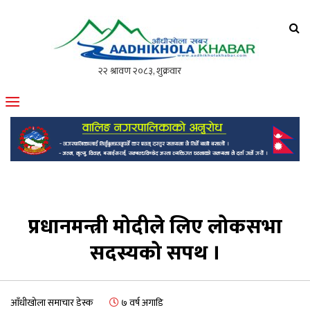
आँधीखोला खवर
मोफसलकै लोकप्रिय अनलाइन पत्रिका
प्रधानमन्त्री मोदीले लिए लोकसभा
सदस्यको सपथ ।
आँधीखोला समाचार डेस्क
७ वर्ष अगाडि