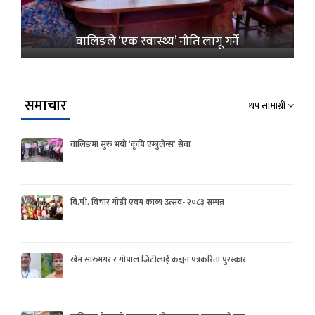
वालिङले ‘एक स्वास्थ्य’ नीति लागू गर्ने
समाचार
थप सामाग्री
वालिङमा सुरु भयो ‘कृषि एम्बुलेन्स’ सेवा
बि.पी. विचार गोष्ठी एवम काव्य उत्सव- २०८३ सम्पन्न
खेम सारुमगर र गोपाल जिटीलाई कञ्चन पत्रकरिता पुरस्कार