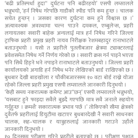
‘बढी प्रतिस्पर्धा हुदा“ दुर्घटना पनि बढीरहयो’ एसपी लम्सालले
भन्नुभयो, ‘हर्न निषेध गरेपछि गाडीको स्पीड पनि कम हुन्छ । चालक
सचेत हुन्छन् । जसका कारण दुर्घटना कम हुने विश्वास छ ।’
अत्यावश्यक अवस्थामा चल्न पाउने दमकल, एम्बुलेन्स, प्रहरी
लगायतका सवारी बाहेक अन्यलाई मात्र हर्न निषेध गरिने जिल्ला
ट्राफिक प्रहरी प्रमुख प्रहरी नायव निरीक्षक रेशमबहादुर रानाभाटले
बताउनुभयो । यसो त प्रहरीले पुतलीबजार क्षेत्रमा ट्याक्टरलाई
प्रवेशसमेत निषेध गर्ने निर्णय गरेको छ । सवारी क्रस गर्न पाइने भएता
पनि सिधै हिड्ने भने नपाइने रानाभाटले बताउनुभयो । जिल्ला प्रहरी
कार्यालयको अगाडि हर्न निषेध भनेर लेखिएको बार्ड राखिएको छ ।
बुधबार देखी बाडखोला र चौकीबजारसम्म १० वटा बोर्ड राख्ने योजा
रहेको जिल्ला प्रहरी प्रमुख एसपी लम्सालले जानकारी दिनुभयो ।
‘केही समय नकरात्मक कमेण्ट आउ“छन्’ एसपी लम्सालले भन्नुभयो,
‘यसबाट हुने फाइदा सवैले बुझ्दै गएपछि मात्र सवै जनाले सहयोग
गर्नुहुन्छ । क्रमशैः सकारात्मक प्रभाव पर्छ ।’ तोकिएको सीमा क्षेत्रको
दुवैतर्फ प्रहरीलाई डियुटीमा खटाएर बुधबारदेखी नै सवारी साधनका
चालक, सह–चालक र यात्रुहरुलाई जानकारी गराउने उहाँले
जानकारी दिनुभयो ।
१० दिनसम्म परीक्षण गरिने प्रहरीले बताएको छ । परीक्षण पश्चात