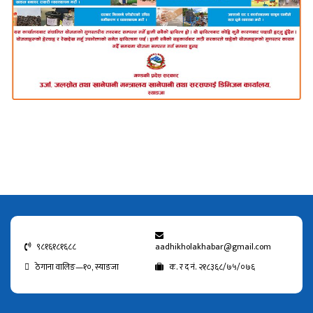
९८१६१८१६८८
aadhikholakhabar@gmail.com
ठेगाना वालिङ—१०, स्याङजा
क. र द नं. २१८३६८/७५/०७६