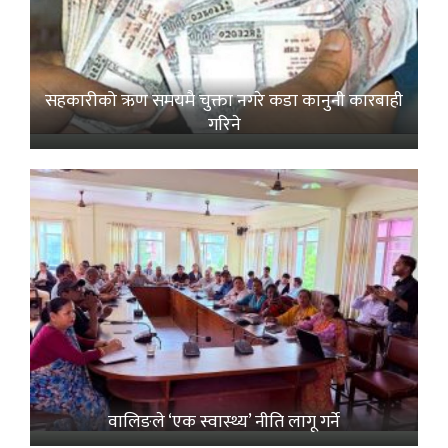
सहकारीको ऋण समयमै चुक्ता नगरे कडा कानुनी कारबाही
गरिने
वालिङले ‘एक स्वास्थ्य’ नीति लागू गर्ने