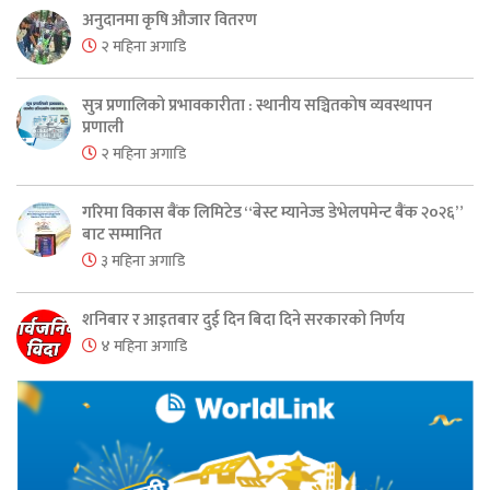
अनुदानमा कृषि औजार वितरण
२ महिना अगाडि
सुत्र प्रणालिको प्रभावकारीता : स्थानीय सञ्चितकोष व्यवस्थापन
प्रणाली
२ महिना अगाडि
गरिमा विकास बैंक लिमिटेड “बेस्ट म्यानेज्ड डेभेलपमेन्ट बैंक २०२६”
बाट सम्मानित
३ महिना अगाडि
शनिबार र आइतबार दुई दिन बिदा दिने सरकारको निर्णय
४ महिना अगाडि