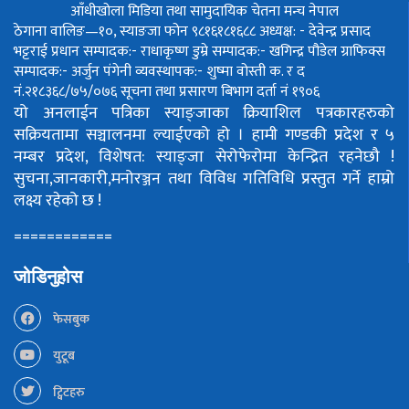
आँधीखोला मिडिया तथा सामुदायिक चेतना मन्च नेपाल
ठेगाना वालिङ—१०, स्याङजा फोन ९८१६१८१६८८
अध्यक्ष: - देवेन्द्र प्रसाद
भट्टराई
प्रधान सम्पादक:- राधाकृष्ण डुम्रे
सम्पादक:- खगिन्द्र पौडेल
ग्राफिक्स
सम्पादक:- अर्जुन पंगेनी
व्यवस्थापक:- शुष्मा वोस्ती
क. र द
नं.२१८३६८/७५/०७६
सूचना तथा प्रसारण बिभाग दर्ता नं १९०६
यो अनलाईन पत्रिका स्याङ्जाका क्रियाशिल पत्रकारहरुको
सक्रियतामा सञ्चालनमा ल्याईएको हो ।
हामी गण्डकी प्रदेश र ५
नम्बर प्रदेश, विशेषत: स्याङ्जा सेरोफेरोमा केन्द्रित रहनेछौ !
सुचना,जानकारी,मनोरञ्जन तथा विविध गतिविधि प्रस्तुत गर्ने हाम्रो
लक्ष्य रहेको छ !
============
जोडिनुहोस
फेसबुक
युटूब
ट्विटहरु