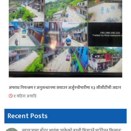
अपराध नियन्त्रण र अनुसन्धानमा सघाउन अर्जुनचौपारीमा १३ सीसीटीभी जडान
१ महिना अगाडि
Recent Posts
स्याङ्जामा बाँदर आतंक ‘पाकेको बाली भित्राउनै पाउँदैनन् किसान’