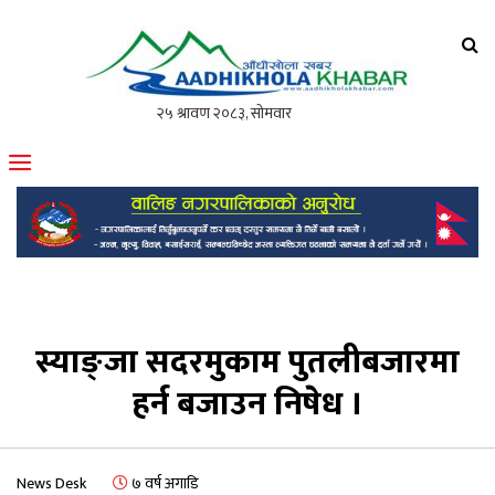
आँधीखोला खवर
मोफसलकै लोकप्रिय अनलाइन पत्रिका
स्याङ्जा सदरमुकाम पुतलीबजारमा
हर्न बजाउन निषेध ।
News Desk
७ वर्ष अगाडि