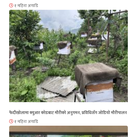
१ महिना अगाडि
फेदीखोलामा क्युआर कोडबाट मौरीको अनुगमन, प्रविधिसँग जोडियो मौरीपालन
१ महिना अगाडि