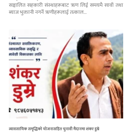
सञ्चालित सहकारी संस्थाहरूबाट ऋण लिई समयमै सावाँ तथा
ब्याज भुक्तानी नगर्ने ऋणीहरूलाई तत्काल…
व्यावसायिक समृद्धिको योजनासहित चुनावी मैदानमा शंकर डुम्रे