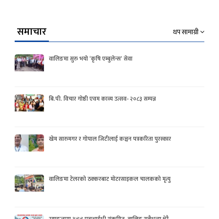
समाचार
थप सामाग्री
वालिङमा सुरु भयो ‘कृषि एम्बुलेन्स’ सेवा
बि.पी. विचार गोष्ठी एवम काव्य उत्सव- २०८३ सम्पन्न
खेम सारुमगर र गोपाल जिटीलाई कञ्चन पत्रकरिता पुरस्कार
वालिङमा टेलरको ठक्करबाट मोटरसाइकल चालकको मृत्यु
स्याङ्जामा ३४४ एचआईभी संक्रमित, वालिङ सबैभन्दा धेरै