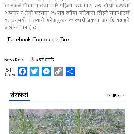
चालकले नियम पालना नगरे पहिलो चरणमा ५ सय, दोस्रो चरणमा
१ हजार र तेस्रो चरणमा १५ सय रुपैया जरिवाना लिइने रानाभाटले
बताउनुभयो । सवारी एनेअनुसार कारबाही प्रकृया अगाडि बढाइने
प्रहरीको भनाई छ ।
Facebook Comments Box
News Desk
७ वर्ष अगाडि
Facebook
Twitter
Messenger
Copy
Share
511
Shares
Link
सेरोफेरो
थप सामाग्री