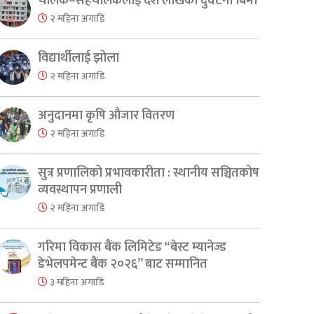
चालक–सहचालकलाई दश लाखको दुर्घटना बिमा
२ महिना अगाडि
विद्यार्थीलाई झोला
er
are
२ महिना अगाडि
अनुदानमा कृषि औजार वितरण
२ महिना अगाडि
सुत्र प्रणालिको प्रभावकारीता : स्थानीय सञ्चितकोष
व्यवस्थापन प्रणाली
२ महिना अगाडि
गरिमा विकास बैंक लिमिटेड “बेस्ट म्यानेज्ड
डेभेलपमेन्ट बैंक २०२६” बाट सम्मानित
३ महिना अगाडि