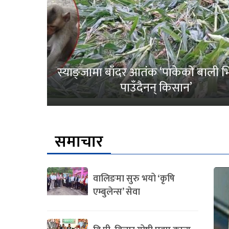
स्याङ्जामा बाँदर आतंक ‘पाकेको बाली भित
पाउँदैनन् किसान’
समाचार
वालिङमा सुरु भयो ‘कृषि
एम्बुलेन्स’ सेवा