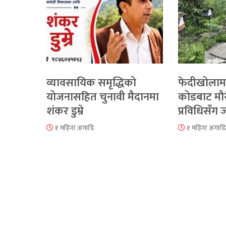
व्यावसायिक समृद्धिको
फेदीखोलाम
योजनासहित चुनावी मैदानमा
कोडबाट मौ
शंकर डुम्रे
प्रविधिसँग
१ महिना अगाडि
१ महिना अगाडि