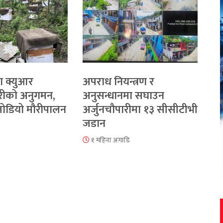
ा क्युआर
अपराध नियन्त्रण र
रीको अनुगमन,
अनुसन्धानमा सघाउन
 जोडियो मौरीपालन
अर्जुनचौपारीमा १३ सीसीटीभी
जडान
१ महिना अगाडि