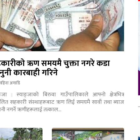
कारीको ऋण समयमै चुक्ता नगरे कडा
नुनी कारबाही गरिने
महिना अगाडि
ङ्जा : स्याङ्जाको बिरुवा गाउँपालिकाले आफ्नो क्षेत्रभित्र
चालित सहकारी संस्थाहरूबाट ऋण लिई समयमै सावाँ तथा ब्याज
तानी नगर्ने ऋणीहरूलाई तत्काल…