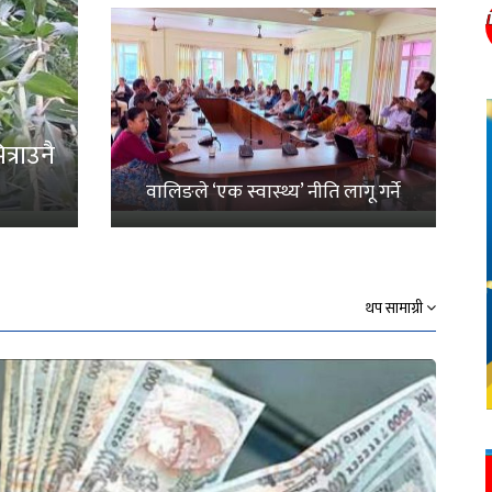
्राउनै
वालिङले ‘एक स्वास्थ्य’ नीति लागू गर्ने
थप सामाग्री