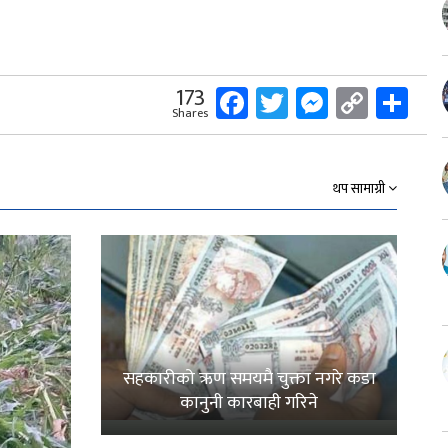
Facebook
Twitter
Messeng
Copy
Sh
173
Shares
Link
थप सामाग्री
सहकारीको ऋण समयमै चुक्ता नगरे कडा
कानुनी कारबाही गरिने