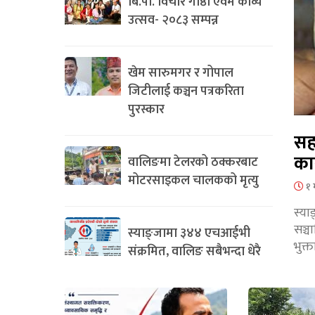
बि.पी. विचार गोष्ठी एवम काव्य
उत्सव- २०८३ सम्पन्न
खेम सारुमगर र गोपाल
जिटीलाई कञ्चन पत्रकरिता
पुरस्कार
सह
का
वालिङमा टेलरको ठक्करबाट
मोटरसाइकल चालकको मृत्यु
१ 
स्या
सञ्
स्याङ्जामा ३४४ एचआईभी
भुक्
संक्रमित, वालिङ सबैभन्दा धेरै