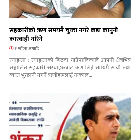
सहकारीको ऋण समयमै चुक्ता नगरे कडा कानुनी
कारबाही गरिने
१ महिना अगाडि
स्याङ्जा : स्याङ्जाको बिरुवा गाउँपालिकाले आफ्नो क्षेत्रभित्र
सञ्चालित सहकारी संस्थाहरूबाट ऋण लिई समयमै सावाँ तथा
ब्याज भुक्तानी नगर्ने ऋणीहरूलाई तत्काल…