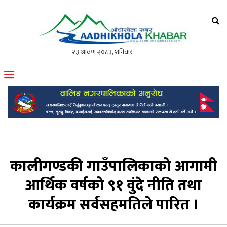
आँधीखोला खवर
मोफसलकै लोकप्रिय अनलाइन पत्रिका
कालीगण्डकी गाउँपालिकाको आगामी
आर्थिक वर्षको ९१ वुंदे नीति तथा
कार्यक्रम सर्वसहमतिले पारित ।