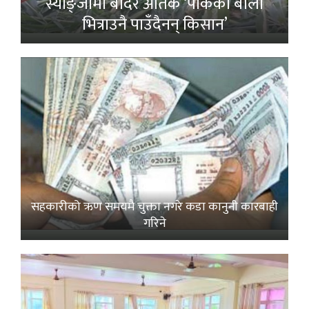
स्याङ्जामा बाँदर आतंक ‘पाकेको बाली
भित्राउनै पाउँदैनन् किसान’
सहकारीको ऋण समयमै चुक्ता नगरे कडा कानुनी कारबाही
गरिने