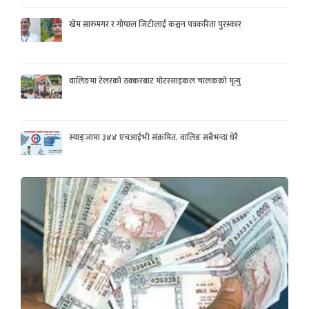
खेम सारुमगर र गोपाल जिटीलाई कञ्चन पत्रकरिता पुरस्कार
वालिङमा टेलरको ठक्करबाट मोटरसाइकल चालकको मृत्यु
स्याङ्जामा ३४४ एचआईभी संक्रमित, वालिङ सबैभन्दा धेरै