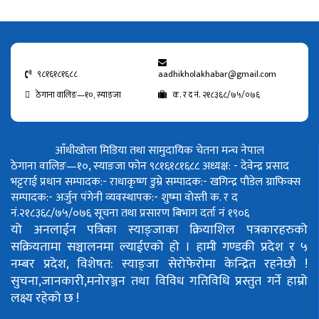
९८१६१८१६८८
aadhikholakhabar@gmail.com
ठेगाना वालिङ—१०, स्याङजा
क. र द नं. २१८३६८/७५/०७६
आँधीखोला मिडिया तथा सामुदायिक चेतना मन्च नेपाल
ठेगाना वालिङ—१०, स्याङजा फोन ९८१६१८१६८८
अध्यक्ष: - देवेन्द्र प्रसाद
भट्टराई
प्रधान सम्पादक:- राधाकृष्ण डुम्रे
सम्पादक:- खगिन्द्र पौडेल
ग्राफिक्स
सम्पादक:- अर्जुन पंगेनी
व्यवस्थापक:- शुष्मा वोस्ती
क. र द
नं.२१८३६८/७५/०७६
सूचना तथा प्रसारण बिभाग दर्ता नं १९०६
यो अनलाईन पत्रिका स्याङ्जाका क्रियाशिल पत्रकारहरुको
सक्रियतामा सञ्चालनमा ल्याईएको हो ।
हामी गण्डकी प्रदेश र ५
नम्बर प्रदेश, विशेषत: स्याङ्जा सेरोफेरोमा केन्द्रित रहनेछौ !
सुचना,जानकारी,मनोरञ्जन तथा विविध गतिविधि प्रस्तुत गर्ने हाम्रो
लक्ष्य रहेको छ !