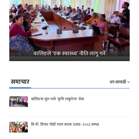
वालिङले ‘एक स्वास्थ्य’ नीति लागू गर्ने
समाचार
थप सामाग्री
वालिङमा सुरु भयो ‘कृषि एम्बुलेन्स’ सेवा
बि.पी. विचार गोष्ठी एवम काव्य उत्सव- २०८३ सम्पन्न