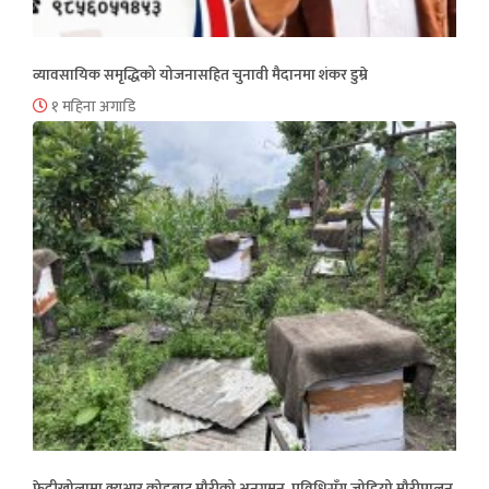
व्यावसायिक समृद्धिको योजनासहित चुनावी मैदानमा शंकर डुम्रे
१ महिना अगाडि
फेदीखोलामा क्युआर कोडबाट मौरीको अनुगमन, प्रविधिसँग जोडियो मौरीपालन