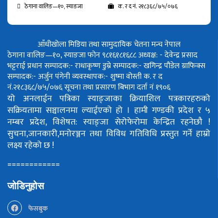
ठेगाना वालिङ—१०, स्याङजा
क. र द नं. २१८३६८/७५/०७६
आँधीखोला मिडिया तथा सामुदायिक चेतना मन्च नेपाल
ठेगाना वालिङ—१०, स्याङजा फोन ९८१६१८१६८८
अध्यक्ष: - देवेन्द्र प्रसाद
भट्टराई
प्रधान सम्पादक:- राधाकृष्ण डुम्रे
सम्पादक:- खगिन्द्र पौडेल
ग्राफिक्स
सम्पादक:- अर्जुन पंगेनी
व्यवस्थापक:- शुष्मा वोस्ती
क. र द
नं.२१८३६८/७५/०७६
सूचना तथा प्रसारण बिभाग दर्ता नं १९०६
यो अनलाईन पत्रिका स्याङ्जाका क्रियाशिल पत्रकारहरुको
सक्रियतामा सञ्चालनमा ल्याईएको हो ।
हामी गण्डकी प्रदेश र ५
नम्बर प्रदेश, विशेषत: स्याङ्जा सेरोफेरोमा केन्द्रित रहनेछौ !
सुचना,जानकारी,मनोरञ्जन तथा विविध गतिविधि प्रस्तुत गर्ने हाम्रो
लक्ष्य रहेको छ !
============
जोडिनुहोस
फेसबुक