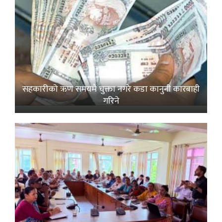
सहकारीको ऋण समयमै चुक्ता नगरे कडा कानुनी कारबाही
गरिने