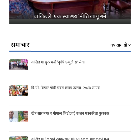
वालिङले ‘एक स्वास्थ्य’ नीति लागू गर्ने
समाचार
थप सामाग्री
वालिङमा सुरु भयो ‘कृषि एम्बुलेन्स’ सेवा
बि.पी. विचार गोष्ठी एवम काव्य उत्सव- २०८३ सम्पन्न
खेम सारुमगर र गोपाल जिटीलाई कञ्चन पत्रकरिता पुरस्कार
वालिङमा टेलरको ठक्करबाट मोटरसाइकल चालकको मृत्यु