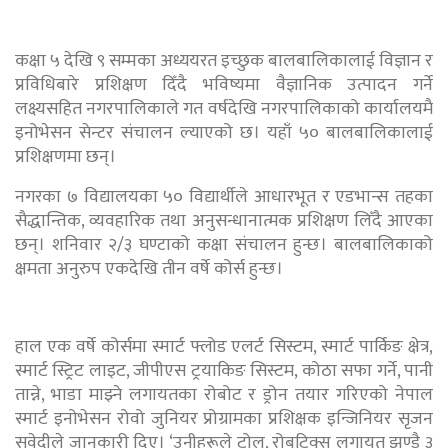
कक्षा ५ देखि ९ सम्मका अध्ययरत इच्छुक बालबालिकालाई विज्ञान र
प्रविधिबारे प्रशिक्षण दिँदै भविष्यमा वैज्ञानिक उत्पादन गर्ने
लक्ष्यसहित नगरपालिकाले गत वर्षदेखि नगरपालिकाको कार्यालयमै
इनोभेसन सेन्टर संचालन ल्याएको छ। यहाँ ५० बालबालिकालाई
प्रशिक्षणमा छन्।
नगरका ७ विद्यालयका ५० विद्यार्थीले आधारभूत र एडभान्स तहका
सैद्धान्तिक, व्यवहारिक तथा अनुसन्धानात्मक प्रशिक्षण लिँदै आएका
छन्। शनिवार २/३ घण्टाको कक्षा संचालन हुन्छ। बालबालिकाको
क्षमता अनुरुप एकदेखि तीन वर्षे कोर्स हुन्छ।
हाल एक वर्षे कोर्समा स्मार्ट फ्लोड एलर्ट सिस्टम, स्मार्ट पार्किङ क्षेत्र,
स्मार्ट स्ट्रिट लाइट, जीपीएस ट्रयाकिङ सिस्टम, कोठा सफा गर्ने, पानी
तान्ने, भाडा माझ्ने लगायतका रोबोट र ड्रोन तयार गरिएको नेपाल
स्मार्ट इनोभेसन रोवो जुनियर प्रोग्रामका प्रशिक्षक इन्जिनियर सृजन
सुवेदीले जानकारी दिए। ‘उनीहरूले ट्रोल, रोबटिक्स लगायत झण्डै ३