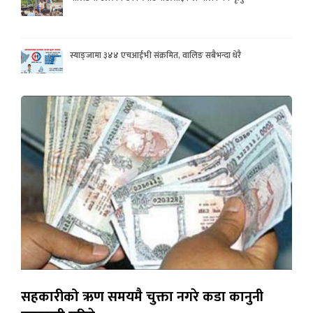
स्याङ्जामा ३४४ एचआईभी संक्रमित, वालिङ सबैभन्दा धेरै
सहकारीको ऋण समयमै चुक्ता नगरे कडा कानुनी