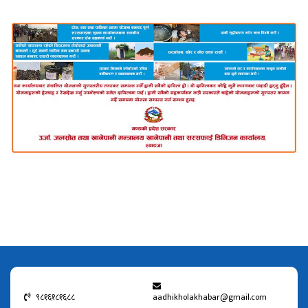
९८१६१८१६८८
aadhikholakhabar@gmail.com