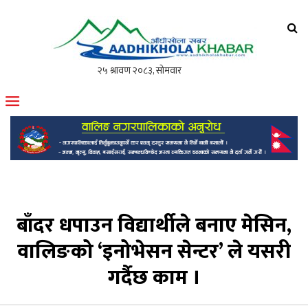
आँधीखोला खवर
मोफसलकै लोकप्रिय अनलाइन पत्रिका
बाँदर धपाउन विद्यार्थीले बनाए मेसिन,
वालिङको ‘इनोभेसन सेन्टर’ ले यसरी
गर्दैछ काम ।