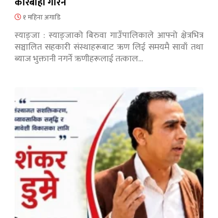
कारबाही गरिने
१ महिना अगाडि
स्याङ्जा : स्याङ्जाको बिरुवा गाउँपालिकाले आफ्नो क्षेत्रभित्र
सञ्चालित सहकारी संस्थाहरूबाट ऋण लिई समयमै सावाँ तथा
ब्याज भुक्तानी नगर्ने ऋणीहरूलाई तत्काल…