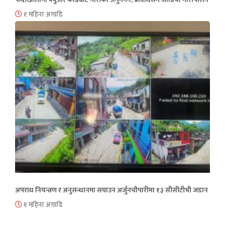
१ महिना अगाडि
अपराध नियन्त्रण र अनुसन्धानमा सघाउन अर्जुनचौपारीमा १३ सीसीटीभी जडान
१ महिना अगाडि