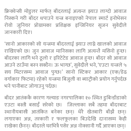
फ्रिक्वेन्सी मोडुलर मार्फत् बाँदरलाई अत्यन्त झ्याउ लाग्दो आवाज
निस्कने गरी बाँदर धपाउने यन्त्र बनाइएको नेपाल स्मार्ट इनोभेसन
रोवो जुनियर प्रोग्रामका प्रशिक्षक इन्जिनियर सृजन सुवेदीले
जानकारी दिए।
‘सानो आकारको सो यन्त्रमा बाँदरलाई झ्याउ लाग्ने खालको आवाज
राखिएको छ। जुन आवाज मानिसका लागि अत्यन्तै मसिनो हुन्छ।
बाँदरका लागि भने ठूलो र इरिटेटेड आवाज हुन्छ। बाँदर सो आवाज
आउने ठाउँमा बस्न सक्दैन। ऊ भाग्छ’, सुवेदीले भने, ‘एउटा यन्त्रले ५
सय मिटरसम्म आवाज पुग्छ।’ सानो स्टिकर आकार (एक/डेढ
वर्गाकार फिटमा) रहेको यन्त्रमा बिजुली वा ब्याट्रीको प्रयोग गर्नुपर्दछ
भने पानीबाट जोगाउनु पर्दछ।
बाँदर आतंककै कारण गल्याङ नगरपालिका १० स्थित डुबिन्डाँडाको
एउटा बस्ती बसाईँ सरेको छ। जिल्लाका सबै तहमा बाँदरबाट
स्थानीयबासी आतंकित बनेका छन्। धेरै खेतबारी बाँझै छन्।
लगाएका अन्न, तरकारी र फलफूलका बिउदेखि दानासम्म केही
राखेका छैनन्। बाँदरले घरभित्रै पसेर अन्न नोक्सानी गर्दै आएका छन्।