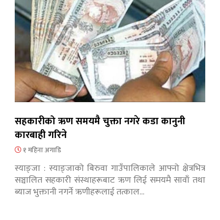
सहकारीको ऋण समयमै चुक्ता नगरे कडा कानुनी
कारबाही गरिने
१ महिना अगाडि
स्याङ्जा : स्याङ्जाको बिरुवा गाउँपालिकाले आफ्नो क्षेत्रभित्र
सञ्चालित सहकारी संस्थाहरूबाट ऋण लिई समयमै सावाँ तथा
ब्याज भुक्तानी नगर्ने ऋणीहरूलाई तत्काल…