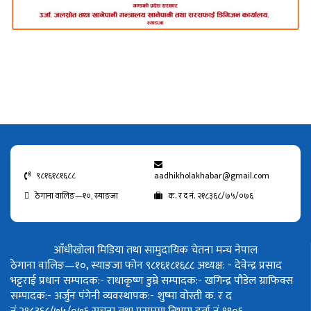
९८१६१८१६८८
aadhikholakhabar@gmail.com
ठेगाना वालिङ—१०, स्याङजा
क. र द नं. २१८३६८/७५/०७६
आँधीखोला मिडिया तथा सामुदायिक चेतना मन्च नेपाल
ठेगाना वालिङ—१०, स्याङजा फोन ९८१६१८१६८८
अध्यक्ष: - देवेन्द्र प्रसाद
भट्टराई
प्रधान सम्पादक:- राधाकृष्ण डुम्रे
सम्पादक:- खगिन्द्र पौडेल
ग्राफिक्स
सम्पादक:- अर्जुन पंगेनी
व्यवस्थापक:- शुष्मा वोस्ती
क. र द