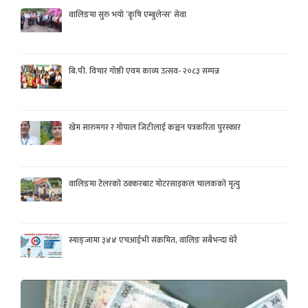
वालिङमा सुरु भयो ‘कृषि एम्बुलेन्स’ सेवा
बि.पी. विचार गोष्ठी एवम काव्य उत्सव- २०८३ सम्पन्न
खेम सारुमगर र गोपाल जिटीलाई कञ्चन पत्रकरिता पुरस्कार
वालिङमा टेलरको ठक्करबाट मोटरसाइकल चालकको मृत्यु
स्याङ्जामा ३४४ एचआईभी संक्रमित, वालिङ सबैभन्दा धेरै