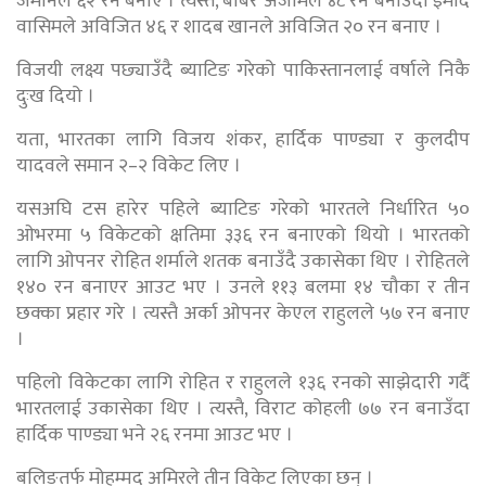
जमानले ६२ रन बनाए । त्यस्तै, बाबर अजामले ४८ रन बनाउँदा इमाद
वासिमले अविजित ४६ र शादब खानले अविजित २० रन बनाए ।
विजयी लक्ष्य पछ्याउँदै ब्याटिङ गरेको पाकिस्तानलाई वर्षाले निकै
दुःख दियो ।
यता, भारतका लागि विजय शंकर, हार्दिक पाण्ड्या र कुलदीप
यादवले समान २–२ विकेट लिए ।
यसअघि टस हारेर पहिले ब्याटिङ गरेको भारतले निर्धारित ५०
ओभरमा ५ विकेटको क्षतिमा ३३६ रन बनाएको थियो । भारतको
लागि ओपनर रोहित शर्माले शतक बनाउँदै उकासेका थिए । रोहितले
१४० रन बनाएर आउट भए । उनले ११३ बलमा १४ चौका र तीन
छक्का प्रहार गरे । त्यस्तै अर्का ओपनर केएल राहुलले ५७ रन बनाए
।
पहिलो विकेटका लागि रोहित र राहुलले १३६ रनको साझेदारी गर्दै
भारतलाई उकासेका थिए । त्यस्तै, विराट कोहली ७७ रन बनाउँदा
हार्दिक पाण्ड्या भने २६ रनमा आउट भए ।
बलिङतर्फ मोहम्मद अमिरले तीन विकेट लिएका छन् ।