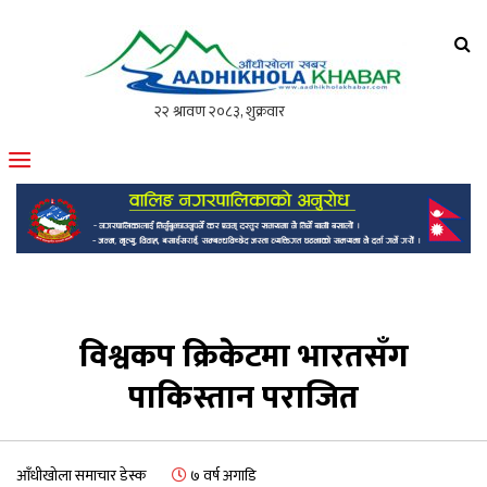
आँधीखोला खवर
मोफसलकै लोकप्रिय अनलाइन पत्रिका
विश्वकप क्रिकेटमा भारतसँग
पाकिस्तान पराजित
आँधीखोला समाचार डेस्क
७ वर्ष अगाडि