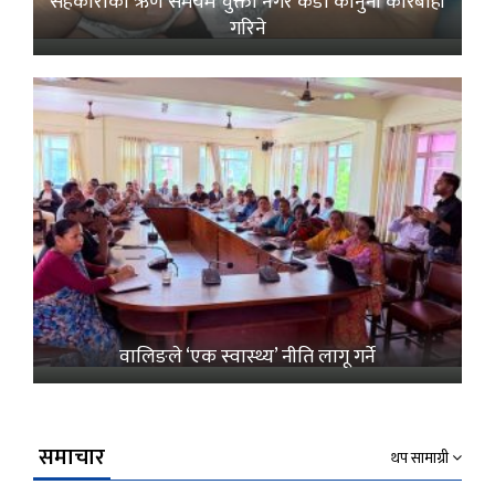
सहकारीको ऋण समयमै चुक्ता नगरे कडा कानुनी कारबाही
गरिने
वालिङले ‘एक स्वास्थ्य’ नीति लागू गर्ने
समाचार
थप सामाग्री