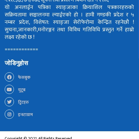
नं.२१८३६८/७५/०७६
सूचना तथा प्रसारण बिभाग दर्ता नं १९०६
यो अनलाईन पत्रिका स्याङ्जाका क्रियाशिल पत्रकारहरुको
सक्रियतामा सञ्चालनमा ल्याईएको हो ।
हामी गण्डकी प्रदेश र ५
नम्बर प्रदेश, विशेषत: स्याङ्जा सेरोफेरोमा केन्द्रित रहनेछौ !
सुचना,जानकारी,मनोरञ्जन तथा विविध गतिविधि प्रस्तुत गर्ने हाम्रो
लक्ष्य रहेको छ !
============
जोडिनुहोस
फेसबुक
युटूब
ट्विटहरु
इन्स्टाग्राम
Copyright © 2021. All Rights Reserved.