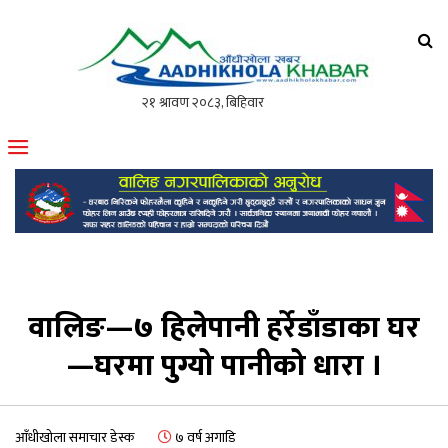
आँधीखोला खवर
मोफसलकै लोकप्रिय अनलाइन पत्रिका
वालिङ—७ हिलेपानी हर्रेडाँडाका घर
—घरमा पुग्यो पानीको धारा ।
आँधीखोला समाचार डेस्क
७ वर्ष अगाडि