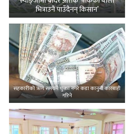
स्याङ्जामा बाँदर आतंक ‘पाकेको बाली
भित्राउनै पाउँदैनन् किसान’
सहकारीको ऋण समयमै चुक्ता नगरे कडा कानुनी कारबाही
गरिने