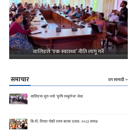
वालिङले ‘एक स्वास्थ्य’ नीति लागू गर्ने
समाचार
थप सामाग्री
वालिङमा सुरु भयो ‘कृषि एम्बुलेन्स’ सेवा
बि.पी. विचार गोष्ठी एवम काव्य उत्सव- २०८३ सम्पन्न