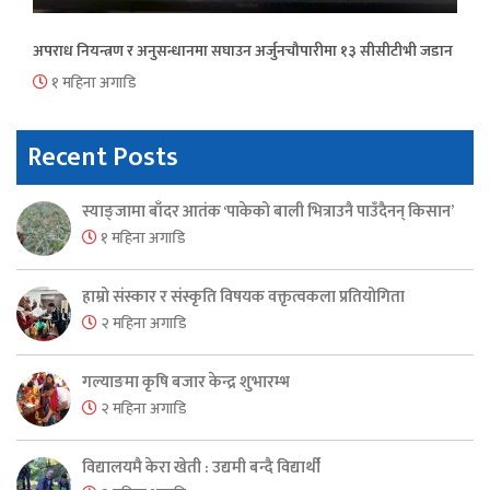
अपराध नियन्त्रण र अनुसन्धानमा सघाउन अर्जुनचौपारीमा १३ सीसीटीभी जडान
१ महिना अगाडि
Recent Posts
स्याङ्जामा बाँदर आतंक ‘पाकेको बाली भित्राउनै पाउँदैनन् किसान’
१ महिना अगाडि
हाम्रो संस्कार र संस्कृति विषयक वक्तृत्वकला प्रतियोगिता
२ महिना अगाडि
गल्याङमा कृषि बजार केन्द्र शुभारम्भ
२ महिना अगाडि
विद्यालयमै केरा खेती : उद्यमी बन्दै विद्यार्थी