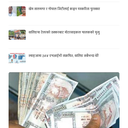
खेम सारुमगर र गोपाल जिटीलाई कञ्चन पत्रकरिता पुरस्कार
वालिङमा टेलरको ठक्करबाट मोटरसाइकल चालकको मृत्यु
स्याङ्जामा ३४४ एचआईभी संक्रमित, वालिङ सबैभन्दा धेरै