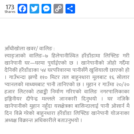
Facebook
Twitter
Messenger
Copy
Share
173
Shares
Link
आँधीखोला खवर/ वालिङ :
स्याङ्जाको वालिङ–७ हिलेपानीस्थित हर्रेडाँडामा लिफ्टिङ गरी
खानेपानी घर—घरमा पुर्याईएको छ । खानेपानीको जोहो गर्दैमा
दैनिकी हर्रेडाँडाका ५४ घरपरिवारमा पानीसँगै खुशियाली छाएको हो
। गाउँभन्दा झण्डै ११० मिटर तल बाहुनधारा मूलबाट १६ सोलार
प्यानलको माध्यमबाट पानी तानिएको छ । मुहान र गाउँमा २०/२०
हजार लिटरको ट्याङ्की निर्माण गरिएको वालिङ नगरपालिकाका
इञ्जिनीयर दीपेन्द्र मल्लले जानकारी दिनुभयो । घर नजिकै
खानेपानीको मुहान नहुँदा यसक्षेत्रका बासिन्दालाई पानी ओसार्न मै
दिन वित्ने गरेको बाहुनधारा हर्रेडाँडा लिफ्टिङ खानेपानी योजनाका
अध्यक्ष विक्रान्त अधिकारीले बताउनुभयो ।