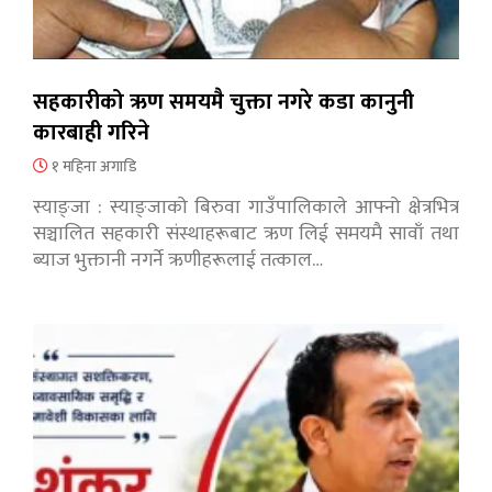
सहकारीको ऋण समयमै चुक्ता नगरे कडा कानुनी
कारबाही गरिने
१ महिना अगाडि
स्याङ्जा : स्याङ्जाको बिरुवा गाउँपालिकाले आफ्नो क्षेत्रभित्र
सञ्चालित सहकारी संस्थाहरूबाट ऋण लिई समयमै सावाँ तथा
ब्याज भुक्तानी नगर्ने ऋणीहरूलाई तत्काल…