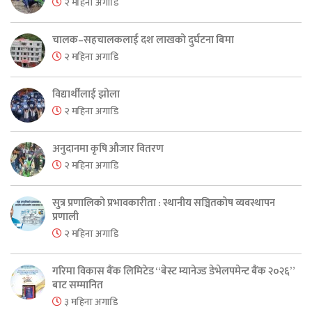
२ महिना अगाडि
चालक–सहचालकलाई दश लाखको दुर्घटना बिमा
२ महिना अगाडि
विद्यार्थीलाई झोला
२ महिना अगाडि
अनुदानमा कृषि औजार वितरण
२ महिना अगाडि
सुत्र प्रणालिको प्रभावकारीता : स्थानीय सञ्चितकोष व्यवस्थापन
प्रणाली
२ महिना अगाडि
गरिमा विकास बैंक लिमिटेड “बेस्ट म्यानेज्ड डेभेलपमेन्ट बैंक २०२६”
बाट सम्मानित
३ महिना अगाडि