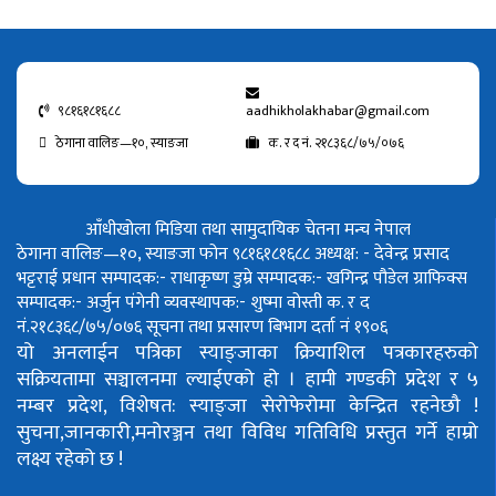
९८१६१८१६८८
aadhikholakhabar@gmail.com
ठेगाना वालिङ—१०, स्याङजा
क. र द नं. २१८३६८/७५/०७६
आँधीखोला मिडिया तथा सामुदायिक चेतना मन्च नेपाल
ठेगाना वालिङ—१०, स्याङजा फोन ९८१६१८१६८८
अध्यक्ष: - देवेन्द्र प्रसाद
भट्टराई
प्रधान सम्पादक:- राधाकृष्ण डुम्रे
सम्पादक:- खगिन्द्र पौडेल
ग्राफिक्स
सम्पादक:- अर्जुन पंगेनी
व्यवस्थापक:- शुष्मा वोस्ती
क. र द
नं.२१८३६८/७५/०७६
सूचना तथा प्रसारण बिभाग दर्ता नं १९०६
यो अनलाईन पत्रिका स्याङ्जाका क्रियाशिल पत्रकारहरुको
सक्रियतामा सञ्चालनमा ल्याईएको हो ।
हामी गण्डकी प्रदेश र ५
नम्बर प्रदेश, विशेषत: स्याङ्जा सेरोफेरोमा केन्द्रित रहनेछौ !
सुचना,जानकारी,मनोरञ्जन तथा विविध गतिविधि प्रस्तुत गर्ने हाम्रो
लक्ष्य रहेको छ !