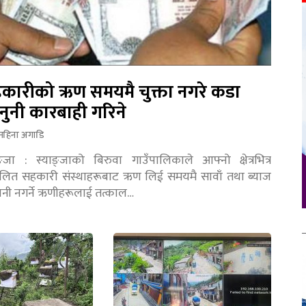
कारीको ऋण समयमै चुक्ता नगरे कडा
नुनी कारबाही गरिने
महिना अगाडि
ङ्जा : स्याङ्जाको बिरुवा गाउँपालिकाले आफ्नो क्षेत्रभित्र
चालित सहकारी संस्थाहरूबाट ऋण लिई समयमै सावाँ तथा ब्याज
तानी नगर्ने ऋणीहरूलाई तत्काल…