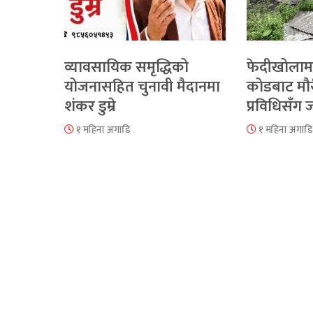
व्यावसायिक समृद्धिको
फेदीखोलाम
योजनासहित चुनावी मैदानमा
कोडबाट मौ
शंकर डुम्रे
प्रविधिसँग
१ महिना अगाडि
१ महिना अगाडि