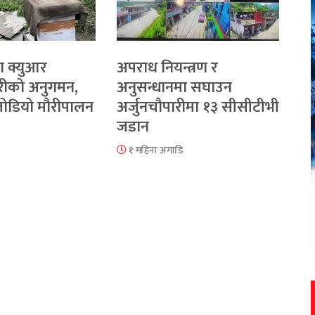
ा क्युआर
अपराध नियन्त्रण र
रीको अनुगमन,
अनुसन्धानमा सघाउन
 जोडियो मौरीपालन
अर्जुनचौपारीमा १३ सीसीटीभी
जडान
१ महिना अगाडि