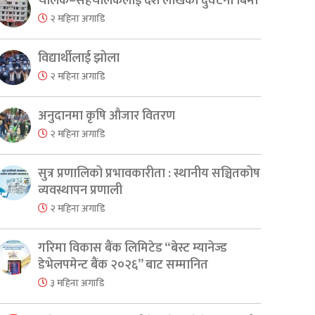
चालक–सहचालकलाई दश लाखको दुर्घटना बिमा
er
are
२ महिना अगाडि
विद्यार्थीलाई झोला
२ महिना अगाडि
अनुदानमा कृषि औजार वितरण
२ महिना अगाडि
सुत्र प्रणालिको प्रभावकारीता : स्थानीय सञ्चितकोष
व्यवस्थापन प्रणाली
२ महिना अगाडि
गरिमा विकास बैंक लिमिटेड “बेस्ट म्यानेज्ड
डेभेलपमेन्ट बैंक २०२६” बाट सम्मानित
३ महिना अगाडि