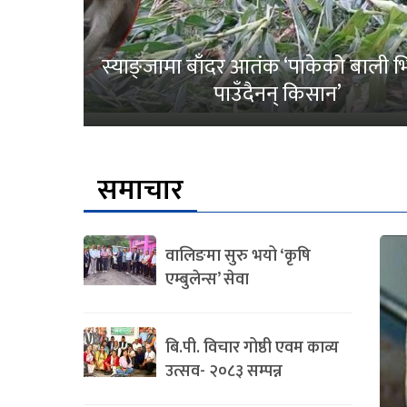
स्याङ्जामा बाँदर आतंक ‘पाकेको बाली भित
पाउँदैनन् किसान’
समाचार
वालिङमा सुरु भयो ‘कृषि
एम्बुलेन्स’ सेवा
बि.पी. विचार गोष्ठी एवम काव्य
उत्सव- २०८३ सम्पन्न