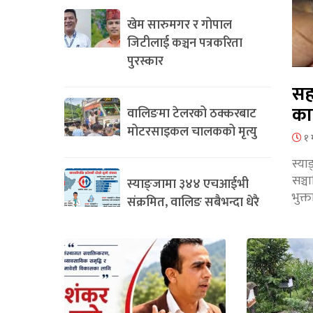
खेम सारुमगर र गोपाल
जिटीलाई कञ्चन पत्रकरिता
पुरस्कार
सह
का
वालिङमा टेलरको ठक्करबाट
मोटरसाइकल चालकको मृत्यु
१ 
स्या
सञ्
स्याङ्जामा ३४४ एचआईभी
भुक्
संक्रमित, वालिङ सबैभन्दा धेरै