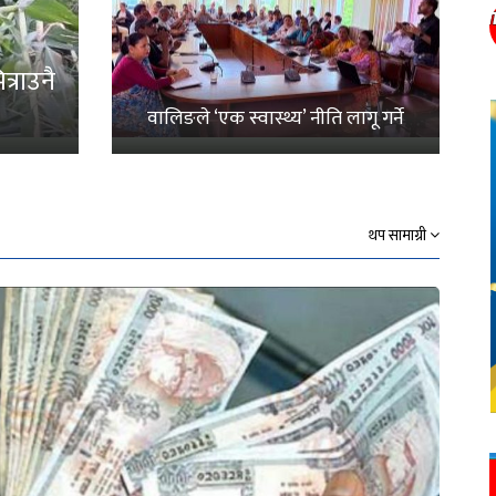
्राउनै
वालिङले ‘एक स्वास्थ्य’ नीति लागू गर्ने
थप सामाग्री